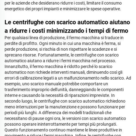
per le aziende che desiderano ridurre i costi, limitare il consumo
energetico dei propri impianti e minimizzare le spese operative.
Le centrifughe con scarico automatico aiutano
a ridurre i costi minimizzando i tempi di fermo
Per qualsiasi linea di produzione, il fermo macchina si traduce in
perdite di profitto. Ogni minuto in cui una macchina è ferma, si
perde produzione, si rischia di non rispettare le scadenze e si
sprecano risorse. Fortunatamente, le centrifughe con scarico
automatico aiutano a ridurre i fermi macchina nel processo.
Innanzitutto, il fermo macchina è ridotto perché lo scarico
automatico non richiede interventi manuali, diminuendo così gli
errori di calibrazione legati a un malfunzionamento nello scarico. Ad
esempio, uno scarico manuale potrebbe comportare un
trasferimento improprio dell'unità, danneggiando le componenti
interne e causando la necessità di riparazioni impreviste. In
secondo luogo, le centrifughe con scarico automatico richiedono
meno interruzioni per la manutenzione e possono funzionare per
periodi più lunghi. A differenza dei modelli tradizionali che
necessitano di pause ogni ora, le versioni con scarico automatico
possono operare ininterrottamente per tempi più prolungati.
Questo funzionamento continuo mantiene le linee produttive in
movimento e riduce i fermi macchina. Infine, le centrifughe con