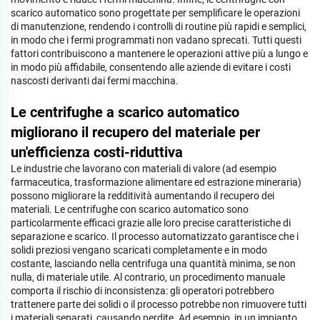
scarico automatico sono progettate per semplificare le operazioni
di manutenzione, rendendo i controlli di routine più rapidi e semplici,
in modo che i fermi programmati non vadano sprecati. Tutti questi
fattori contribuiscono a mantenere le operazioni attive più a lungo e
in modo più affidabile, consentendo alle aziende di evitare i costi
nascosti derivanti dai fermi macchina.
Le centrifughe a scarico automatico
migliorano il recupero del materiale per
un'efficienza costi-riduttiva
Le industrie che lavorano con materiali di valore (ad esempio
farmaceutica, trasformazione alimentare ed estrazione mineraria)
possono migliorare la redditività aumentando il recupero dei
materiali. Le centrifughe con scarico automatico sono
particolarmente efficaci grazie alle loro precise caratteristiche di
separazione e scarico. Il processo automatizzato garantisce che i
solidi preziosi vengano scaricati completamente e in modo
costante, lasciando nella centrifuga una quantità minima, se non
nulla, di materiale utile. Al contrario, un procedimento manuale
comporta il rischio di inconsistenza: gli operatori potrebbero
trattenere parte dei solidi o il processo potrebbe non rimuovere tutti
i materiali separati, causando perdite. Ad esempio, in un impianto