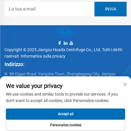
Copyright © 2025 Jiangsu Huada Centrifuge Co., Ltd. Tutti i diritti
riservati
Informativa sulla privacy
Indirizzo:
N. 88 Qigan Road, Yangshe Town, Zhangjiagang City, Jiangsu
Province, China
We value your privacy
Telefono:
We use cookies and similar tools to provide our services. If you
+86 15162337620
don't want to accept all cookies, click Personalize cookies.
Email:
Accept all
[email protected]
Personalize cookies