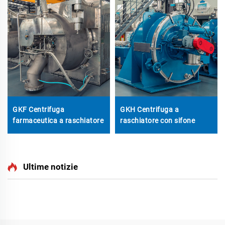
GKF Centrifuga
GKH Centrifuga a
farmaceutica a raschiatore
raschiatore con sifone
Ultime notizie