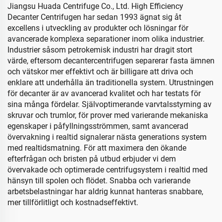
Jiangsu Huada Centrifuge Co., Ltd. High Efficiency
Decanter Centrifugen har sedan 1993 ägnat sig åt
excellens i utveckling av produkter och lösningar för
avancerade komplexa separationer inom olika industrier.
Industrier såsom petrokemisk industri har dragit stort
värde, eftersom decantercentrifugen separerar fasta ämnen
och vätskor mer effektivt och är billigare att driva och
enklare att underhålla än traditionella system. Utrustningen
för decanter är av avancerad kvalitet och har testats för
sina många fördelar. Självoptimerande varvtalsstyrning av
skruvar och trumlor, för prover med varierande mekaniska
egenskaper i påfyllningsströmmen, samt avancerad
övervakning i realtid signalerar nästa generations system
med realtidsmatning. För att maximera den ökande
efterfrågan och bristen på utbud erbjuder vi dem
övervakade och optimerade centrifugsystem i realtid med
hänsyn till spolen och flödet. Snabba och varierande
arbetsbelastningar har aldrig kunnat hanteras snabbare,
mer tillförlitligt och kostnadseffektivt.