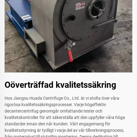
Oöverträffad kvalitetssäkring
Hos Jiangsu Huada Centrifuge Co., Ltd. är vi stolta över våra
rigorösa kvalitetssäkringsprocesser. Varje högeffektiv
decantercentrifug genomgår omfattande tester och
kvalitetskontroller för att säkerställa att den uppfyller våra höga
standarder innan den når kunden. Vårt engagemang för
kvalitetsstyrning är tydligt i varje del av vår tillverkningsprocess,
från materialval till slutgiltig montering. Denna dedikation till