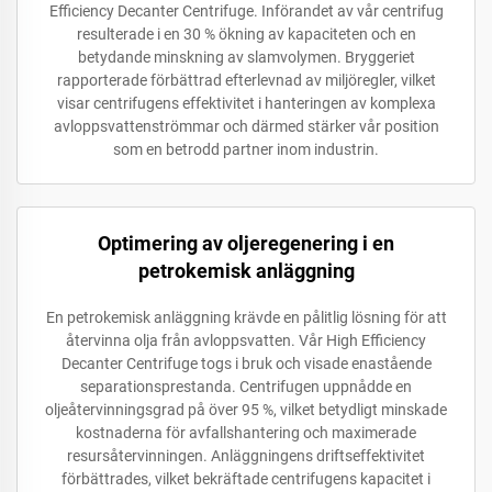
Efficiency Decanter Centrifuge. Införandet av vår centrifug
resulterade i en 30 % ökning av kapaciteten och en
betydande minskning av slamvolymen. Bryggeriet
rapporterade förbättrad efterlevnad av miljöregler, vilket
visar centrifugens effektivitet i hanteringen av komplexa
avloppsvattenströmmar och därmed stärker vår position
som en betrodd partner inom industrin.
Optimering av oljeregenering i en
petrokemisk anläggning
En petrokemisk anläggning krävde en pålitlig lösning för att
återvinna olja från avloppsvatten. Vår High Efficiency
Decanter Centrifuge togs i bruk och visade enastående
separationsprestanda. Centrifugen uppnådde en
oljeåtervinningsgrad på över 95 %, vilket betydligt minskade
kostnaderna för avfallshantering och maximerade
resursåtervinningen. Anläggningens driftseffektivitet
förbättrades, vilket bekräftade centrifugens kapacitet i