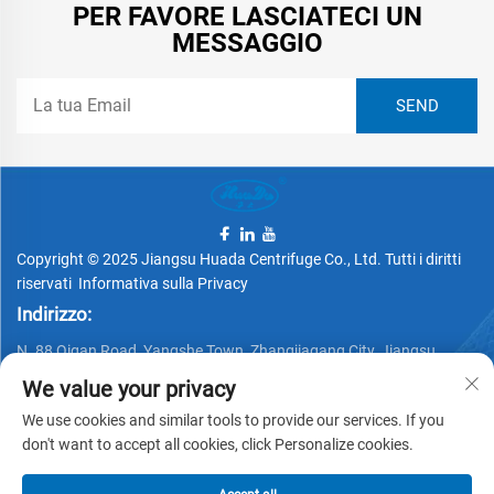
PER FAVORE LASCIATECI UN
MESSAGGIO
Copyright © 2025 Jiangsu Huada Centrifuge Co., Ltd. Tutti i diritti
riservati
Informativa sulla Privacy
Indirizzo:
N. 88 Qigan Road, Yangshe Town, Zhangjiagang City, Jiangsu
Province, China
We value your privacy
Telefono:
We use cookies and similar tools to provide our services. If you
don't want to accept all cookies, click Personalize cookies.
+86 15162337620
Email: