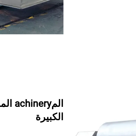
المry
الكبيرة