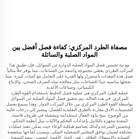
مصفاة الطرد المركزي: كفاءة فصل أفضل بين
المواد الصلبة والسائلة
مع نية تحسين فصل المواد الصلبة الدوارة عن السوائل، فإن تطبيق هذا
المركب الطردي يغطي مجموعة واسعة من الصناعات، مما يوفر حلاً مثالياً.
تعمل هذه المعدات باستمرار ولها القدرة على التعامل مع كميات كبيرة، مما
يجعلها مناسبة جيدًا للصناعات مثل معالجة مياه الصرف الصحي، والإنتاج
الكيميائي، وصناعات الأغذية.
عملية الطرد المركزي هي عملية فصل الخليط باستخدام القوة الطرد
المركزي. في هذه الحالة، يتم تحقيق فصل المواد الصلبة عن السوائل
بواسطة القوة الطرد المركزي من خلال المركب الدوار. وهذا يسمح بفصل
الجسيمات الأدق مقارنة بالطرق التقليدية للفصل، ويشير إلى درجات عالية
من الوضوح. يتيح بناؤه الفعال استخدامه وتشغيله في ظروف قاسية.
المعدة مجهزة بالكامل بإعدادات التحكم والآليات مثل أنظمة التحكم،
وتحسين السرعة وكذلك تصاميم هيكلية الوعاء حيث يمكن تنفيذ عمليات
مختلفة لضمان توافق المعايير التشغيلية المثلى. وبسبب كفاءتها منخفضة
الصيانة والاستهلاك الطاقي، فهي الخيار الأفضل لتحسين سعة التشغيل