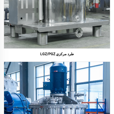
طرد مركزي LGZ/PGZ