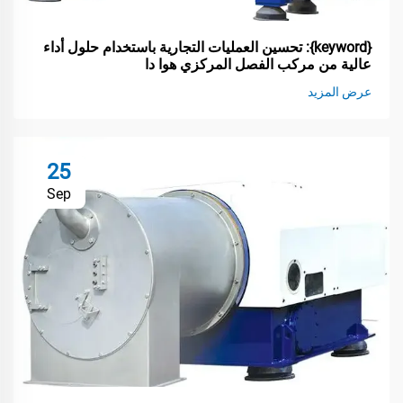
{keyword}: تحسين العمليات التجارية باستخدام حلول أداء
عالية من مركب الفصل المركزي هوا دا
عرض المزيد
25
Sep