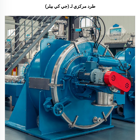
طرد مركزي لـ (جي كي بيلر)