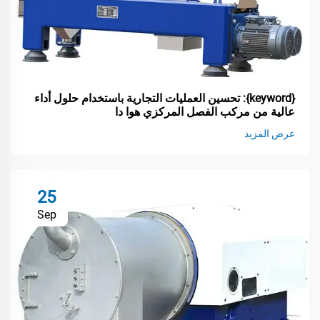
{keyword}: تحسين العمليات التجارية باستخدام حلول أداء
عالية من مركب الفصل المركزي هوا دا
عرض المزيد
25
Sep