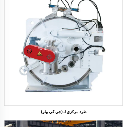
طرد مركزي لـ (جي كي بيلر)