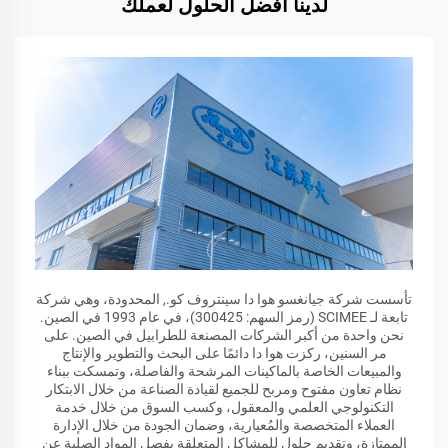
لدينا أفضل الحلول لعملك
تأسست شركة جيانغسو هوا دا سينتروف كو., المحدودة، وهي شركة
تابعة لـ SCIMEE (رمز السهم: 300425)، في عام 1993 في الصين.
نحن واحدة من أكبر الشركات المصنعة للطرابيل في الصين. على
مر السنين، ركزت هوا دا دائمًا على البحث والتطوير والإنتاج
والمبيعات الخاصة بالماكينات المرشحة والفاصلة، وتمسكت ببناء
نظام تعاون مفتوح ومربح للجميع لقيادة الصناعة من خلال الابتكار
التكنولوجي العلمي والمعقول، وكسب السوق من خلال خدمة
العملاء المتخصصة والمُعيارية، وضمان الجودة من خلال الإدارة
الممتازة، وتقديم حلول للمشاكل المتعلقة بفصل المواد الصلبة عن