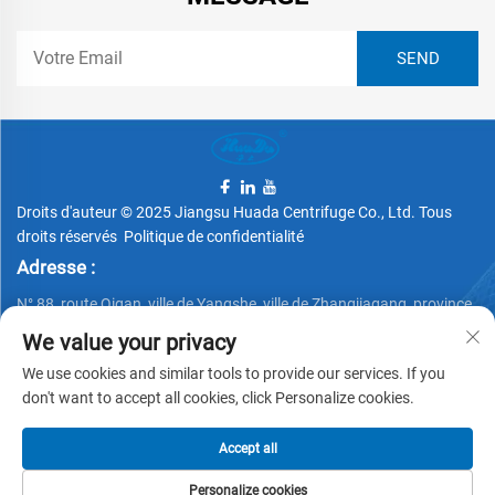
Droits d'auteur © 2025 Jiangsu Huada Centrifuge Co., Ltd. Tous
droits réservés
Politique de confidentialité
Adresse :
N° 88, route Qigan, ville de Yangshe, ville de Zhangjiagang, province
du Jiangsu, Chine
We value your privacy
Téléphone:
We use cookies and similar tools to provide our services. If you
don't want to accept all cookies, click Personalize cookies.
+86 15162337620
E-mail :
Accept all
[email protected]
Personalize cookies