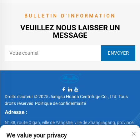
BULLETIN D'INFORMATION
VEUILLEZ NOUS LAISSER UN
MESSAGE
Droits d'auteur © 2025 Jiangsu Huada Centrifuge Co., Ltd. Tous
droits réservés
Politique de confidentialité
Adresse :
N° 88, route Qigan, ville de Yangshe, ville de Zhangjiagang, province
du Jiangsu, Chine
We value your privacy
Téléphone :