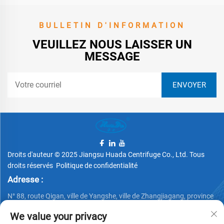
BULLETIN D'INFORMATION
VEUILLEZ NOUS LAISSER UN
MESSAGE
Droits d'auteur © 2025 Jiangsu Huada Centrifuge Co., Ltd. Tous
droits réservés
Politique de confidentialité
Adresse :
N° 88, route Qigan, ville de Yangshe, ville de Zhangjiagang, province
du Jiangsu, Chine
We value your privacy
Téléphone :