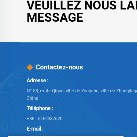
VEUILLEZ NOUS LA
MESSAGE
Contactez-nous
Adresse :
N° 88, route Qigan, ville de Yangshe, ville de Zhangjia
Chine
Téléphone :
+86 15162337620
E-mail :