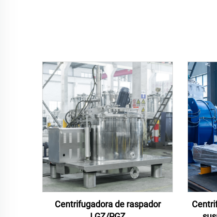
Centrifugadora de raspador
Centri
LGZ/PGZ
sus