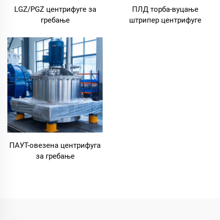
LGZ/PGZ центрифуге за
ПЛД торба-вуцање
гребање
штрипер центрифуге
ПАУТ-овезена центрифуга
за гребање