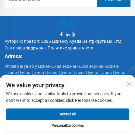
Ауторско право © 2025 Цхиансу Хуада Центрифуга Цо, Лтд.
Сва права задржана
Политике приватности
Adresa:
Управо је ушао у Цхиан-Цхиан-Цхиан-Цхиан-Цхиан-Цхиан-
Цхиан-Цхиан-Цхиан-Цхиан-Цхиан-Цхиан-Цхиан-Цхиан-Цхиан-
Цхиан-Цхиан-Цхиан-
We value your privacy
Телефон:
We use cookies and similar tools to provide our services. If you
+86 15162337620
don't want to accept all cookies, click Personalize cookies.
Email:
Accept all
[email protected]
Personalize cookies