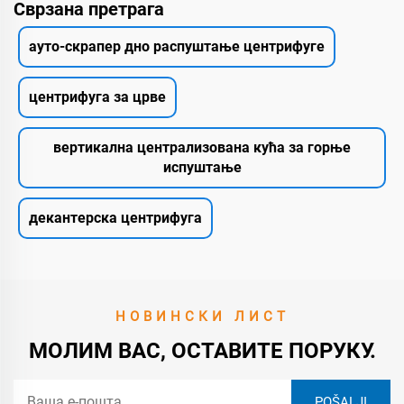
Сврзана претрага
ауто-скрапер дно распуштање центрифуге
центрифуга за црве
вертикална централизована кућа за горње
испуштање
декантерска центрифуга
НОВИНСКИ ЛИСТ
МОЛИМ ВАС, ОСТАВИТЕ ПОРУКУ.