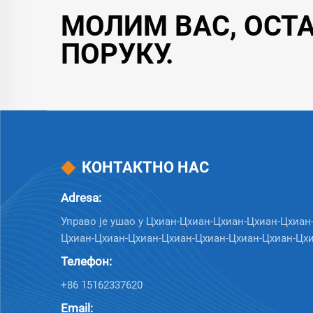
МОЛИМ ВАС, ОСТ
ПОРУКУ.
КОНТАКТНО НАС
Adresa:
Управо је ушао у Цхиан-Цхиан-Цхиан-Цхиан-Цхиан
Цхиан-Цхиан-Цхиан-Цхиан-Цхиан-Цхиан-Цхиан-Цхи
Телефон:
+86 15162337620
Email: