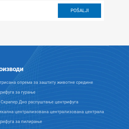
оизводи
грисана опрема за заштиту животне средине
рифуга за гурање
 Скрапер Дно распуштање центрифуга
икална централизована централизована централа
рифуга за пилирање