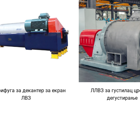
ифуга за декантер за екран
ЛЛВЗ за густилац цр
ЛВЗ
дегустирање