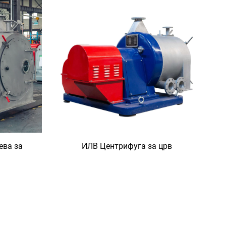
ева за
ИЛВ Центрифуга за црв