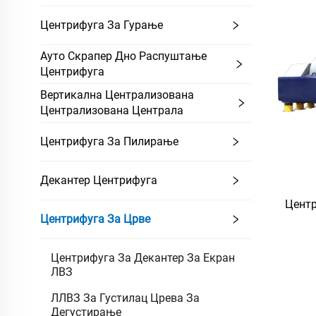
Центрифуга За Гурање
Ауто Скрапер Дно Распуштање
Центрифуга
Вертикална Централизована
Централизована Централа
Центрифуга За Пилирање
Декантер Центрифуга
Центр
Центрифуга За Црве
Центрифуга За Декантер За Екран
ЛВЗ
ЛЛВЗ За Густилац Црева За
Дегустирање