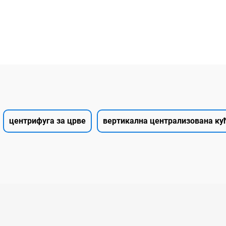
центрифуга за црве
вертикална централизована ку