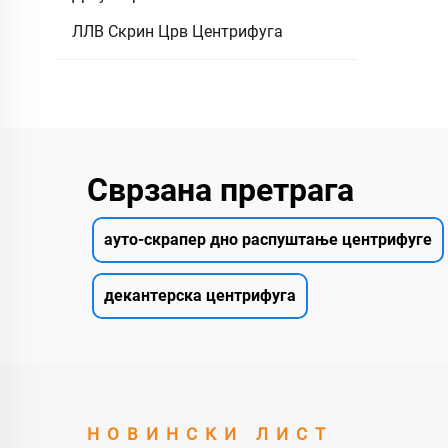
ЛЛВ Скрин Црв Центрифуга
Сврзана претрага
ауто-скрапер дно распуштање центрифуге
декантерска центрифуга
НОВИНСКИ ЛИСТ