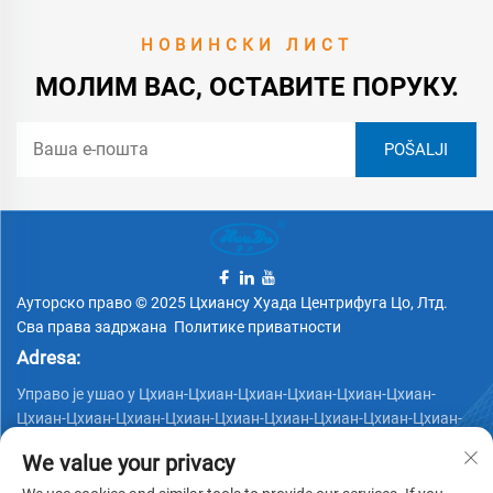
НОВИНСКИ ЛИСТ
МОЛИМ ВАС, ОСТАВИТЕ ПОРУКУ.
Ауторско право © 2025 Цхиансу Хуада Центрифуга Цо, Лтд.
Сва права задржана
Политике приватности
Adresa:
Управо је ушао у Цхиан-Цхиан-Цхиан-Цхиан-Цхиан-Цхиан-
Цхиан-Цхиан-Цхиан-Цхиан-Цхиан-Цхиан-Цхиан-Цхиан-Цхиан-
Цхиан-Цхиан-Цхиан-
We value your privacy
Телефон: