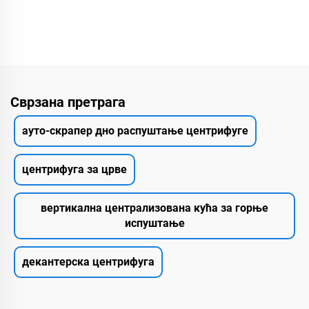
Сврзана претрага
ауто-скрапер дно распуштање центрифуге
центрифуга за црве
вертикална централизована кућа за горње
испуштање
декантерска центрифуга