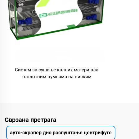
Систем за сушење калних материјала
топлотним пумпама на ниским
температурама
Сврзана претрага
ауто-скрапер дно распуштање центрифуге