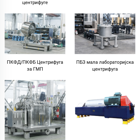
центрифуге
ПКФД/ПКФБ Центрифуга
ПБЗ мала лабораторијска
за ГМП
центрифуга