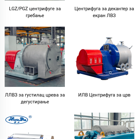
LGZ/PGZ центрифуге за
Центрифуга за декантер за
гребање
екран ЛВЗ
ЛЛВЗ за густилац црева за
ИЛВ Центрифуга за црв
дегустирање