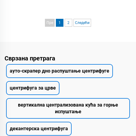
Пре
1
2
Следећи
Сврзана претрага
ауто-скрапер дно распуштање центрифуге
центрифуга за црве
вертикална централизована кућа за горње
испуштање
декантерска центрифуга