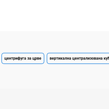
центрифуга за црве
вертикална централизована ку