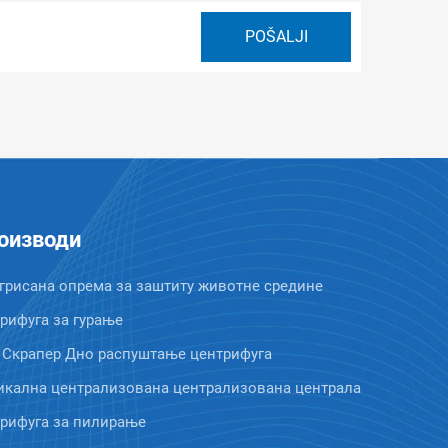
оизводи
грисана опрема за заштиту животне средине
рифуга за гурање
 Скрапер Дно распуштање центрифуга
икална централизована централизована централа
рифуга за пилирање