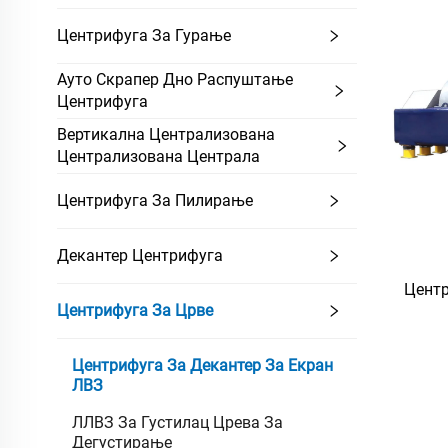
Центрифуга За Гурање
Ауто Скрапер Дно Распуштање
Центрифуга
Вертикална Централизована
Централизована Централа
Центрифуга За Пилирање
Декантер Центрифуга
Центр
Центрифуга За Црве
Центрифуга За Декантер За Екран
ЛВЗ
ЛЛВЗ За Густилац Црева За
Дегустирање