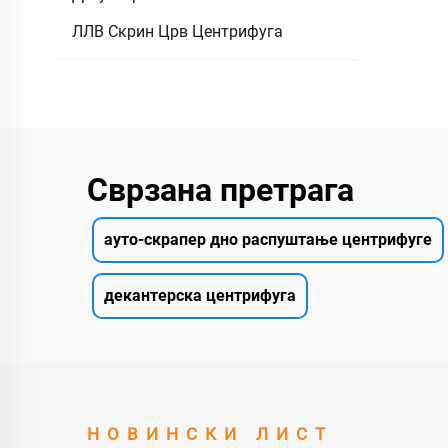
ЛЛВ Скрин Црв Центрифуга
Сврзана претрага
ауто-скрапер дно распуштање центрифуге
декантерска центрифуга
НОВИНСКИ ЛИСТ