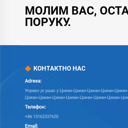
МОЛИМ ВАС, ОСТ
ПОРУКУ.
КОНТАКТНО НАС
Adresa:
Управо је ушао у Цхиан-Цхиан-Цхиан-Цхиан-Цхиан
Цхиан-Цхиан-Цхиан-Цхиан-Цхиан-Цхиан-Цхиан-Цхи
Телефон:
+86 15162337620
Email: