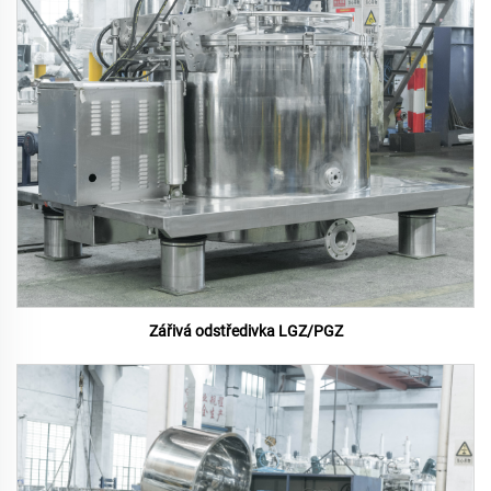
Zářivá odstředivka LGZ/PGZ