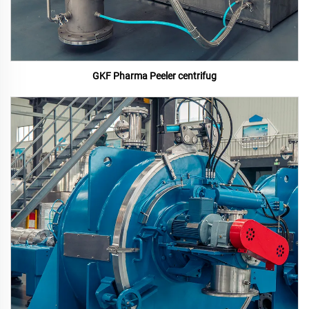
GKF Pharma Peeler centrifug