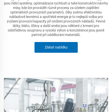
jsou řídící systémy, optimalizace rychlosti a také konstrukční návrhy
mísy, kde lze provádět různé procesy za účelem zajištění
optimálních provozních parametrů. Díky svému efektivnímu
nákladově levnémú a spotřebě energie je to nejlepší volba pro
zvýšení provozní kapacity při snížení provozních nákladů. Pevné
látky, bláto, šťávy a další směsi jsou některé z krmení pro
odstředivou soupravu a vysoký výkon a konzistence jsou jasně
patrné při oddělování materiálů.
Získat nabídku