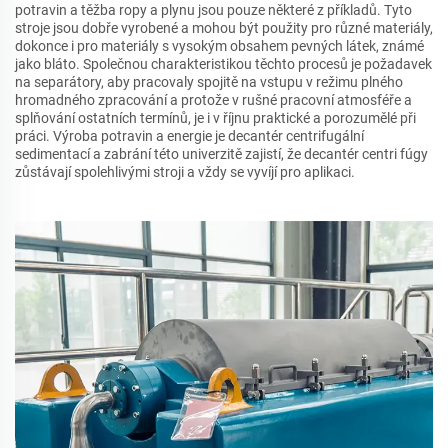
potravin a těžba ropy a plynu jsou pouze některé z příkladů. Tyto
stroje jsou dobře vyrobené a mohou být použity pro různé materiály,
dokonce i pro materiály s vysokým obsahem pevných látek, známé
jako bláto. Společnou charakteristikou těchto procesů je požadavek
na separátory, aby pracovaly spojitě na vstupu v režimu plného
hromadného zpracování a protože v rušné pracovní atmosféře a
splňování ostatních termínů, je i v říjnu praktické a porozumělé při
práci. Výroba potravin a energie je decantér centrifugální
sedimentací a zabrání této univerzitě zajistí, že decantér centri fúgy
zůstávají spolehlivými stroji a vždy se vyvíjí pro aplikaci.