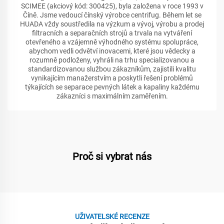
SCIMEE (akciový kód: 300425), byla založena v roce 1993 v
Číně. Jsme vedoucí čínský výrobce centrifug. Během let se
HUADA vždy soustředila na výzkum a vývoj, výrobu a prodej
filtracních a separačních strojů a trvala na vytváření
otevřeného a vzájemně výhodného systému spolupráce,
abychom vedli odvětví inovacemi, které jsou vědecky a
rozumně podloženy, vyhráli na trhu specializovanou a
standardizovanou službou zákazníkům, zajistili kvalitu
vynikajícím manažerstvím a poskytli řešení problémů
týkajících se separace pevných látek a kapaliny každému
zákazníci s maximálním zaměřením.
Proč si vybrat nás
UŽIVATELSKÉ RECENZE