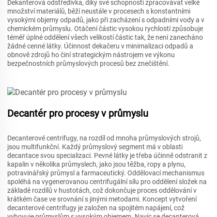
Dekanterová odstředivka, díky své schopnosti zpracovávat velké
množství materiálů, běží neustále v procesech s konstantními
vysokými objemy odpadů, jako při zacházení s odpadními vody a v
chemickém průmyslu. Otáčení částic vysokou rychlostí způsobuje
téměř úplné oddělení všech velikostí částic tak, že není zanecháno
žádné cenné látky. Účinnost dekačeru v minimalizaci odpadů a
obnově zdrojů ho činí strategickým nástrojem ve výkonu
bezpečnostních průmyslových procesů bez znečištění.
Decantér pro procesy v průmyslu
Decanterové centrifugy, na rozdíl od mnoha průmyslových strojů,
jsou multifunkční. Každý průmyslový segment má v oblasti
decantace svou specializaci. Pevné látky je třeba účinně odstranit z
kapalin v několika průmyslech, jako jsou těžba, ropy a plynu,
potravinářský průmysl a farmaceutický. Oddělovací mechanismus
spoléhá na vygenerovanou centrifugální sílu pro oddělení složek na
základě rozdílů v hustotách, což dokončuje proces oddělování v
krátkém čase ve srovnání s jinými metodami. Koncept vytvoření
decanterové centrifugy je založen na spojitém napájení, což
vyhovuje průmyslům s vysokým objemem. Navíc se decanterová