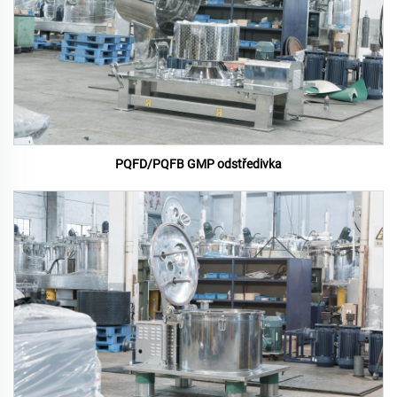
PQFD/PQFB GMP odstředivka