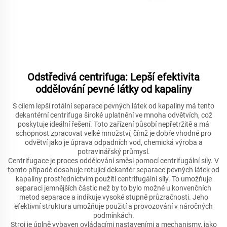
Odstředivá centrifuga: Lepší efektivita
oddělování pevné látky od kapaliny
S cílem lepší rotální separace pevných látek od kapaliny má tento
dekantérní centrifuga široké uplatnění ve mnoha odvětvích, což
poskytuje ideální řešení. Toto zařízení působí nepřetržitě a má
schopnost zpracovat velké množství, čímž je dobře vhodné pro
odvětví jako je úprava odpadních vod, chemická výroba a
potravinářský průmysl.
Centrifugace je proces oddělování směsi pomocí centrifugální síly. V
tomto případě dosahuje rotující dekantér separace pevných látek od
kapaliny prostřednictvím použití centrifugální síly. To umožňuje
separaci jemnějších částic než by to bylo možné u konvenčních
metod separace a indikuje vysoké stupně průzračnosti. Jeho
efektivní struktura umožňuje použití a provozování v náročných
podmínkách.
Stroj je úplně vybaven ovládacími nastaveními a mechanismy, jako