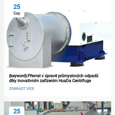
25
Sep
{keyword}:Převrat v úpravě průmyslových odpadů
díky inovativním zařízením HuaDa Centrifuge
ZOBRAZIT VÍCE
25