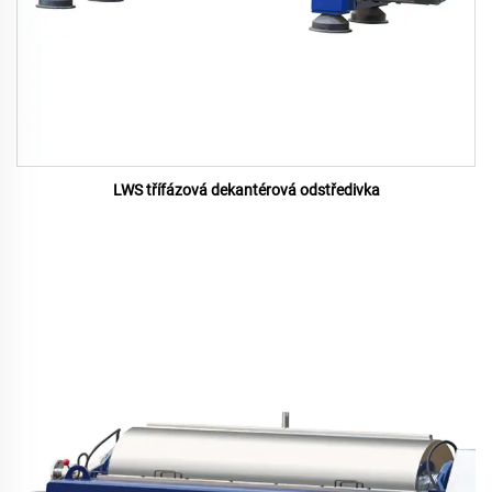
LWS třífázová dekantérová odstředivka