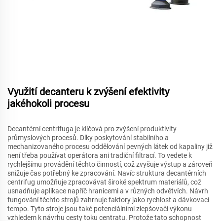
Využití decanteru k zvýšení efektivity
jakéhokoli procesu
Decantérní centrifuga je klíčová pro zvýšení produktivity
průmyslových procesů. Díky poskytování stabilního a
mechanizovaného procesu oddělování pevných látek od kapaliny již
není třeba používat operátora ani tradiční filtrací. To vedete k
rychlejšímu provádění těchto činností, což zvyšuje výstup a zároveň
snižuje čas potřebný ke zpracování. Navíc struktura decantérních
centrifug umožňuje zpracovávat široké spektrum materiálů, což
usnadňuje aplikace napříč hranicemi a v různých odvětvích. Návrh
fungování těchto strojů zahrnuje faktory jako rychlost a dávkovací
tempo. Tyto stroje jsou také potenciálními zlepšovači výkonu
vzhledem k návrhu cesty toku centratu. Protože tato schopnost