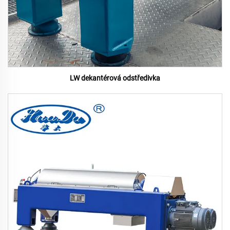
LW dekantérová odstředivka