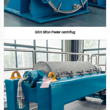
GKH Sifon Peeler centrifug