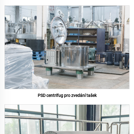
PSD centrifug pro zvedání tašek