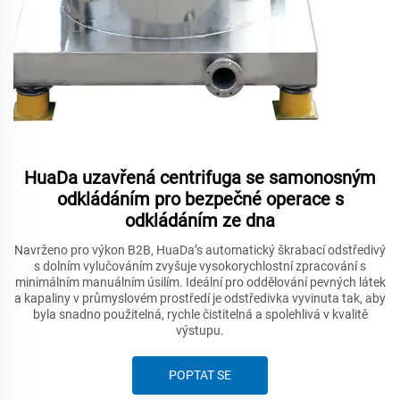
HuaDa uzavřená centrifuga se samonosným
odkládáním pro bezpečné operace s
odkládáním ze dna
Navrženo pro výkon B2B, HuaDa’s automatický škrabací odstředivý
s dolním vylučováním zvyšuje vysokorychlostní zpracování s
minimálním manuálním úsilím. Ideální pro oddělování pevných látek
a kapaliny v průmyslovém prostředí je odstředivka vyvinuta tak, aby
byla snadno použitelná, rychle čistitelná a spolehlivá v kvalitě
výstupu.
POPTAT SE