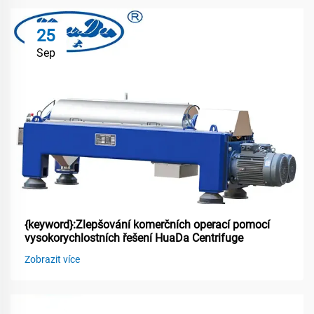
25
Sep
{keyword}:Zlepšování komerčních operací pomocí
vysokorychlostních řešení HuaDa Centrifuge
Zobrazit více