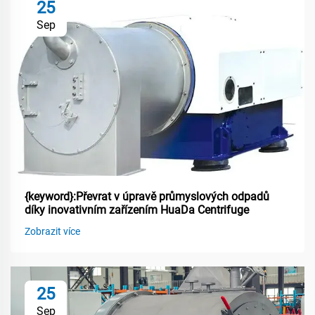
25
Sep
{keyword}:Převrat v úpravě průmyslových odpadů
díky inovativním zařízením HuaDa Centrifuge
Zobrazit více
25
Sep