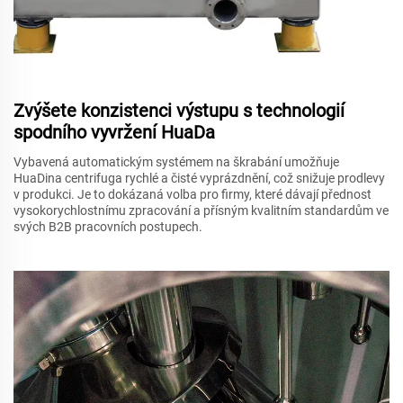
Zvýšete konzistenci výstupu s technologií
spodního vyvržení HuaDa
Vybavená automatickým systémem na škrabání umožňuje
HuaDina centrifuga rychlé a čisté vyprázdnění, což snižuje prodlevy
v produkci. Je to dokázaná volba pro firmy, které dávají přednost
vysokorychlostnímu zpracování a přísným kvalitním standardům ve
svých B2B pracovních postupech.