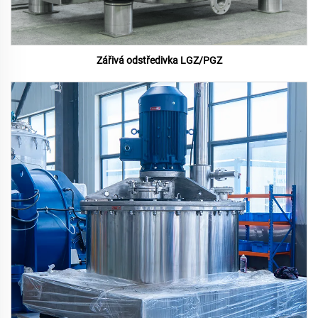
Zářivá odstředivka LGZ/PGZ