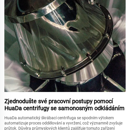
Zjednodušte své pracovní postupy pomocí
HuaDa centrifugy se samonosným odkládáním
HuaDa automatický škrábací centrifuga se spodním výtokem
automatizuje proces oddělování a vyvržení, což významně zvyšuje
průtok. Důvěra průmyslových klientů zajišťuje tomuto zařízení