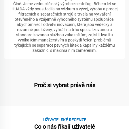
Číně. Jsme vedoucí čínský výrobce centrifug. Během let se
HUADA vždy soustředila na výzkum a vývoj, výrobu a prodej
filtracních a separačních strojů a trvala na vytváření
otevřeného a vzájemně výhodného systému spolupráce,
abychom vedli odvětví inovacemi, které jsou vědecky a
rozumně podloženy, vyhráli na trhu specializovanou a
standardizovanou službou zákazníkům, zajistili kvalitu
vynikajícím manažerstvím a poskytli řešení problémů
týkajících se separace pevných látek a kapaliny každému
zákazníci s maximálním zaměřením.
Proč si vybrat právě nás
UŽIVATELSKÉ RECENZE
Co o nás říkají uživatelé