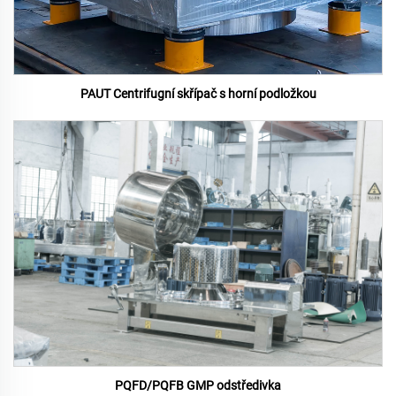
PAUT Centrifugní skřípač s horní podložkou
PQFD/PQFB GMP odstředivka