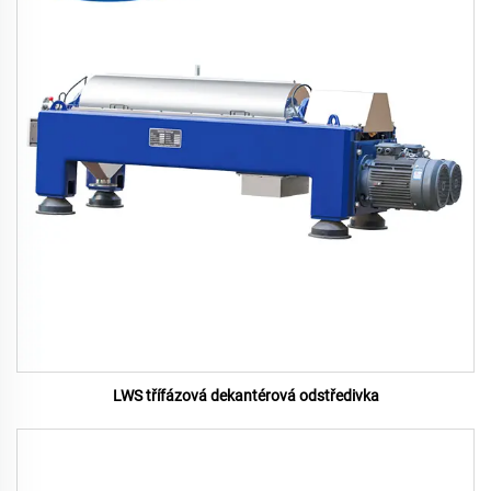
LWS třífázová dekantérová odstředivka