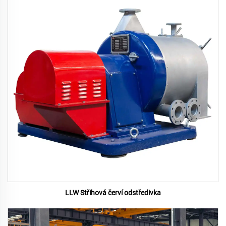
LLW Střihová červí odstředivka