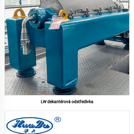
LW dekantérová odstředivka