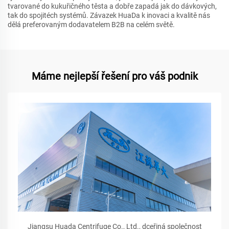
tvarované do kukuřičného těsta a dobře zapadá jak do dávkových,
tak do spojitéch systémů. Závazek HuaDa k inovaci a kvalitě nás
dělá preferovaným dodavatelem B2B na celém světě.
Máme nejlepší řešení pro váš podnik
Jiangsu Huada Centrifuge Co., Ltd., dceřiná společnost