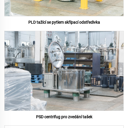
PLD tažící se pytlem skřípací odstředivka
PSD centrifug pro zvedání tašek