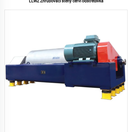
LLWZ Zhrubovací stěny červí odstředivka