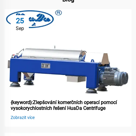
25
Sep
{keyword}:Zlepšování komerčních operací pomocí
vysokorychlostních řešení HuaDa Centrifuge
Zobrazit více