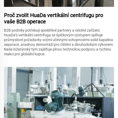
Proč zvolit HuaDa vertikální centrifugu pro
vaše B2B operace
B2B podniky potřebují spolehlivé partnery a odolné zařízení.
HuaDa’s vertikální centrifuga se špičkovým výstupem splňuje
průmyslové požadavky svými účinnými schopnostmi solid-kapalina
separace, snadnou demontáží pro čištění a dlouhodobým výkonem.
Naše inženýrský tým zajišťuje plnou technickou podporu a rychlou
reakci pro globální kupce.