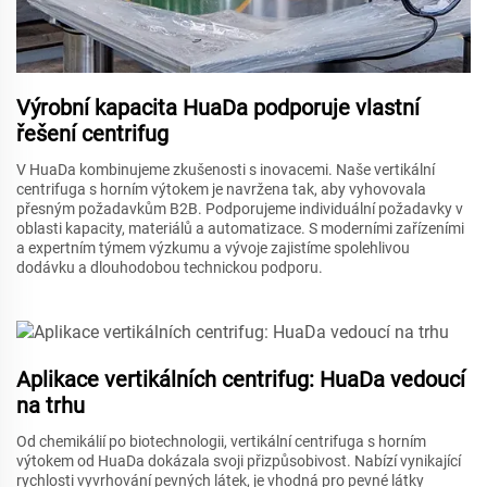
Výrobní kapacita HuaDa podporuje vlastní
řešení centrifug
V HuaDa kombinujeme zkušenosti s inovacemi. Naše vertikální
centrifuga s horním výtokem je navržena tak, aby vyhovovala
přesným požadavkům B2B. Podporujeme individuální požadavky v
oblasti kapacity, materiálů a automatizace. S moderními zařízeními
a expertním týmem výzkumu a vývoje zajistíme spolehlivou
dodávku a dlouhodobou technickou podporu.
Aplikace vertikálních centrifug: HuaDa vedoucí
na trhu
Od chemikálií po biotechnologii, vertikální centrifuga s horním
výtokem od HuaDa dokázala svoji přizpůsobivost. Nabízí vynikající
rychlosti vyvrhování pevných látek, je vhodná pro pevné látky