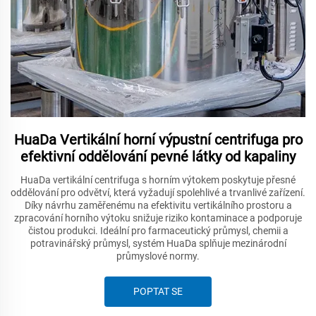
HuaDa Vertikální horní výpustní centrifuga pro
efektivní oddělování pevné látky od kapaliny
HuaDa vertikální centrifuga s horním výtokem poskytuje přesné
oddělování pro odvětví, která vyžadují spolehlivé a trvanlivé zařízení.
Díky návrhu zaměřenému na efektivitu vertikálního prostoru a
zpracování horního výtoku snižuje riziko kontaminace a podporuje
čistou produkci. Ideální pro farmaceutický průmysl, chemii a
potravinářský průmysl, systém HuaDa splňuje mezinárodní
průmyslové normy.
POPTAT SE