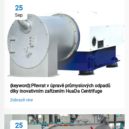
25
Sep
{keyword}:Převrat v úpravě průmyslových odpadů
díky inovativním zařízením HuaDa Centrifuge
Zobrazit více
25