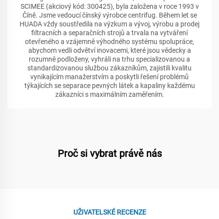
SCIMEE (akciový kód: 300425), byla založena v roce 1993 v
Číně. Jsme vedoucí čínský výrobce centrifug. Během let se
HUADA vždy soustředila na výzkum a vývoj, výrobu a prodej
filtracních a separačních strojů a trvala na vytváření
otevřeného a vzájemně výhodného systému spolupráce,
abychom vedli odvětví inovacemi, které jsou vědecky a
rozumně podloženy, vyhráli na trhu specializovanou a
standardizovanou službou zákazníkům, zajistili kvalitu
vynikajícím manažerstvím a poskytli řešení problémů
týkajících se separace pevných látek a kapaliny každému
zákazníci s maximálním zaměřením.
Proč si vybrat právě nás
UŽIVATELSKÉ RECENZE