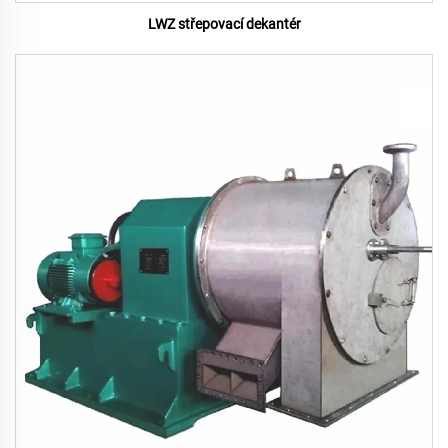
LWZ střepovací dekantér