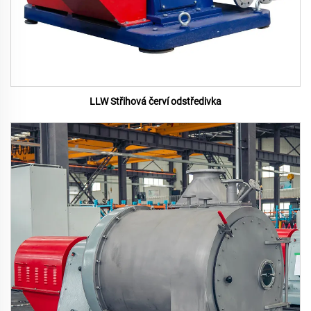
LLW Střihová červí odstředivka