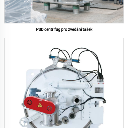
PSD centrifug pro zvedání tašek