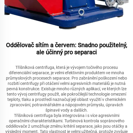
Oddělovač sítím a červem: Snadno použitelný,
ale účinný pro separaci
Tříšníková centrifuga, která je vývojem točivého procesu
diferenciální separace, je velmi efektivním produktem ve mnoha
průmyslových procesech separace. Pro zabránění poškození nebo
rozbití centrifugy při otáčení velmi agresivních materiálů je nutná
pevná konstrukce. Existuje mnoho různých aplikací, ve kterých lze
tento vývoj centrifugy použít, ale pokročilejší technologie omezení
teploty, tlaku a prostředí naznačují její oblast využití v chemickém
zpracování, potravinářském a nápojovém průmyslu, úpravách
špinavé vody a dalších.
Tříšníková centrifuga byla integrována i s více agresivními
operačními charakteristikami. Turbinová kontrola sopránového
oddělovače 2 umožňuje změnu kritérií separace, jako jsou otáčky a
výsledný moment. Tato vlastnost je velmi užitečná, protože zvyšuje