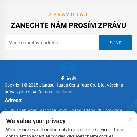
ZPRAVODAJ
ZANECHTE NÁM PROSÍM ZPRÁVU
Copyright © 2025 Jiangsu Huada Centrifuge Co., Ltd. Všechna
práva vyhrazena
Ochrana soukromí
Adresa:
Č. 88 Qigan Road, Yangshe Town, Zhangjiagang City, provincie
Jiangsu, Čína
We value your privacy
Telefon:
We use cookies and similar tools to provide our services. If you
don't want to accept all cookies, click Personalize cookies.
+86 15162337620