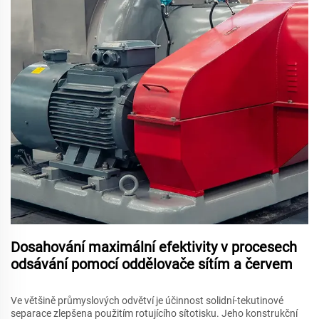
Dosahování maximální efektivity v procesech
odsávání pomocí oddělovače sítím a červem
Ve většině průmyslových odvětví je účinnost solidní-tekutinové
separace zlepšena použitím rotujícího sítotisku. Jeho konstrukční