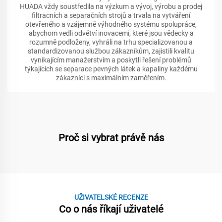
HUADA vždy soustředila na výzkum a vývoj, výrobu a prodej
filtracních a separačních strojů a trvala na vytváření
otevřeného a vzájemně výhodného systému spolupráce,
abychom vedli odvětví inovacemi, které jsou vědecky a
rozumně podloženy, vyhráli na trhu specializovanou a
standardizovanou službou zákazníkům, zajistili kvalitu
vynikajícím manažerstvím a poskytli řešení problémů
týkajících se separace pevných látek a kapaliny každému
zákazníci s maximálním zaměřením.
Proč si vybrat právě nás
UŽIVATELSKÉ RECENZE
Co o nás říkají uživatelé