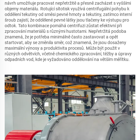
návrh umožňuje pracovat nepřetržitě a přesně zacházet s vyššími
objemy materiálu. Rotující sítotisk využívá centrifugální pohybu k
oddělení tekutiny od směsi pevné hmoty a tekutiny, zatímco interní
šroub zajistí, že oddělené pevné látky jsou tlačeny ke výstupu pro
odtok. Tato kombinace pomáhá centrifuzi zůstat efektivní při
zpracování materiálů s různými hustotami. Nepřetržitá podoba
znamená, že je potřeba minimálně často zastavovat a opět
startovat, aby se změnila směr, což znamená, že jsou dosaženy
maximální výnosy a produktivita procesů. Může být použit v
různých odvětvích, včetně chemického zpracování, těžby a úpravy
odpadních vod, kde je vyžadováno oddělování na větším měřítku.