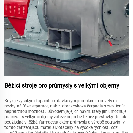
Běžící stroje pro průmysly s velkými objemy
Když je vysokým kapacitním dávkovým produkčním odvětvím
nezbytná fáze separace, nabízí obrazovková čerpadla s efektivní a
nepřetržitou možností. Důvodem je jejich návrh, který jim umožňuje
pracovat s velkými objemy zátěže nepřetržitě bez přestávky. Je tak
použitelné v těžbě, farmaceutickém průmyslu a výrobě potravin. V
tomto zařízení jsou materiály otáčeny na vysoké rychlosti, což
vytváří centrifugální sílu, která odděluje pevné špinaviny od kapaliny,