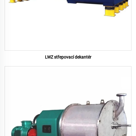
LWZ střepovací dekantér