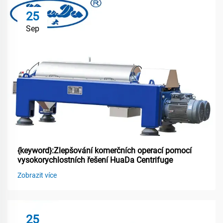
25
Sep
{keyword}:Zlepšování komerčních operací pomocí
vysokorychlostních řešení HuaDa Centrifuge
Zobrazit více
25