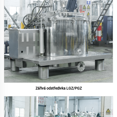
Zářivá odstředivka LGZ/PGZ