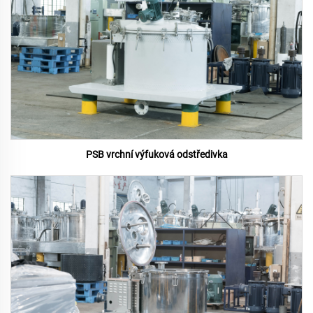
PSB vrchní výfuková odstředivka