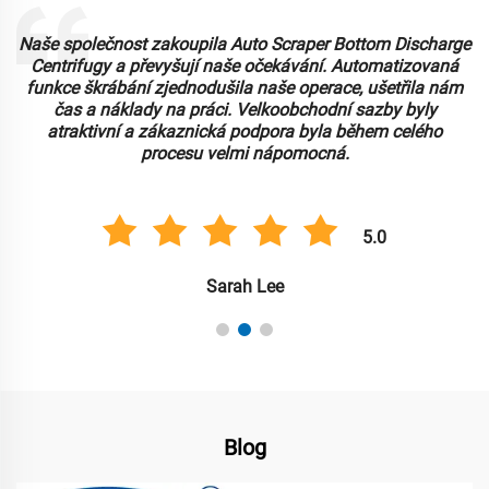
e
Zaopatřili jsme si Vertikální horní výložkové centrifugy pro
naši potravinářskou zpracovací zařízení a fungují
spolehlivě. Design umožňuje snadné vyvrácení a čištění,
což je klíčové pro naši pracovní postup. Cena ve
velkoobchodu byla vynikající, což nám umožnilo
upgradovat naše vybavení. Doporučujeme!
5.0
Michael Smith
Blog