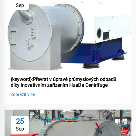
Sep
{keyword}:Převrat v úpravě průmyslových odpadů
díky inovativním zařízením HuaDa Centrifuge
Zobrazit více
25
Sep