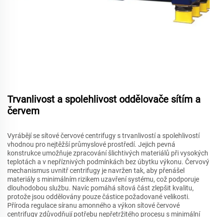
Trvanlivost a spolehlivost oddělovače sítím a
červem
Vyrábějí se sítové červové centrifugy s trvanlivostí a spolehlivostí
vhodnou pro nejtěžší průmyslové prostředí. Jejich pevná
konstrukce umožňuje zpracování šlichtivých materiálů při vysokých
teplotách a v nepříznivých podmínkách bez úbytku výkonu. Červový
mechanismus uvnitř centrifugy je navržen tak, aby přenášel
materiály s minimálním rizikem uzavření systému, což podporuje
dlouhodobou službu. Navíc pomáhá sítová část zlepšit kvalitu,
protože jsou oddělovány pouze částice požadované velikosti.
Příroda regulace síranu amonného a výkon sítové červové
centrifugy zdůvodňují potřebu nepřetržitého procesu s minimální