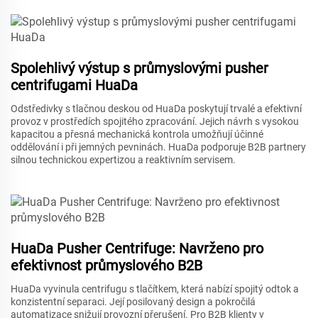
Spolehlivý výstup s průmyslovými pusher
centrifugami HuaDa
Odstředivky s tlačnou deskou od HuaDa poskytují trvalé a efektivní
provoz v prostředích spojitého zpracování. Jejich návrh s vysokou
kapacitou a přesná mechanická kontrola umožňují účinné
oddělování i při jemných pevninách. HuaDa podporuje B2B partnery
silnou technickou expertizou a reaktivním servisem.
HuaDa Pusher Centrifuge: Navrženo pro
efektivnost průmyslového B2B
HuaDa vyvinula centrifugu s tlačítkem, která nabízí spojitý odtok a
konzistentní separaci. Její posilovaný design a pokročilá
automatizace snižují provozní přerušení. Pro B2B klienty v