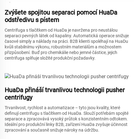
Zvýšete spojitou separaci pomocí HuaDa
odstředivu s pístem
Centrifuga s tlačítkem od HuaDa je navržena pro neustálou
separaci pevných látek od kapaliny. Automatická operace snižuje
časové simply a náklady na práci. B2B klienti spoléhají na HuaDu
kvůli stabilnímu výkonu, robustním materiálům a možnostem
přizpůsobení. Buď pro chemikálie nebo jemné částice, jejich
centrifuga splňuje složité produkční požadavky.
HuaDa přináší trvanlivou technologii pusher
centrifugy
Trvanlivost, rychlost a automatizace – tyto jsou kvality, které
definují centrifugu s tlačítkem od HuaDa. Slouží potřebám spojité
separace a zpracovává vysoký průtok s konzistentním odtokem.
Ideální pro produkční linky B2B, zařízení HuaDa zvyšuje účinnost
zpracování a současně snižuje nároky na údržbu.