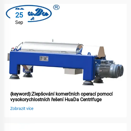
25
Sep
{keyword}:Zlepšování komerčních operací pomocí
vysokorychlostních řešení HuaDa Centrifuge
Zobrazit více