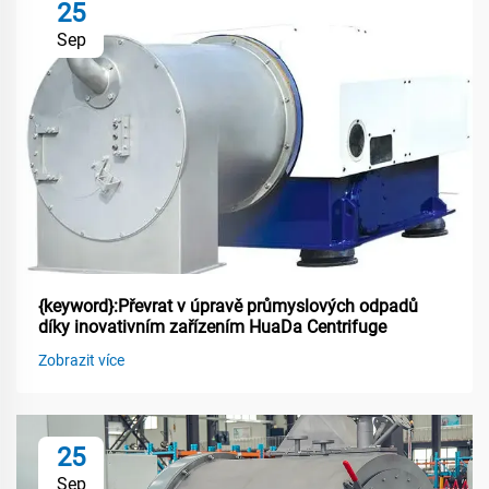
25
Sep
{keyword}:Převrat v úpravě průmyslových odpadů
díky inovativním zařízením HuaDa Centrifuge
Zobrazit více
25
Sep