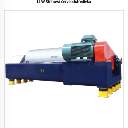
LLW Střihová červí odstředivka