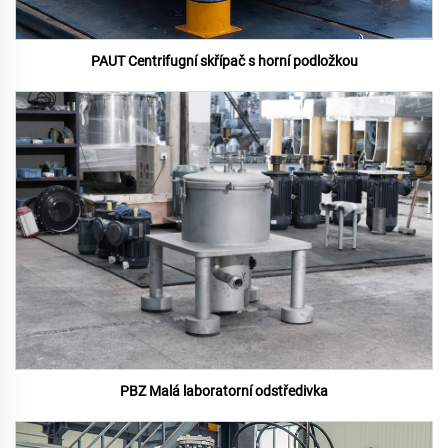
PAUT Centrifugní skřípač s horní podložkou
PBZ Malá laboratorní odstředivka