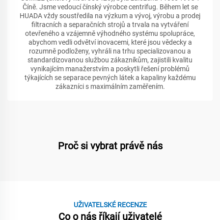
Číně. Jsme vedoucí čínský výrobce centrifug. Během let se
HUADA vždy soustředila na výzkum a vývoj, výrobu a prodej
filtracních a separačních strojů a trvala na vytváření
otevřeného a vzájemně výhodného systému spolupráce,
abychom vedli odvětví inovacemi, které jsou vědecky a
rozumně podloženy, vyhráli na trhu specializovanou a
standardizovanou službou zákazníkům, zajistili kvalitu
vynikajícím manažerstvím a poskytli řešení problémů
týkajících se separace pevných látek a kapaliny každému
zákazníci s maximálním zaměřením.
Proč si vybrat právě nás
UŽIVATELSKÉ RECENZE
Co o nás říkají uživatelé