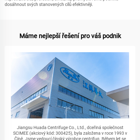
dosáhnout svých stanovených cílů efektivněji.
Máme nejlepší řešení pro váš podnik
Jiangsu Huada Centrifuge Co., Ltd., dceřiná společnost
SCIMEE (akciový kód: 300425), byla založena v roce 1993 v
Číně. Jsme vedoucí čínský výrobce centrifug. Během let se