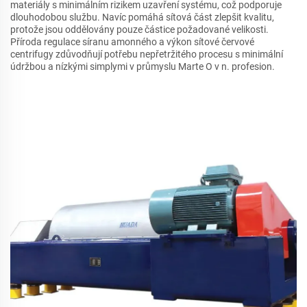
materiály s minimálním rizikem uzavření systému, což podporuje
dlouhodobou službu. Navíc pomáhá sítová část zlepšit kvalitu,
protože jsou oddělovány pouze částice požadované velikosti.
Příroda regulace síranu amonného a výkon sítové červové
centrifugy zdůvodňují potřebu nepřetržitého procesu s minimální
údržbou a nízkými simplymi v průmyslu Marte O v n. profesion.