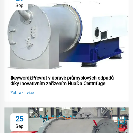
Sep
{keyword}:Převrat v úpravě průmyslových odpadů
díky inovativním zařízením HuaDa Centrifuge
Zobrazit více
25
Sep