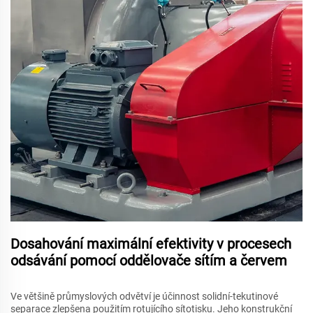
Dosahování maximální efektivity v procesech
odsávání pomocí oddělovače sítím a červem
Ve většině průmyslových odvětví je účinnost solidní-tekutinové
separace zlepšena použitím rotujícího sítotisku. Jeho konstrukční