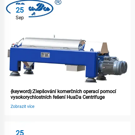
25
Sep
{keyword}:Zlepšování komerčních operací pomocí
vysokorychlostních řešení HuaDa Centrifuge
Zobrazit více
25