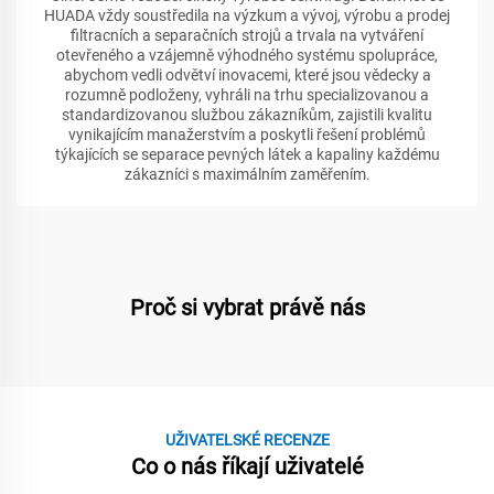
HUADA vždy soustředila na výzkum a vývoj, výrobu a prodej
filtracních a separačních strojů a trvala na vytváření
otevřeného a vzájemně výhodného systému spolupráce,
abychom vedli odvětví inovacemi, které jsou vědecky a
rozumně podloženy, vyhráli na trhu specializovanou a
standardizovanou službou zákazníkům, zajistili kvalitu
vynikajícím manažerstvím a poskytli řešení problémů
týkajících se separace pevných látek a kapaliny každému
zákazníci s maximálním zaměřením.
Proč si vybrat právě nás
UŽIVATELSKÉ RECENZE
Co o nás říkají uživatelé