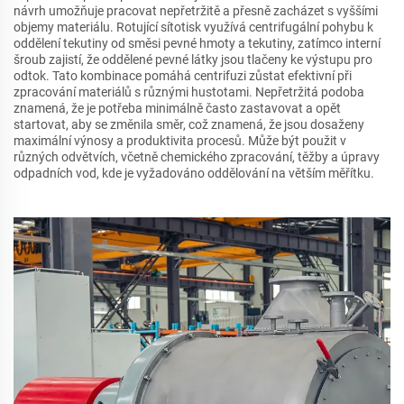
návrh umožňuje pracovat nepřetržitě a přesně zacházet s vyššími
objemy materiálu. Rotující sítotisk využívá centrifugální pohybu k
oddělení tekutiny od směsi pevné hmoty a tekutiny, zatímco interní
šroub zajistí, že oddělené pevné látky jsou tlačeny ke výstupu pro
odtok. Tato kombinace pomáhá centrifuzi zůstat efektivní při
zpracování materiálů s různými hustotami. Nepřetržitá podoba
znamená, že je potřeba minimálně často zastavovat a opět
startovat, aby se změnila směr, což znamená, že jsou dosaženy
maximální výnosy a produktivita procesů. Může být použit v
různých odvětvích, včetně chemického zpracování, těžby a úpravy
odpadních vod, kde je vyžadováno oddělování na větším měřítku.