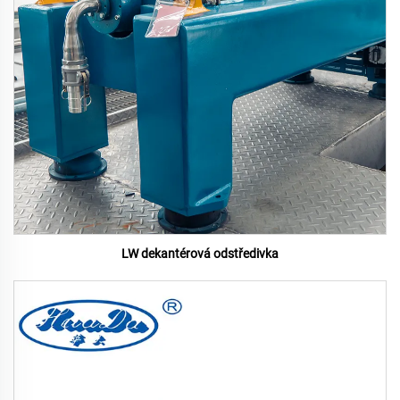
LW dekantérová odstředivka