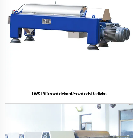
LWS třífázová dekantérová odstředivka