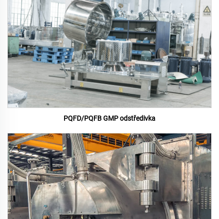
PQFD/PQFB GMP odstředivka