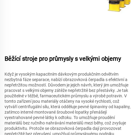
Běžící stroje pro průmysly s velkými objemy
Když je vysokým kapacitním dávkovým produkčním odvětvím
nezbytná fáze separace, nabízí obrazovková čerpadla s efektivní a
nepřetržitou možností. Důvodem je jejich návrh, který jim umožňuje
pracovat s velkými objemy zátěže nepřetržitě bez přestávky. Je tak
použitelné v těžbě, farmaceutickém průmyslu a výrobě potravin. V
tomto zařízení jsou materiály otáčeny na vysoké rychlosti, což
vytváří centrifugální sílu, která odděluje pevné špinaviny od kapaliny,
zatímco interně montované šroubové lopatky přenášejí
vyextrahované pevné látky k odtoku. To umožňuje proudění
materiálů bez ručního nahrávání materiálů mezi běhy, což zvyšuje
produktivitu. Protože se obrazovková čerpadla dají provozovat
nepřetržitě bez přerušení, umožňují průmyslovému podniku