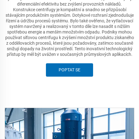
diferenciální efektivitu bez zvýšení provozních nákladů.
Konstrukce centrifugy je kompaktní a snadno se přizpůsobí
stávajícím produkčním systémům. Dotykové rozhraní zjednodušuje
řízení a údržbu procesů systému. Bylo také ověřeno, že vytlačovací
systém navržený a realizovaný v tomto díle lze nasadit s nižším
spotřebou energie a menším množstvím odpadu. Podniky mohou
používat síťovou centrifugu k zvýšení množství produktu získaného
z oddělovacích procesů, které jsou požadovány, zatímco současně
snižují dopady na životní prostředí. Tento inovativní technologický
přístup by měl být uvážen v současných průmyslových aplikacích.
POPTAT SE