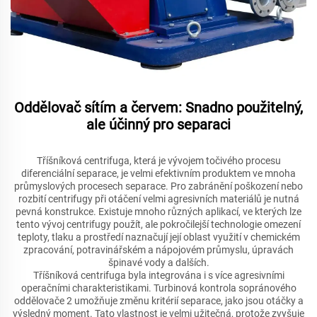
Oddělovač sítím a červem: Snadno použitelný,
ale účinný pro separaci
Tříšníková centrifuga, která je vývojem točivého procesu
diferenciální separace, je velmi efektivním produktem ve mnoha
průmyslových procesech separace. Pro zabránění poškození nebo
rozbití centrifugy při otáčení velmi agresivních materiálů je nutná
pevná konstrukce. Existuje mnoho různých aplikací, ve kterých lze
tento vývoj centrifugy použít, ale pokročilejší technologie omezení
teploty, tlaku a prostředí naznačují její oblast využití v chemickém
zpracování, potravinářském a nápojovém průmyslu, úpravách
špinavé vody a dalších.
Tříšníková centrifuga byla integrována i s více agresivními
operačními charakteristikami. Turbinová kontrola sopránového
oddělovače 2 umožňuje změnu kritérií separace, jako jsou otáčky a
výsledný moment. Tato vlastnost je velmi užitečná, protože zvyšuje