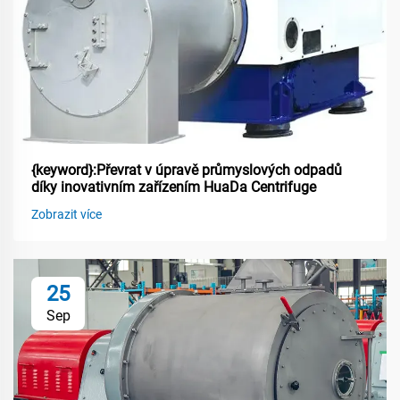
{keyword}:Převrat v úpravě průmyslových odpadů
díky inovativním zařízením HuaDa Centrifuge
Zobrazit více
25
Sep