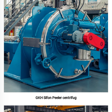
GKH Sifon Peeler centrifug