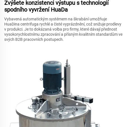
Zvýšete konzistenci výstupu s technologií
spodního vyvržení HuaDa
Vybavená automatickým systémem na škrabání umožňuje
HuaDina centrifuga rychlé a čisté vyprázdnění, což snižuje prodlevy
v produkci. Je to dokázaná volba pro firmy, které dávají přednost
vysokorychlostnímu zpracování a přísným kvalitním standardům ve
svých B2B pracovních postupech.