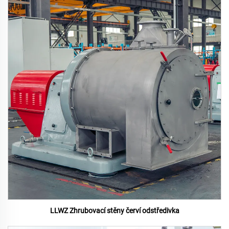
LLWZ Zhrubovací stěny červí odstředivka