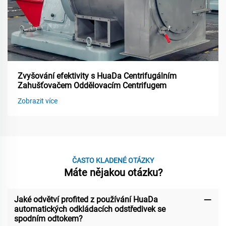
Zvyšování efektivity s HuaDa Centrifugálním
Zahušťovačem Oddělovacím Centrifugem
Zobrazit více
ČASTO KLADENÉ OTÁZKY
Máte nějakou otázku?
Jaké odvětví profited z používání HuaDa
automatických odkládacích odstředivek se
spodním odtokem?