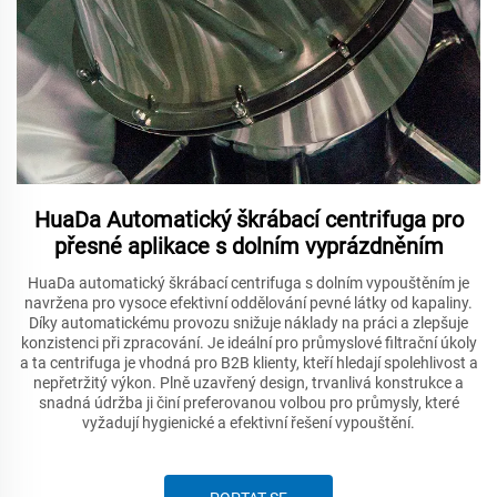
HuaDa Automatický škrábací centrifuga pro
přesné aplikace s dolním vyprázdněním
HuaDa automatický škrábací centrifuga s dolním vypouštěním je
navržena pro vysoce efektivní oddělování pevné látky od kapaliny.
Díky automatickému provozu snižuje náklady na práci a zlepšuje
konzistenci při zpracování. Je ideální pro průmyslové filtrační úkoly
a ta centrifuga je vhodná pro B2B klienty, kteří hledají spolehlivost a
nepřetržitý výkon. Plně uzavřený design, trvanlivá konstrukce a
snadná údržba ji činí preferovanou volbou pro průmysly, které
vyžadují hygienické a efektivní řešení vypouštění.