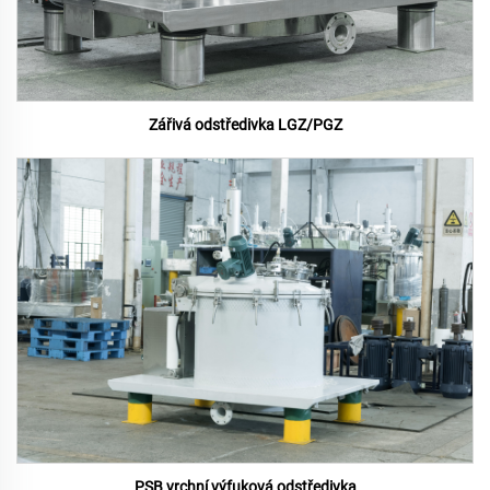
Zářivá odstředivka LGZ/PGZ
PSB vrchní výfuková odstředivka