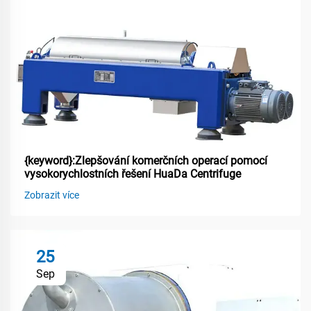
{keyword}:Zlepšování komerčních operací pomocí
vysokorychlostních řešení HuaDa Centrifuge
Zobrazit více
25
Sep