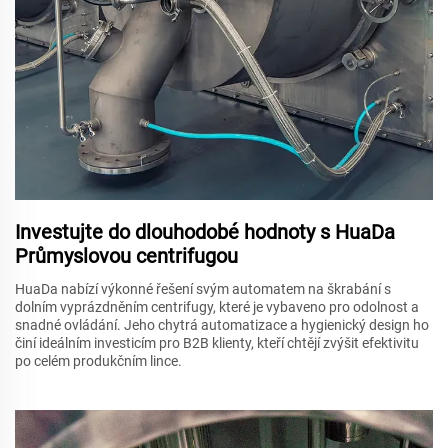
Investujte do dlouhodobé hodnoty s HuaDa
Průmyslovou centrifugou
HuaDa nabízí výkonné řešení svým automatem na škrabání s
dolním vyprázdněním centrifugy, které je vybaveno pro odolnost a
snadné ovládání. Jeho chytrá automatizace a hygienický design ho
činí ideálním investicím pro B2B klienty, kteří chtějí zvýšit efektivitu
po celém produkčním lince.