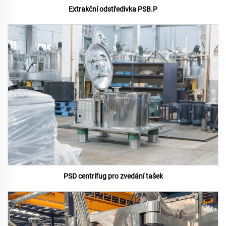
Extrakční odstředivka PSB.P
PSD centrifug pro zvedání tašek