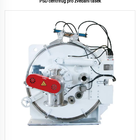
PSD centrifug pro zvedání tašek