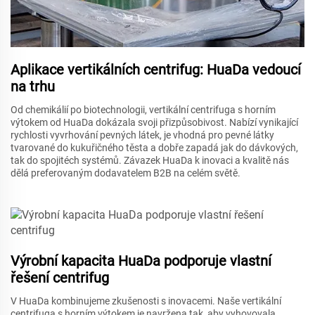
Aplikace vertikálních centrifug: HuaDa vedoucí
na trhu
Od chemikálií po biotechnologii, vertikální centrifuga s horním
výtokem od HuaDa dokázala svoji přizpůsobivost. Nabízí vynikající
rychlosti vyvrhování pevných látek, je vhodná pro pevné látky
tvarované do kukuřičného těsta a dobře zapadá jak do dávkových,
tak do spojitéch systémů. Závazek HuaDa k inovaci a kvalitě nás
dělá preferovaným dodavatelem B2B na celém světě.
Výrobní kapacita HuaDa podporuje vlastní
řešení centrifug
V HuaDa kombinujeme zkušenosti s inovacemi. Naše vertikální
centrifuga s horním výtokem je navržena tak, aby vyhovovala