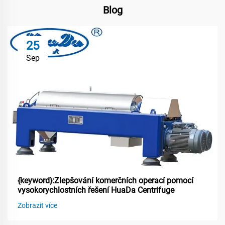
Blog
25
Sep
{keyword}:Zlepšování komerčních operací pomocí
vysokorychlostních řešení HuaDa Centrifuge
Zobrazit více