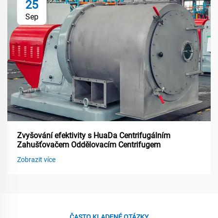
25
Sep
Zvyšování efektivity s HuaDa Centrifugálním
Zahušťovačem Oddělovacím Centrifugem
Zobrazit více
ČASTO KLADENÉ OTÁZKY