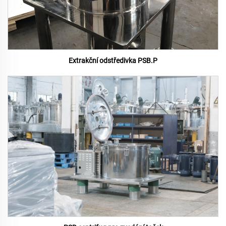
Extrakční odstředivka PSB.P