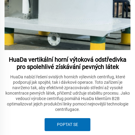
HuaDa vertikální horní výtoková odstředivka
pro spolehlivé získávání pevných látek
HuaDa nabízí řešení svislých horních výlevních centrifug, které
podporují jak spojité, tak i dávkové operace. Toto zařízení je
navrženo tak, aby efektivně zpracovávalo střední až vysoké
koncentrace pevných látek, přičemž udržuje stabilitu procesu. Jako
vedoucí výrobce centrifug pomáhá HuaDa klientům B2B
optimalizovat jejich produkční linky pomocí nejnovější technologie
centrifugace.
POPTAT SE