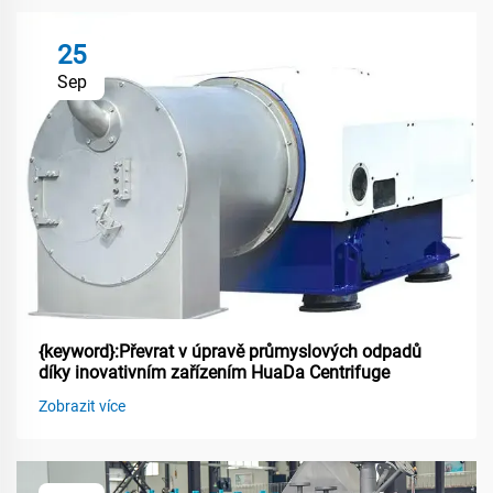
25
Sep
{keyword}:Převrat v úpravě průmyslových odpadů
díky inovativním zařízením HuaDa Centrifuge
Zobrazit více