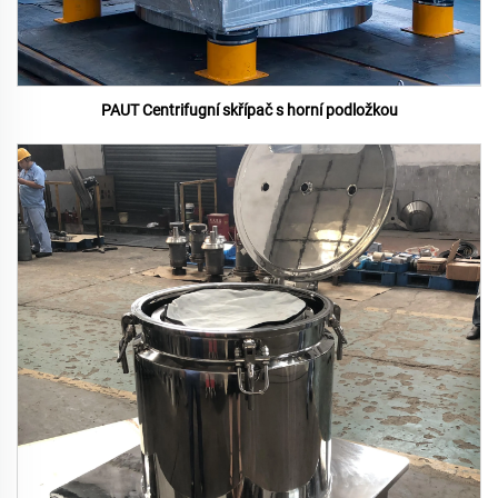
PAUT Centrifugní skřípač s horní podložkou