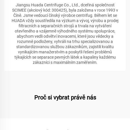
Jiangsu Huada Centrifuge Co., Ltd., dceřiná společnost
SCIMEE (akciový kód: 300425), byla založena v roce 1993 v
Číně. Jsme vedoucí čínský výrobce centrifug. Během let se
HUADA vždy soustředila na výzkum a vývoj, výrobu a prodej
filtracních a separačních strojů a trvala na vytváření
otevřeného a vzájemně výhodného systému spolupráce,
abychom vedli odvětví inovacemi, které jsou vědecky a
rozumně podloženy, vyhráli na trhu specializovanou a
standardizovanou službou zákazníkům, zajistili kvalitu
vynikajícím manažerstvím a poskytli řešení problémů
týkajících se separace pevných látek a kapaliny každému
zákazníci s maximálním zaměřením.
Proč si vybrat právě nás