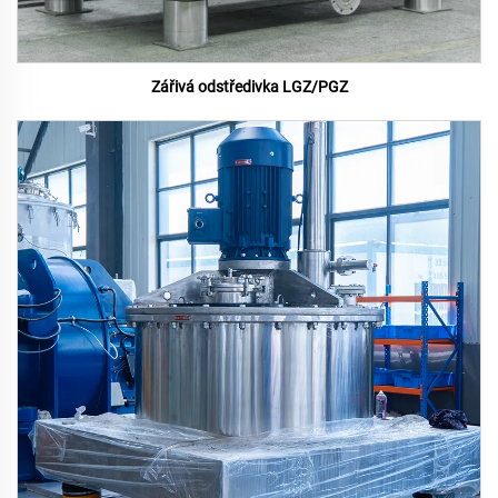
Zářivá odstředivka LGZ/PGZ