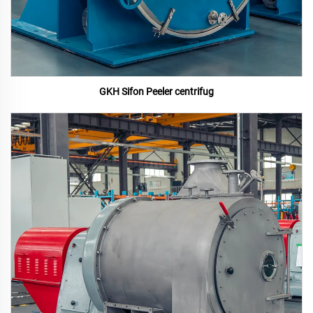
GKH Sifon Peeler centrifug