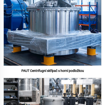
PAUT Centrifugní skřípač s horní podložkou