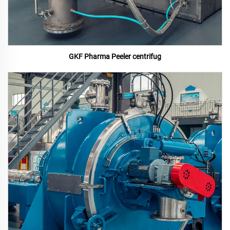
GKF Pharma Peeler centrifug