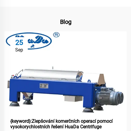
Blog
25
Sep
{keyword}:Zlepšování komerčních operací pomocí
vysokorychlostních řešení HuaDa Centrifuge