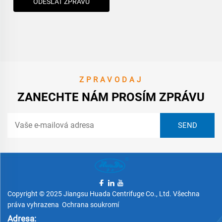
ODESLAT ZPRÁVU
ZPRAVODAJ
ZANECHTE NÁM PROSÍM ZPRÁVU
Copyright © 2025 Jiangsu Huada Centrifuge Co., Ltd. Všechna
práva vyhrazena
Ochrana soukromí
Adresa: