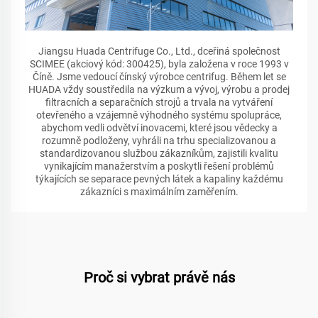
Jiangsu Huada Centrifuge Co., Ltd., dceřiná společnost
SCIMEE (akciový kód: 300425), byla založena v roce 1993 v
Číně. Jsme vedoucí čínský výrobce centrifug. Během let se
HUADA vždy soustředila na výzkum a vývoj, výrobu a prodej
filtracních a separačních strojů a trvala na vytváření
otevřeného a vzájemně výhodného systému spolupráce,
abychom vedli odvětví inovacemi, které jsou vědecky a
rozumně podloženy, vyhráli na trhu specializovanou a
standardizovanou službou zákazníkům, zajistili kvalitu
vynikajícím manažerstvím a poskytli řešení problémů
týkajících se separace pevných látek a kapaliny každému
zákazníci s maximálním zaměřením.
Proč si vybrat právě nás