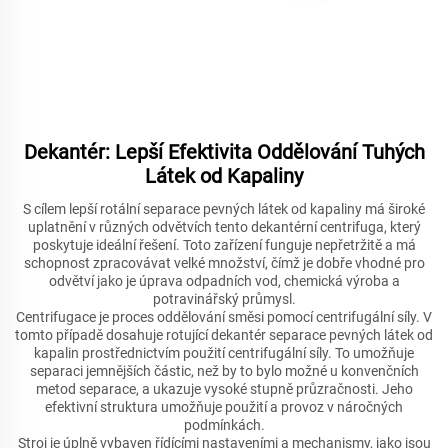
Dekantér: Lepší Efektivita Oddělování Tuhých
Látek od Kapaliny
S cílem lepší rotální separace pevných látek od kapaliny má široké
uplatnění v různých odvětvích tento dekantérní centrifuga, který
poskytuje ideální řešení. Toto zařízení funguje nepřetržitě a má
schopnost zpracovávat velké množství, čímž je dobře vhodné pro
odvětví jako je úprava odpadních vod, chemická výroba a
potravinářský průmysl.
Centrifugace je proces oddělování směsi pomocí centrifugální síly. V
tomto případě dosahuje rotující dekantér separace pevných látek od
kapalin prostřednictvím použití centrifugální síly. To umožňuje
separaci jemnějších částic, než by to bylo možné u konvenčních
metod separace, a ukazuje vysoké stupně průzračnosti. Jeho
efektivní struktura umožňuje použití a provoz v náročných
podmínkách.
Stroj je úplně vybaven řídícími nastaveními a mechanismy, jako jsou