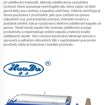
při oddělování materiálů. Metoda oddělování je usnadněna
rychlostí, která způsobuje centrifugální sílu, která zajistí, že těžší
pevné látky jsou uloženy a kapaliny odstrčeny. Oděrná centrifuga je
široce používána v prostředích, jako jsou zařízení na úpravu
odpadních vod, potravinářský průmysl, chemické továrny a
podobné odvětví, kde je vyžadováno efektivní oddělování kapalin od
pevnin. Téměř každý aspekt této techniky oddělování zvyšuje
produktivitu a maximalizuje snížení odpadů a faktorů kvality
oddělených složek. Tato robustní konstrukce eliminuje starosti s
opravami a selháním náhradních dílů v nepřátelském pracovním
prostředí, takže je hodnotná v každém průmyslu.