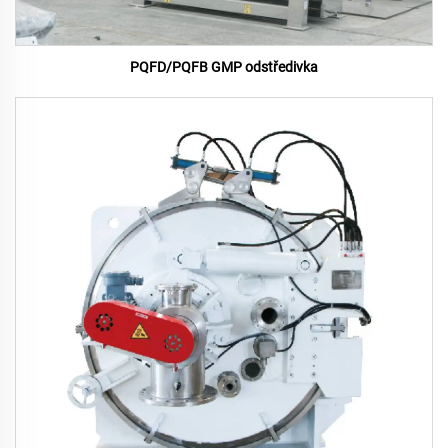
PQFD/PQFB GMP odstředivka