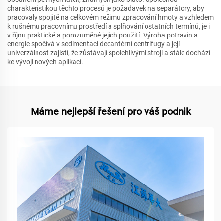
charakteristikou těchto procesů je požadavek na separátory, aby
pracovaly spojitě na celkovém režimu zpracování hmoty a vzhledem
k rušnému pracovnímu prostředí a splňování ostatních termínů, je i
v říjnu praktické a porozuměné jejich použití. Výroba potravin a
energie spočívá v sedimentaci decantérní centrifugy a její
univerzálnost zajistí, že zůstávají spolehlivými stroji a stále dochází
ke vývoji nových aplikací.
Máme nejlepší řešení pro váš podnik