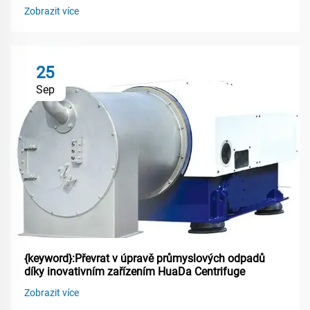
Zobrazit více
25
Sep
{keyword}:Převrat v úpravě průmyslových odpadů
díky inovativním zařízením HuaDa Centrifuge
Zobrazit více