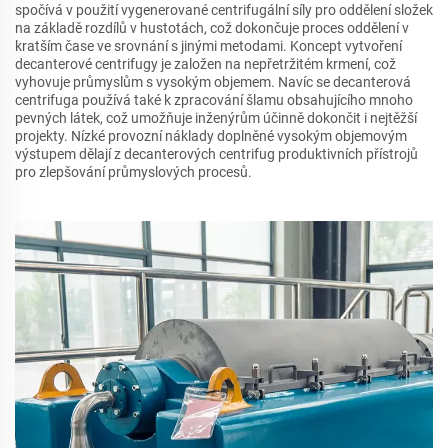
spočívá v použití vygenerované centrifugální síly pro oddělení složek
na základě rozdílů v hustotách, což dokončuje proces oddělení v
kratším čase ve srovnání s jinými metodami. Koncept vytvoření
decanterové centrifugy je založen na nepřetržitém krmení, což
vyhovuje průmyslům s vysokým objemem. Navíc se decanterová
centrifuga používá také k zpracování šlamu obsahujícího mnoho
pevných látek, což umožňuje inženýrům účinně dokončit i nejtěžší
projekty. Nízké provozní náklady doplněné vysokým objemovým
výstupem dělají z decanterových centrifug produktivních přístrojů
pro zlepšování průmyslových procesů.