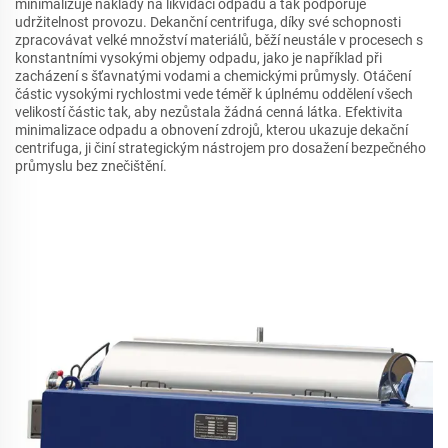
minimalizuje náklady na likvidaci odpadů a tak podporuje
udržitelnost provozu. Dekanční centrifuga, díky své schopnosti
zpracovávat velké množství materiálů, běží neustále v procesech s
konstantními vysokými objemy odpadu, jako je například při
zacházení s šťavnatými vodami a chemickými průmysly. Otáčení
částic vysokými rychlostmi vede téměř k úplnému oddělení všech
velikostí částic tak, aby nezůstala žádná cenná látka. Efektivita
minimalizace odpadu a obnovení zdrojů, kterou ukazuje dekační
centrifuga, ji činí strategickým nástrojem pro dosažení bezpečného
průmyslu bez znečištění.