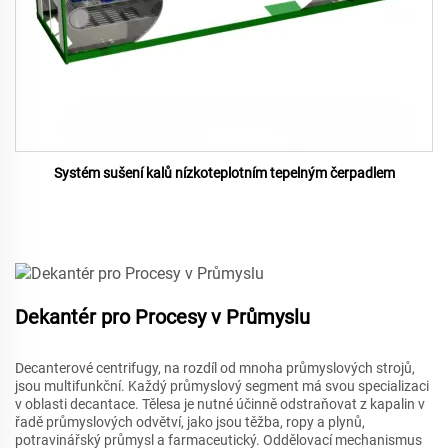
Systém sušení kalů nízkoteplotním tepelným čerpadlem
Dekantér pro Procesy v Průmyslu
Decanterové centrifugy, na rozdíl od mnoha průmyslových strojů,
jsou multifunkční. Každý průmyslový segment má svou specializaci
v oblasti decantace. Tělesa je nutné účinně odstraňovat z kapalin v
řadě průmyslových odvětví, jako jsou těžba, ropy a plynů,
potravinářský průmysl a farmaceutický. Oddělovací mechanismus