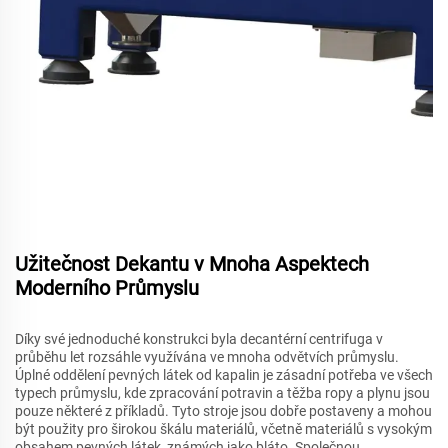
Užitečnost Dekantu v Mnoha Aspektech
Moderního Průmyslu
Díky své jednoduché konstrukci byla decantérní centrifuga v
průběhu let rozsáhle využívána ve mnoha odvětvích průmyslu.
Úplné oddělení pevných látek od kapalin je zásadní potřeba ve všech
typech průmyslu, kde zpracování potravin a těžba ropy a plynu jsou
pouze některé z příkladů. Tyto stroje jsou dobře postaveny a mohou
být použity pro širokou škálu materiálů, včetně materiálů s vysokým
obsahem pevných látek, známých jako bláto. Společnou