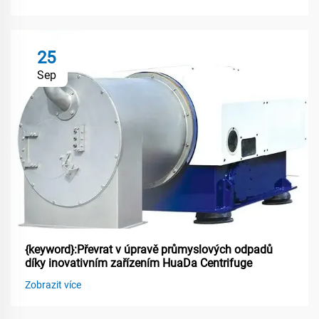
25
Sep
{keyword}:Převrat v úpravě průmyslových odpadů
díky inovativním zařízením HuaDa Centrifuge
Zobrazit více