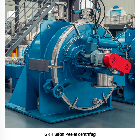
GKH Sifon Peeler centrifug