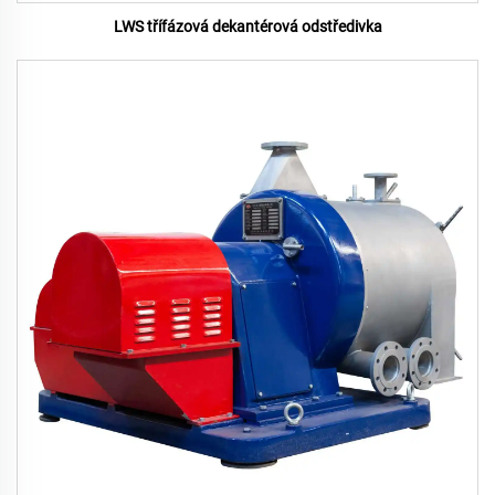
LWS třífázová dekantérová odstředivka