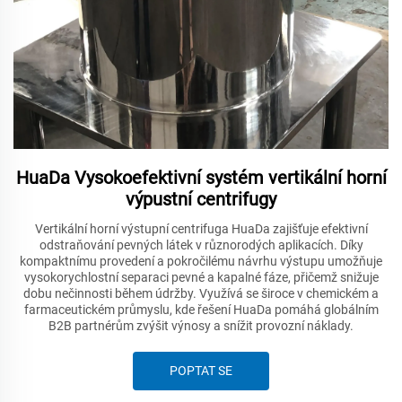
HuaDa Vysokoefektivní systém vertikální horní
výpustní centrifugy
Vertikální horní výstupní centrifuga HuaDa zajišťuje efektivní
odstraňování pevných látek v různorodých aplikacích. Díky
kompaktnímu provedení a pokročilému návrhu výstupu umožňuje
vysokorychlostní separaci pevné a kapalné fáze, přičemž snižuje
dobu nečinnosti během údržby. Využívá se široce v chemickém a
farmaceutickém průmyslu, kde řešení HuaDa pomáhá globálním
B2B partnérům zvýšit výnosy a snížit provozní náklady.
POPTAT SE