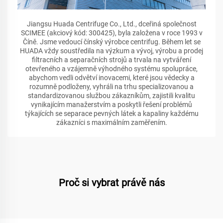
Jiangsu Huada Centrifuge Co., Ltd., dceřiná společnost
SCIMEE (akciový kód: 300425), byla založena v roce 1993 v
Číně. Jsme vedoucí čínský výrobce centrifug. Během let se
HUADA vždy soustředila na výzkum a vývoj, výrobu a prodej
filtracních a separačních strojů a trvala na vytváření
otevřeného a vzájemně výhodného systému spolupráce,
abychom vedli odvětví inovacemi, které jsou vědecky a
rozumně podloženy, vyhráli na trhu specializovanou a
standardizovanou službou zákazníkům, zajistili kvalitu
vynikajícím manažerstvím a poskytli řešení problémů
týkajících se separace pevných látek a kapaliny každému
zákazníci s maximálním zaměřením.
Proč si vybrat právě nás