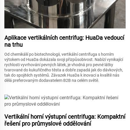
Aplikace vertikálních centrifug: HuaDa vedoucí
na trhu
Od chemikálií po biotechnologii, vertikální centrifuga s horním
výtokem od HuaDa dokázala svoji přizpůsobivost. Nabízí vynikající
rychlosti vyvrhování pevných látek, je vhodná pro pevné látky
tvarované do kukuřičného těsta a dobře zapadá jak do dávkových,
tak do spojitéch systémů. Závazek HuaDa k inovaci a kvalitě nás
dělá preferovaným dodavatelem B2B na celém světě.
Vertikální horní výstupní centrifuga: Kompaktní
řešení pro průmyslové oddělování