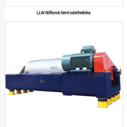
LLW Střihová červí odstředivka