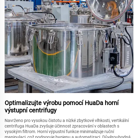
Optimalizujte výrobu pomocí HuaDa horní
výstupní centrifugy
Navrženo pro vysokou čistotu a nízké zbytkové vlhkosti, vertikální
centrifuga HuaDa zvyšuje účinnost zpracování v oblastech s
vysokým filtrom. Horní výpustní funkce minimalizuje ruční
manipulaci, což podporuje hygienu a automatizaci. Důvěrouhodná