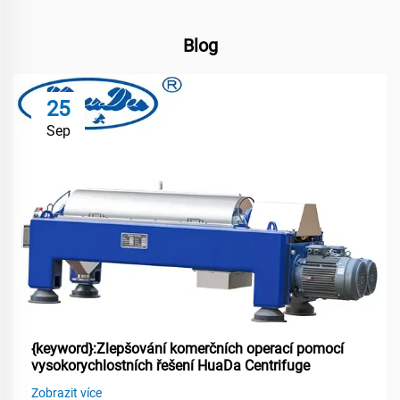
Blog
25
Sep
{keyword}:Zlepšování komerčních operací pomocí
vysokorychlostních řešení HuaDa Centrifuge
Zobrazit více