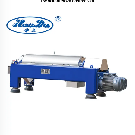
LW dekantérová odstředivka