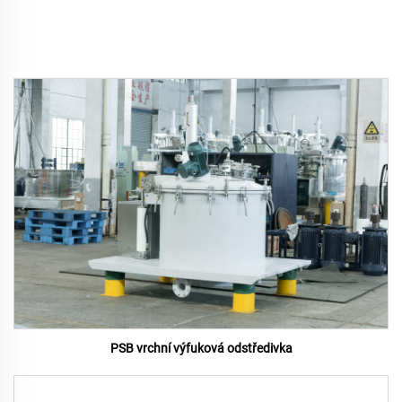
PSB vrchní výfuková odstředivka