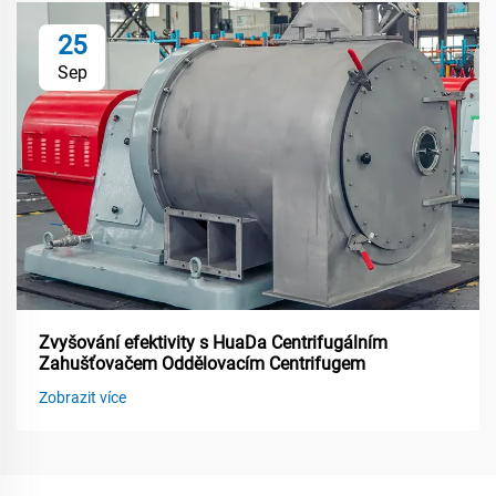
25
Sep
Zvyšování efektivity s HuaDa Centrifugálním
Zahušťovačem Oddělovacím Centrifugem
Zobrazit více