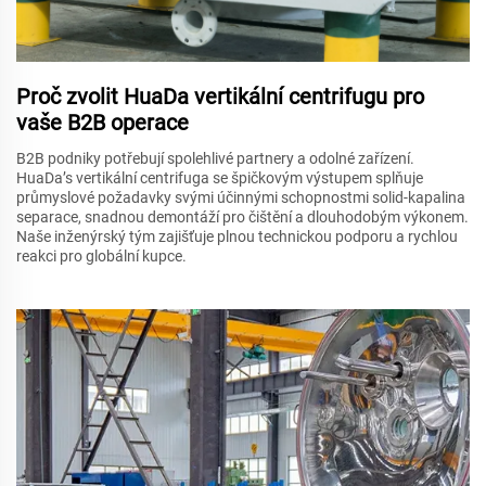
Proč zvolit HuaDa vertikální centrifugu pro
vaše B2B operace
B2B podniky potřebují spolehlivé partnery a odolné zařízení.
HuaDa’s vertikální centrifuga se špičkovým výstupem splňuje
průmyslové požadavky svými účinnými schopnostmi solid-kapalina
separace, snadnou demontáží pro čištění a dlouhodobým výkonem.
Naše inženýrský tým zajišťuje plnou technickou podporu a rychlou
reakci pro globální kupce.