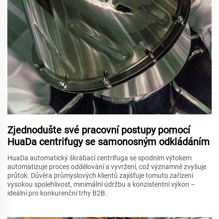
Zjednodušte své pracovní postupy pomocí
HuaDa centrifugy se samonosným odkládáním
HuaDa automatický škrábací centrifuga se spodním výtokem
automatizuje proces oddělování a vyvržení, což významně zvyšuje
průtok. Důvěra průmyslových klientů zajišťuje tomuto zařízení
vysokou spolehlivost, minimální údržbu a konzistentní výkon –
ideální pro konkurenční trhy B2B.