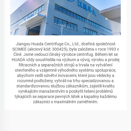
Jiangsu Huada Centrifuge Co., Ltd., dceřiná společnost
SCIMEE (akciový kód: 300425), byla založena v roce 1993 v
Číně. Jsme vedoucí čínský výrobce centrifug. Během let se
HUADA vždy soustředila na výzkum a vývoj, výrobu a prodej
filtracních a separačních strojů a trvala na vytváření
otevřeného a vzájemně výhodného systému spolupráce,
abychom vedli odvětví inovacemi, které jsou vědecky a
rozumně podloženy, vyhráli na trhu specializovanou a
standardizovanou službou zákazníkům, zajistili kvalitu
vynikajícím manažerstvím a poskytli řešení problémů
týkajících se separace pevných látek a kapaliny každému
zákazníci s maximálním zaměřením.