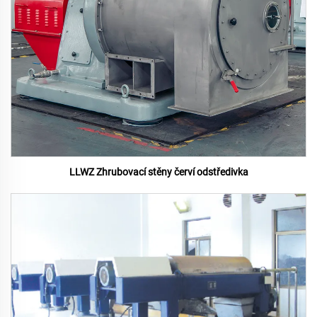
LLWZ Zhrubovací stěny červí odstředivka