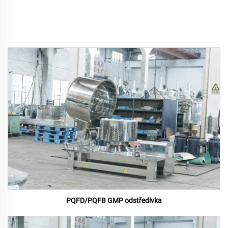
PQFD/PQFB GMP odstředivka