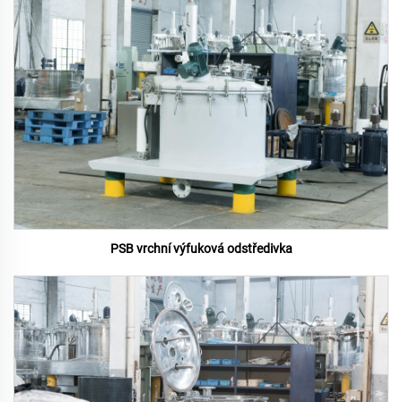
PSB vrchní výfuková odstředivka