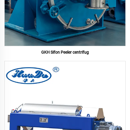
GKH Sifon Peeler centrifug