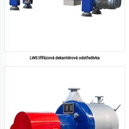
LWS třífázová dekantérová odstředivka