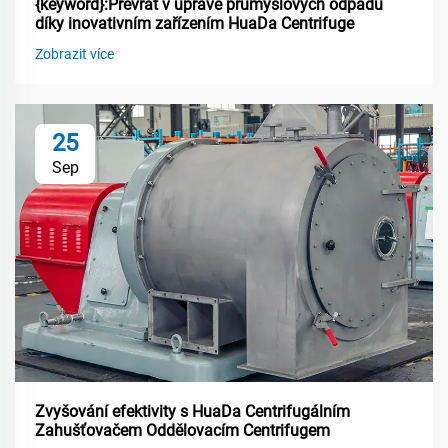
{keyword}:Převrat v úpravě průmyslových odpadů
díky inovativním zařízením HuaDa Centrifuge
Zobrazit více
25
Sep
Zvyšování efektivity s HuaDa Centrifugálním
Zahušťovačem Oddělovacím Centrifugem