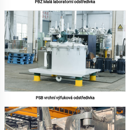
PBZ Malá laboratorní odstředivka
PSB vrchní výfuková odstředivka