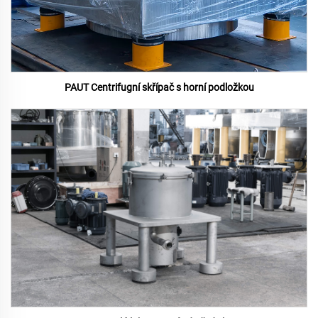
PAUT Centrifugní skřípač s horní podložkou