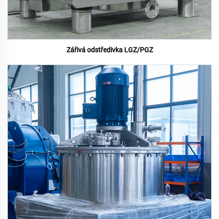
Zářivá odstředivka LGZ/PGZ