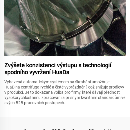
Zvýšete konzistenci výstupu s technologií
spodního vyvržení HuaDa
Vybavená automatickým systémem na škrabání umožňuje
HuaDina centrifuga rychlé a čisté vyprázdnění, což snižuje prodlevy
v produkci. Je to dokázaná volba pro firmy, které dávají přednost
vysokorychlostnímu zpracování a přísným kvalitním standardům ve
svých B2B pracovních postupech.