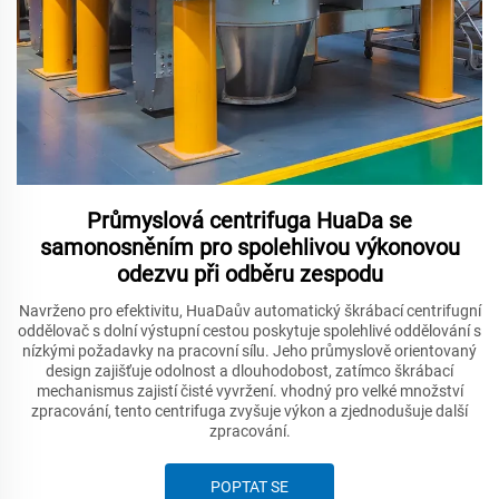
Průmyslová centrifuga HuaDa se
samonosněním pro spolehlivou výkonovou
odezvu při odběru zespodu
Navrženo pro efektivitu, HuaDaův automatický škrábací centrifugní
oddělovač s dolní výstupní cestou poskytuje spolehlivé oddělování s
nízkými požadavky na pracovní sílu. Jeho průmyslově orientovaný
design zajišťuje odolnost a dlouhodobost, zatímco škrábací
mechanismus zajistí čisté vyvržení. vhodný pro velké množství
zpracování, tento centrifuga zvyšuje výkon a zjednodušuje další
zpracování.
POPTAT SE