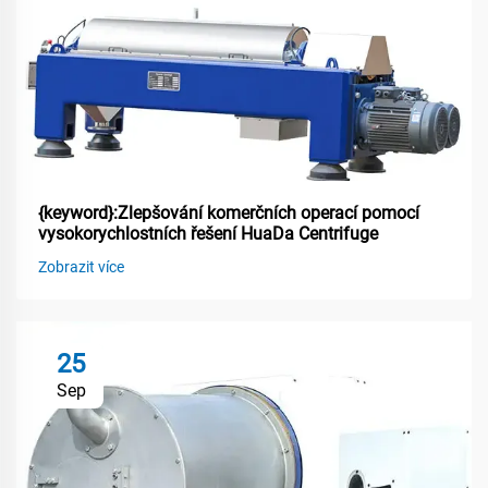
{keyword}:Zlepšování komerčních operací pomocí
vysokorychlostních řešení HuaDa Centrifuge
Zobrazit více
25
Sep