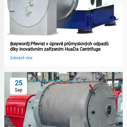
{keyword}:Převrat v úpravě průmyslových odpadů
díky inovativním zařízením HuaDa Centrifuge
Zobrazit více
25
Sep