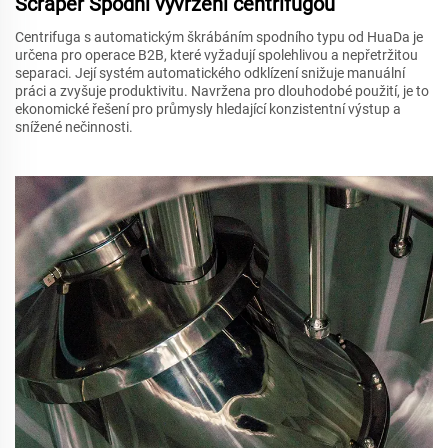
Scraper Spodní vyvržení centrifugou
Centrifuga s automatickým škrábáním spodního typu od HuaDa je
určena pro operace B2B, které vyžadují spolehlivou a nepřetržitou
separaci. Její systém automatického odklízení snižuje manuální
práci a zvyšuje produktivitu. Navržena pro dlouhodobé použití, je to
ekonomické řešení pro průmysly hledající konzistentní výstup a
snížené nečinnosti.