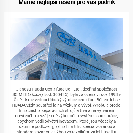
Máme nejlepší řešení pro váš podnik
Jiangsu Huada Centrifuge Co., Ltd., dceřiná společnost
SCIMEE (akciový kód: 300425), byla založena v roce 1993 v
Číně. Jsme vedoucí čínský výrobce centrifug. Během let se
HUADA vždy soustředila na výzkum a vývoj, výrobu a prodej
filtracních a separačních strojů a trvala na vytváření
otevřeného a vzájemně výhodného systému spolupráce,
abychom vedli odvětví inovacemi, které jsou vědecky a
rozumně podloženy, vyhráli na trhu specializovanou a
standardizovanou službou zákazníkům, zajistili kvalitu