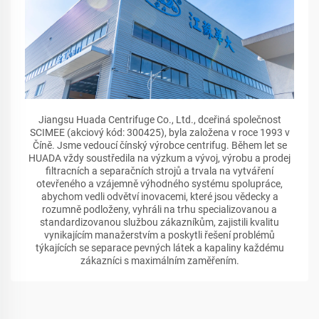
Jiangsu Huada Centrifuge Co., Ltd., dceřiná společnost
SCIMEE (akciový kód: 300425), byla založena v roce 1993 v
Číně. Jsme vedoucí čínský výrobce centrifug. Během let se
HUADA vždy soustředila na výzkum a vývoj, výrobu a prodej
filtracních a separačních strojů a trvala na vytváření
otevřeného a vzájemně výhodného systému spolupráce,
abychom vedli odvětví inovacemi, které jsou vědecky a
rozumně podloženy, vyhráli na trhu specializovanou a
standardizovanou službou zákazníkům, zajistili kvalitu
vynikajícím manažerstvím a poskytli řešení problémů
týkajících se separace pevných látek a kapaliny každému
zákazníci s maximálním zaměřením.