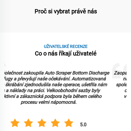
Proč si vybrat právě nás
UŽIVATELSKÉ RECENZE
Co o nás říkají uživatelé
e
Zaopatřili jsme si Vertikální horní výložkové centrifugy pro
naši potravinářskou zpracovací zařízení a fungují
spolehlivě. Design umožňuje snadné vyvrácení a čištění,
což je klíčové pro naši pracovní postup. Cena ve
velkoobchodu byla vynikající, což nám umožnilo
upgradovat naše vybavení. Doporučujeme!
5.0