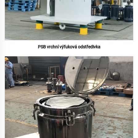
PSB vrchní výfuková odstředivka