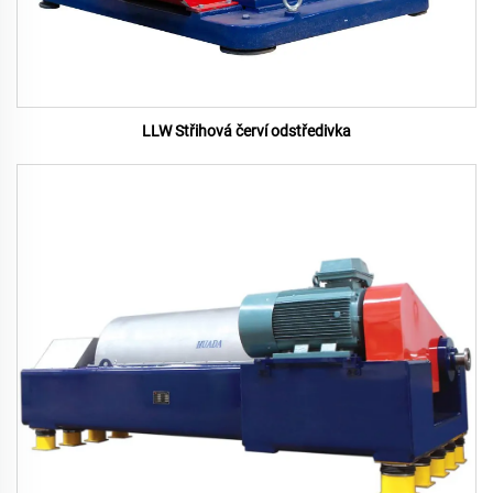
LLW Střihová červí odstředivka