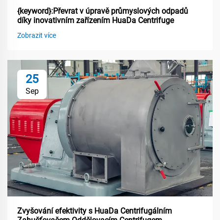
{keyword}:Převrat v úpravě průmyslových odpadů
díky inovativním zařízením HuaDa Centrifuge
Zobrazit více
25
Sep
Zvyšování efektivity s HuaDa Centrifugálním