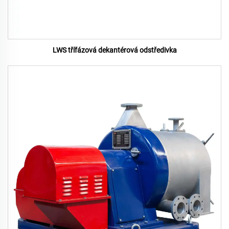
LWS třífázová dekantérová odstředivka