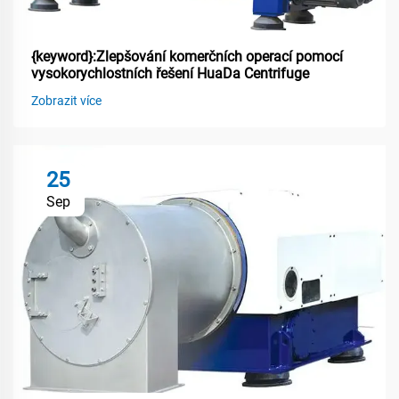
{keyword}:Zlepšování komerčních operací pomocí
vysokorychlostních řešení HuaDa Centrifuge
Zobrazit více
25
Sep