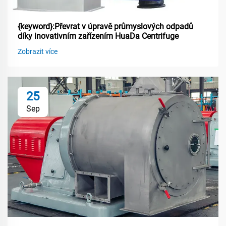
{keyword}:Převrat v úpravě průmyslových odpadů
díky inovativním zařízením HuaDa Centrifuge
Zobrazit více
25
Sep