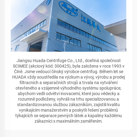
Jiangsu Huada Centrifuge Co., Ltd., dceřiná společnost
SCIMEE (akciový kód: 300425), byla založena v roce 1993 v
Číně. Jsme vedoucí čínský výrobce centrifug. Během let se
HUADA vždy soustředila na výzkum a vývoj, výrobu a prodej
filtracních a separačních strojů a trvala na vytváření
otevřeného a vzájemně výhodného systému spolupráce,
abychom vedli odvětví inovacemi, které jsou vědecky a
rozumně podloženy, vyhráli na trhu specializovanou a
standardizovanou službou zákazníkům, zajistili kvalitu
vynikajícím manažerstvím a poskytli řešení problémů
týkajících se separace pevných látek a kapaliny každému
zákazníci s maximálním zaměřením.