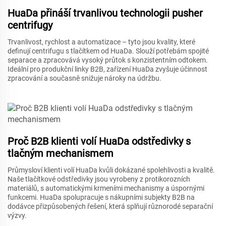
HuaDa přináší trvanlivou technologii pusher
centrifugy
Trvanlivost, rychlost a automatizace – tyto jsou kvality, které
definují centrifugu s tlačítkem od HuaDa. Slouží potřebám spojité
separace a zpracovává vysoký průtok s konzistentním odtokem.
Ideální pro produkční linky B2B, zařízení HuaDa zvyšuje účinnost
zpracování a současně snižuje nároky na údržbu.
Proč B2B klienti volí HuaDa odstředivky s
tlačným mechanismem
Průmysloví klienti volí HuaDa kvůli dokázané spolehlivosti a kvalitě.
Naše tlačítkové odstředivky jsou vyrobeny z protikorozních
materiálů, s automatickými krmeními mechanismy a úspornými
funkcemi. HuaDa spolupracuje s nákupními subjekty B2B na
dodávce přizpůsobených řešení, která splňují různorodé separační
výzvy.