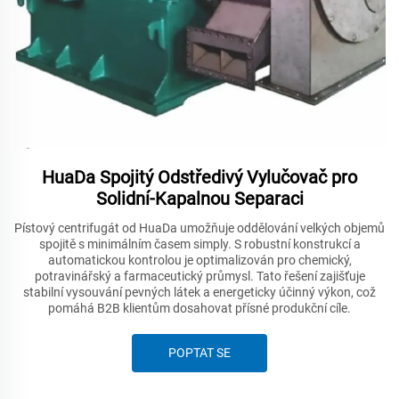
HuaDa Spojitý Odstředivý Vylučovač pro
Solidní-Kapalnou Separaci
Pístový centrifugát od HuaDa umožňuje oddělování velkých objemů
spojitě s minimálním časem simply. S robustní konstrukcí a
automatickou kontrolou je optimalizován pro chemický,
potravinářský a farmaceutický průmysl. Tato řešení zajišťuje
stabilní vysouvání pevných látek a energeticky účinný výkon, což
pomáhá B2B klientům dosahovat přísné produkční cíle.
POPTAT SE