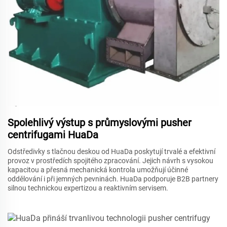
Spolehlivý výstup s průmyslovými pusher
centrifugami HuaDa
Odstředivky s tlačnou deskou od HuaDa poskytují trvalé a efektivní
provoz v prostředích spojitého zpracování. Jejich návrh s vysokou
kapacitou a přesná mechanická kontrola umožňují účinné
oddělování i při jemných pevninách. HuaDa podporuje B2B partnery
silnou technickou expertizou a reaktivním servisem.