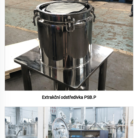
Extrakční odstředivka PSB.P