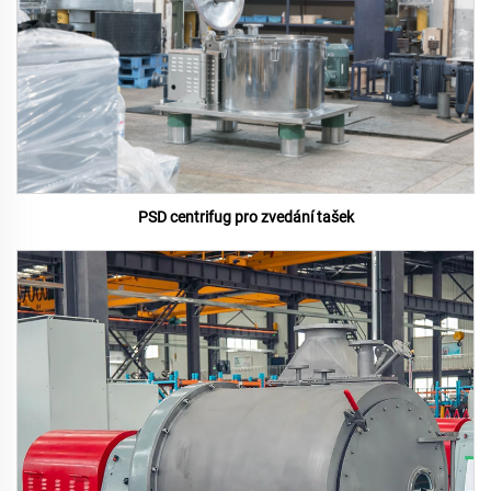
PSD centrifug pro zvedání tašek