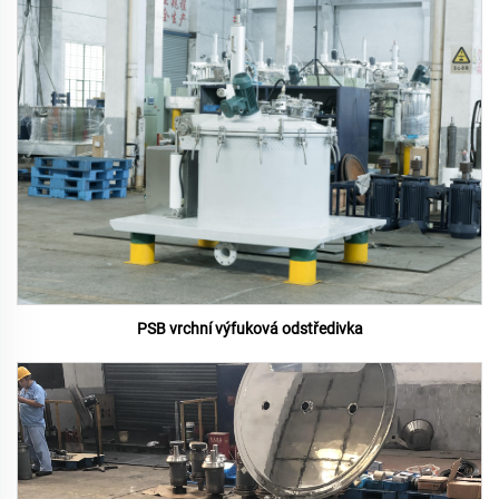
PSB vrchní výfuková odstředivka