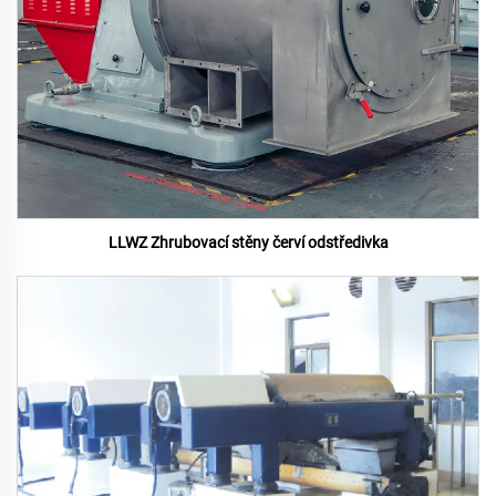
LLWZ Zhrubovací stěny červí odstředivka