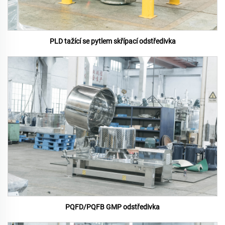
PLD tažící se pytlem skřípací odstředivka
PQFD/PQFB GMP odstředivka