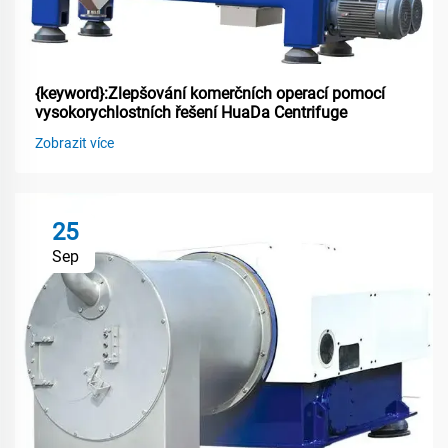
{keyword}:Zlepšování komerčních operací pomocí
vysokorychlostních řešení HuaDa Centrifuge
Zobrazit více
25
Sep