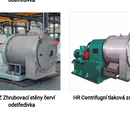
 Zhrubovací stěny červí
HR Centrifugní tlaková z
odstředivka