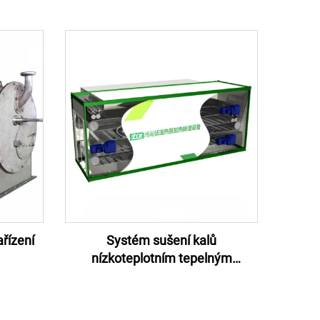
ařízení
Systém sušení kalů
nízkoteplotním tepelným
čerpadlem