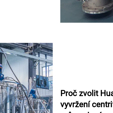
Proč zvolit H
vyvržení centr