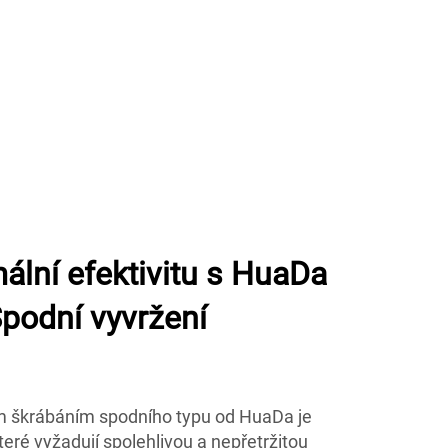
ální efektivitu s HuaDa
podní vyvržení
m škrábáním spodního typu od HuaDa je
eré vyžadují spolehlivou a nepřetržitou