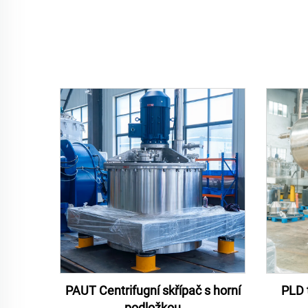
PAUT Centrifugní skřípač s horní
PLD t
podložkou