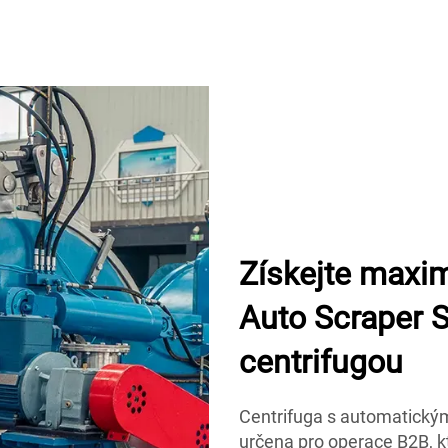
Získejte maxim
Auto Scraper S
centrifugou
Centrifuga s automatický
určena pro operace B2B, kt