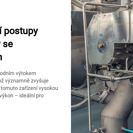
í postupy
 se
m
spodním výtokem
což významně zvyšuje
e tomuto zařízení vysokou
výkon – ideální pro