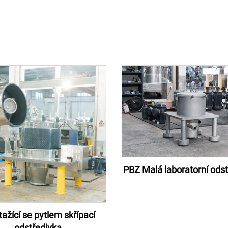
PBZ Malá laboratorní ods
ažící se pytlem skřípací
odstředivka