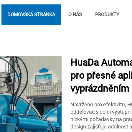
DOMOVSKÁ STRÁNKA
O NÁS
PRODUKTY
HuaDa Automat
pro přesné apl
vyprázdněním
Navrženo pro efektivitu, 
oddělovač s dolní výstupní
nízkými požadavky na prac
design zajišťuje odolnost 