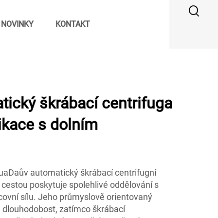
NOVINKY
KONTAKT
ický škrábací centrifuga
ikace s dolním
HuaDaův automatický škrábací centrifugní
 cestou poskytuje spolehlivé oddělování s
ovní sílu. Jeho průmyslově orientovaný
a dlouhodobost, zatímco škrábací