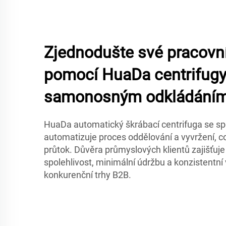
Zjednodušte své pracovn
pomocí HuaDa centrifugy
samonosným odkládání
HuaDa automatický škrábací centrifuga se 
automatizuje proces oddělování a vyvržení, 
průtok. Důvěra průmyslových klientů zajišťuj
spolehlivost, minimální údržbu a konzistentní 
konkurenční trhy B2B.