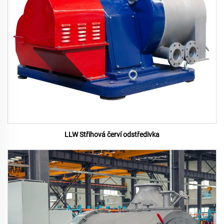
LLW Střihová červí odstředivka