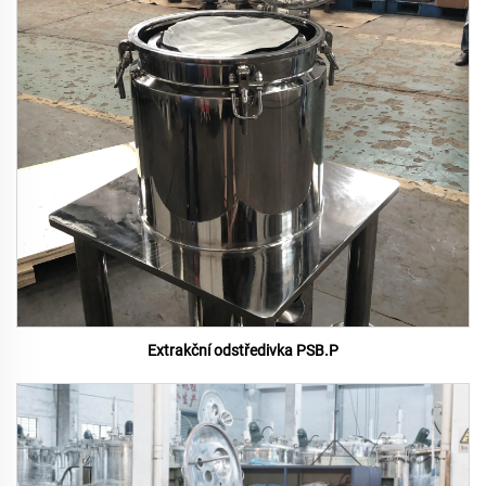
Extrakční odstředivka PSB.P