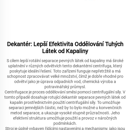
Dekantér: Lepší Efektivita Oddělování Tuhých
Látek od Kapaliny
S cílem lepší rotální separace pevných látek od kapaliny má široké
uplatnění v různých odvětvích tento dekantérní centrifuga, který
poskytuje ideální řešení. Toto zařízení funguje nepřetržitě a má
schopnost zpracovávat velké množství, čímž je dobře vhodné pro
odvětví jako je úprava odpadních vod, chemická výroba a
potravinářský průmysl.
Centrifugace je proces oddělování směsi pomocí centrifugální síly. V
tomto případě dosahuje rotující dekantér separace pevných látek od
kapalin prostřednictvím použití centrifugální síly. To umožňuje
separaci jemnějších částic, než by to bylo možné u konvenčních
metod separace, a ukazuje vysoké stupně průzračnosti. Jeho
efektivní struktura umožňuje použití a provoz v náročných
podmínkách.
Stroj je úplně vybaven řídícími nastaveními a mechanismy, jako jsou