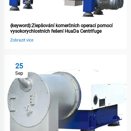
{keyword}:Zlepšování komerčních operací pomocí
vysokorychlostních řešení HuaDa Centrifuge
Zobrazit více
25
Sep