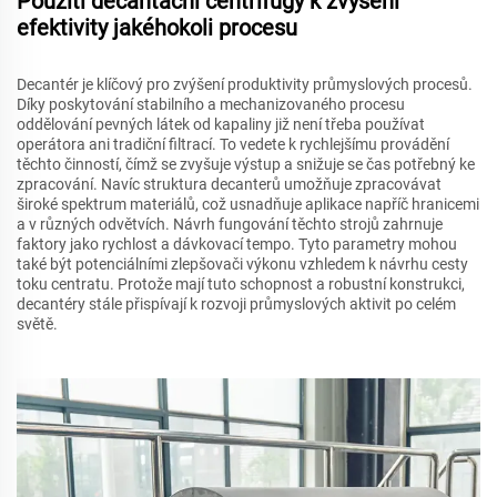
Použití decantační centrifugy k zvýšení
efektivity jakéhokoli procesu
Decantér je klíčový pro zvýšení produktivity průmyslových procesů.
Díky poskytování stabilního a mechanizovaného procesu
oddělování pevných látek od kapaliny již není třeba používat
operátora ani tradiční filtrací. To vedete k rychlejšímu provádění
těchto činností, čímž se zvyšuje výstup a snižuje se čas potřebný ke
zpracování. Navíc struktura decanterů umožňuje zpracovávat
široké spektrum materiálů, což usnadňuje aplikace napříč hranicemi
a v různých odvětvích. Návrh fungování těchto strojů zahrnuje
faktory jako rychlost a dávkovací tempo. Tyto parametry mohou
také být potenciálními zlepšovači výkonu vzhledem k návrhu cesty
toku centratu. Protože mají tuto schopnost a robustní konstrukci,
decantéry stále přispívají k rozvoji průmyslových aktivit po celém
světě.