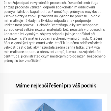
že snižuje odpad ve výrobních procesech. Dekanční centrifuga
snižuje procento vznikání odpadů zdokonalením oddělování
pevných látek od kapalností, což umožňuje průmyslu recyklovat
klíčové složky a znovu je začlenit do výrobního procesu. To dále
minimalizuje náklady na likvidaci odpadů a tak podporuje
udržitelnost provozu. Dekanční centrifuga, díky své schopnosti
zpracovávat velké množství materiálů, běží neustále v procesech s
konstantními vysokými objemy odpadu, jako je například při
zacházení s šťavnatými vodami a chemickými průmysly. Otáčení
částic vysokými rychlostmi vede téměř k úplnému oddělení všech
velikostí částic tak, aby nezůstala žádná cenná látka. Efektivita
minimalizace odpadu a obnovení zdrojů, kterou ukazuje dekační
centrifuga, ji činí strategickým nástrojem pro dosažení bezpečného
průmyslu bez znečištění.
Máme nejlepší řešení pro váš podnik