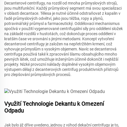
Decanterové centrifugy, na rozdíl od mnoha průmyslových strojů,
jsou multifunkční. Každý průmyslový segment má svou specializaci
v oblasti decantace. Tělesa je nutné účinně odstraňovat z kapalin v
řadě průmyslových odvětví, jako jsou těžba, ropy a plynů,
potravinářský průmysl a farmaceutický. Oddělovací mechanismus
spočívá v použití vygenerované centrifugální síly pro oddělení složek
na základě rozdílů v hustotách, což dokončuje proces oddělení v
kratším čase ve srovnání s jinými metodami. Koncept vytvoření
decanterové centrifugy je založen na nepřetržitém krmení, což
vyhovuje průmyslům s vysokým objemem. Navíc se decanterová
centrifuga používá také k zpracování šlamu obsahujícího mnoho
pevných látek, což umožňuje inženýrům účinně dokončit i nejtěžší
projekty. Nízké provozní náklady doplněné vysokým objemovým
výstupem dělají z decanterových centrifug produktivních přístrojů
pro zlepšování průmyslových procesů.
Využití Technologie Dekantu k Omezení
Odpadu
Jak bylo již dříve uvedeno, jednou z výhod dekační centrifugy je to,