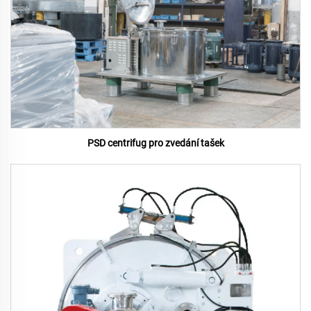
PSD centrifug pro zvedání tašek