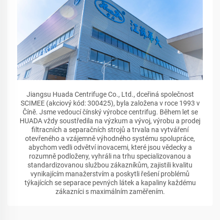
Jiangsu Huada Centrifuge Co., Ltd., dceřiná společnost
SCIMEE (akciový kód: 300425), byla založena v roce 1993 v
Číně. Jsme vedoucí čínský výrobce centrifug. Během let se
HUADA vždy soustředila na výzkum a vývoj, výrobu a prodej
filtracních a separačních strojů a trvala na vytváření
otevřeného a vzájemně výhodného systému spolupráce,
abychom vedli odvětví inovacemi, které jsou vědecky a
rozumně podloženy, vyhráli na trhu specializovanou a
standardizovanou službou zákazníkům, zajistili kvalitu
vynikajícím manažerstvím a poskytli řešení problémů
týkajících se separace pevných látek a kapaliny každému
zákazníci s maximálním zaměřením.