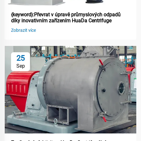
{keyword}:Převrat v úpravě průmyslových odpadů
díky inovativním zařízením HuaDa Centrifuge
Zobrazit více
25
Sep