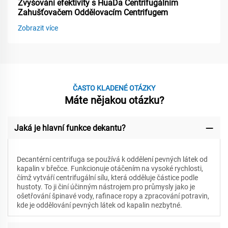
Zvyšování efektivity s HuaDa Centrifugálním
Zahušťovačem Oddělovacím Centrifugem
Zobrazit více
ČASTO KLADENÉ OTÁZKY
Máte nějakou otázku?
Jaká je hlavní funkce dekantu?
Decantérní centrifuga se používá k oddělení pevných látek od
kapalin v břečce. Funkcionuje otáčením na vysoké rychlosti,
čímž vytváří centrifugální sílu, která odděluje částice podle
hustoty. To ji činí účinným nástrojem pro průmysly jako je
ošetřování špinavé vody, rafinace ropy a zpracování potravin,
kde je oddělování pevných látek od kapalin nezbytné.