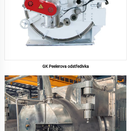
GK Peelerova odstředivka