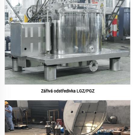
Zářivá odstředivka LGZ/PGZ