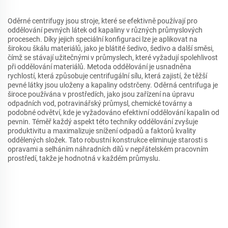
Oděrné centrifugy jsou stroje, které se efektivně používají pro
oddělování pevných látek od kapaliny v různých průmyslových
procesech. Díky jejich speciální konfiguraci lze je aplikovat na
širokou škálu materiálů, jako je blátité šedivo, šedivo a další směsi,
čímž se stávají užitečnými v průmyslech, které vyžadují spolehlivost
při oddělování materiálů. Metoda oddělování je usnadněna
rychlostí, která způsobuje centrifugální sílu, která zajistí, že těžší
pevné látky jsou uloženy a kapaliny odstrčeny. Oděrná centrifuga je
široce používána v prostředích, jako jsou zařízení na úpravu
odpadních vod, potravinářský průmysl, chemické továrny a
podobné odvětví, kde je vyžadováno efektivní oddělování kapalin od
pevnin. Téměř každý aspekt této techniky oddělování zvyšuje
produktivitu a maximalizuje snížení odpadů a faktorů kvality
oddělených složek. Tato robustní konstrukce eliminuje starosti s
opravami a selháním náhradních dílů v nepřátelském pracovním
prostředí, takže je hodnotná v každém průmyslu.