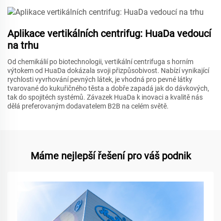
Aplikace vertikálních centrifug: HuaDa vedoucí
na trhu
Od chemikálií po biotechnologii, vertikální centrifuga s horním
výtokem od HuaDa dokázala svoji přizpůsobivost. Nabízí vynikající
rychlosti vyvrhování pevných látek, je vhodná pro pevné látky
tvarované do kukuřičného těsta a dobře zapadá jak do dávkových,
tak do spojitéch systémů. Závazek HuaDa k inovaci a kvalitě nás
dělá preferovaným dodavatelem B2B na celém světě.
Máme nejlepší řešení pro váš podnik