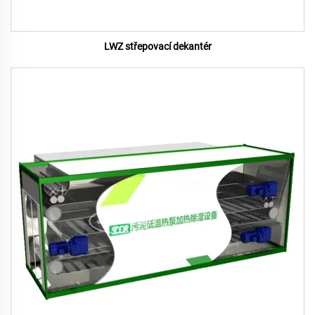
LWZ střepovací dekantér