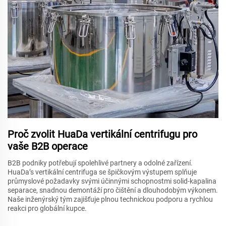
Proč zvolit HuaDa vertikální centrifugu pro
vaše B2B operace
B2B podniky potřebují spolehlivé partnery a odolné zařízení.
HuaDa’s vertikální centrifuga se špičkovým výstupem splňuje
průmyslové požadavky svými účinnými schopnostmi solid-kapalina
separace, snadnou demontáží pro čištění a dlouhodobým výkonem.
Naše inženýrský tým zajišťuje plnou technickou podporu a rychlou
reakci pro globální kupce.