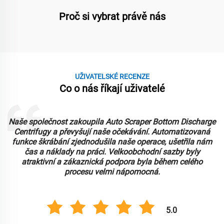
Proč si vybrat právě nás
UŽIVATELSKÉ RECENZE
Co o nás říkají uživatelé
e
Zaopatřili jsme si Vertikální horní výložkové centrifugy pro
naši potravinářskou zpracovací zařízení a fungují
spolehlivě. Design umožňuje snadné vyvrácení a čištění,
což je klíčové pro naši pracovní postup. Cena ve
velkoobchodu byla vynikající, což nám umožnilo
upgradovat naše vybavení. Doporučujeme!
5.0