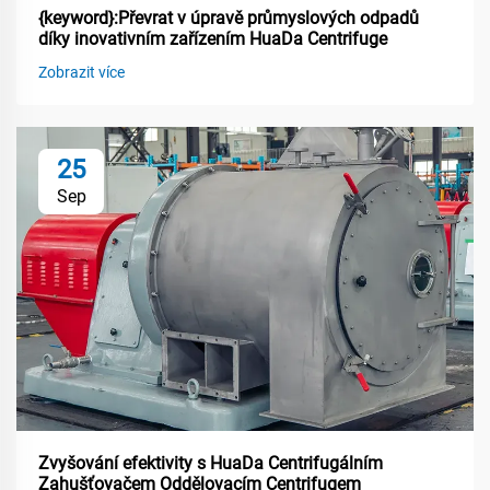
{keyword}:Převrat v úpravě průmyslových odpadů
díky inovativním zařízením HuaDa Centrifuge
Zobrazit více
25
Sep
Zvyšování efektivity s HuaDa Centrifugálním
Zahušťovačem Oddělovacím Centrifugem