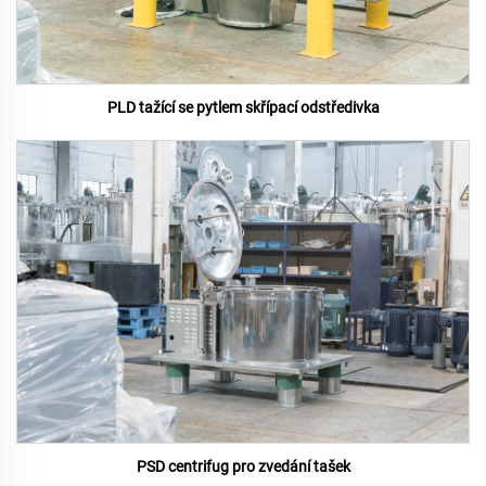
PLD tažící se pytlem skřípací odstředivka
PSD centrifug pro zvedání tašek