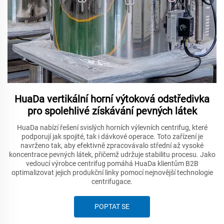
HuaDa vertikální horní výtoková odstředivka
pro spolehlivé získávání pevných látek
HuaDa nabízí řešení svislých horních výlevních centrifug, které
podporují jak spojité, tak i dávkové operace. Toto zařízení je
navrženo tak, aby efektivně zpracovávalo střední až vysoké
koncentrace pevných látek, přičemž udržuje stabilitu procesu. Jako
vedoucí výrobce centrifug pomáhá HuaDa klientům B2B
optimalizovat jejich produkční linky pomocí nejnovější technologie
centrifugace.
POPTAT SE