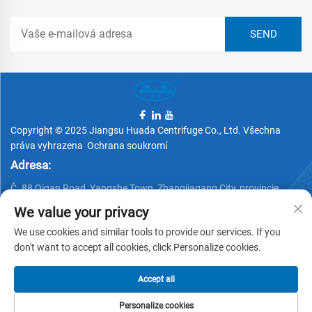
Copyright © 2025 Jiangsu Huada Centrifuge Co., Ltd. Všechna
práva vyhrazena
Ochrana soukromí
Adresa:
Č. 88 Qigan Road, Yangshe Town, Zhangjiagang City, provincie
Jiangsu, Čína
We value your privacy
Telefon:
We use cookies and similar tools to provide our services. If you
+86 15162337620
don't want to accept all cookies, click Personalize cookies.
E-mail:
Accept all
[email protected]
Personalize cookies