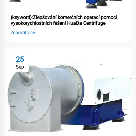
{keyword}:Zlepšování komerčních operací pomocí
vysokorychlostních řešení HuaDa Centrifuge
Zobrazit více
25
Sep