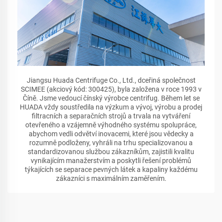
Jiangsu Huada Centrifuge Co., Ltd., dceřiná společnost
SCIMEE (akciový kód: 300425), byla založena v roce 1993 v
Číně. Jsme vedoucí čínský výrobce centrifug. Během let se
HUADA vždy soustředila na výzkum a vývoj, výrobu a prodej
filtracních a separačních strojů a trvala na vytváření
otevřeného a vzájemně výhodného systému spolupráce,
abychom vedli odvětví inovacemi, které jsou vědecky a
rozumně podloženy, vyhráli na trhu specializovanou a
standardizovanou službou zákazníkům, zajistili kvalitu
vynikajícím manažerstvím a poskytli řešení problémů
týkajících se separace pevných látek a kapaliny každému
zákazníci s maximálním zaměřením.