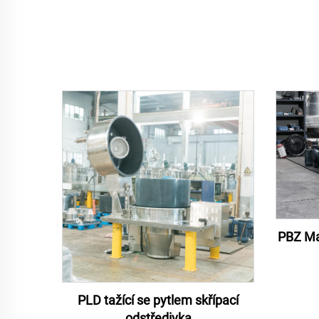
PBZ Mal
PLD tažící se pytlem skřípací
odstředivka