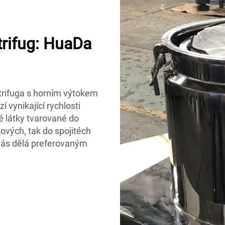
trifug: HuaDa
ntrifuga s horním výtokem
 vynikající rychlosti
é látky tvarované do
ových, tak do spojitéch
nás dělá preferovaným