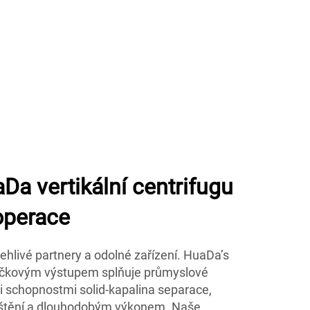
aDa vertikální centrifugu
operace
ehlivé partnery a odolné zařízení. HuaDa’s
špičkovým výstupem splňuje průmyslové
 schopnostmi solid-kapalina separace,
ištění a dlouhodobým výkonem. Naše