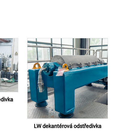
divka
LW dekantérová odstředivka