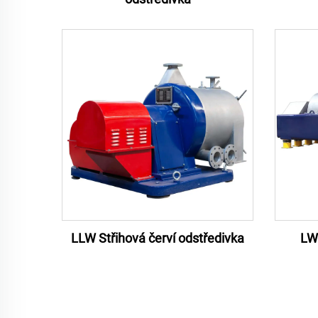
LLW Střihová červí odstředivka
LW