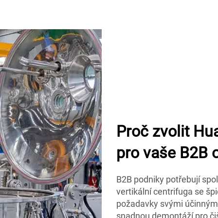
Proč zvolit Hu
pro vaše B2B 
B2B podniky potřebují spol
vertikální centrifuga se 
požadavky svými účinnými
snadnou demontáží pro č