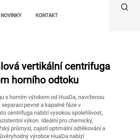
NOVINKY
KONTAKT
vá vertikální centrifuga
m horního odtoku
fugu s horním výtokem od HuaDa, navrženou
u separaci pevné a kapalné fáze v
o centrifuga nabízí vysokou spolehlivost,
zistentní výkon. Ideální pro chemický,
ský průmysl, zajistí optimální odtěkování a
důvěryhodný výrobce HuaDa nabízí