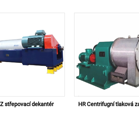
Z střepovací dekantér
HR Centrifugní tlaková z