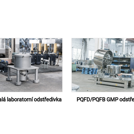
á laboratorní odstředivka
PQFD/PQFB GMP odstře