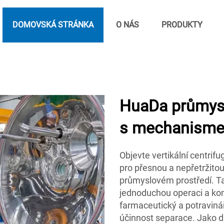
DOMOVSKÁ STRÁNKA
O NÁS
PRODUKTY
HuaDa průmyslo
s mechanisme
Objevte vertikální centri
pro přesnou a nepřetržito
průmyslovém prostředí. Tat
jednoduchou operaci a kon
farmaceutický a potravinář
účinnost separace. Jako 