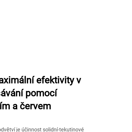
imální efektivity v
sávání pomocí
tím a červem
větví je účinnost solidní-tekutinové