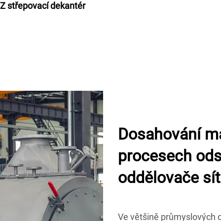
Z střepovací dekantér
Dosahování max
procesech od
oddělovače sí
Ve většině průmyslových od