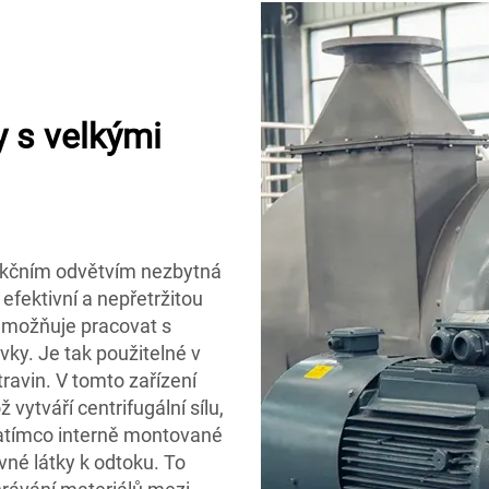
y s velkými
ukčním odvětvím nezbytná
efektivní a nepřetržitou
 umožňuje pracovat s
ky. Je tak použitelné v
avin. V tomto zařízení
 vytváří centrifugální sílu,
zatímco interně montované
né látky k odtoku. To