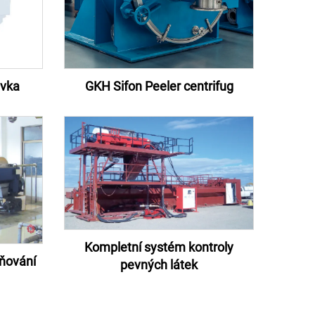
GKH Sifon Peeler centrifug
ivka
Kompletní systém kontroly
ňování
pevných látek