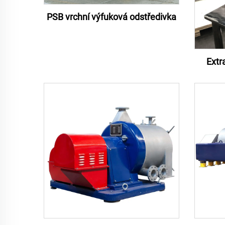
PSB vrchní výfuková odstředivka
Extr