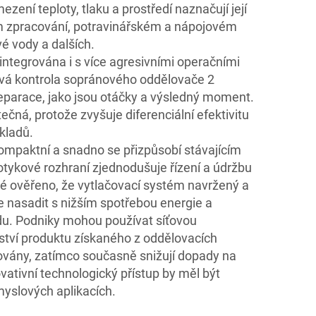
ezení teploty, tlaku a prostředí naznačují její
ém zpracování, potravinářském a nápojovém
é vody a dalších.
 integrována i s více agresivními operačními
ová kontrola sopránového oddělovače 2
eparace, jako jsou otáčky a výsledný moment.
tečná, protože zvyšuje diferenciální efektivitu
kladů.
kompaktní a snadno se přizpůsobí stávajícím
ykové rozhraní zjednodušuje řízení a údržbu
é ověřeno, že vytlačovací systém navržený a
ze nasadit s nižším spotřebou energie a
. Podniky mohou používat síťovou
ství produktu získaného z oddělovacích
ovány, zatímco současně snižují dopady na
ovativní technologický přístup by měl být
yslových aplikacích.