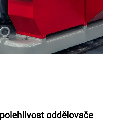
spolehlivost oddělovače
m