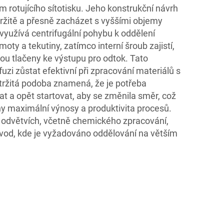
 rotujícího sítotisku. Jeho konstrukční návrh
žitě a přesně zacházet s vyššími objemy
k využívá centrifugální pohybu k oddělení
oty a tekutiny, zatímco interní šroub zajistí,
ou tlačeny ke výstupu pro odtok. Tato
i zůstat efektivní při zpracování materiálů s
tržitá podoba znamená, že je potřeba
t a opět startovat, aby se změnila směr, což
y maximální výnosy a produktivita procesů.
 odvětvích, včetně chemického zpracování,
vod, kde je vyžadováno oddělování na větším