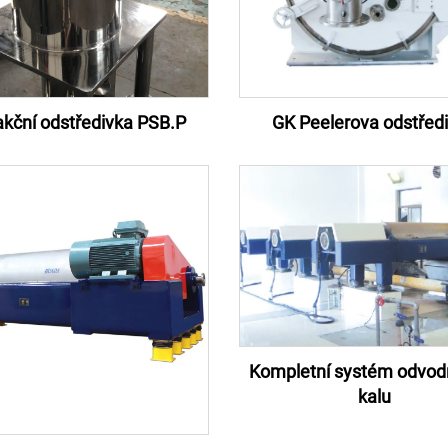
akční odstředivka PSB.P
GK Peelerova odstřed
Kompletní systém odvod
kalu