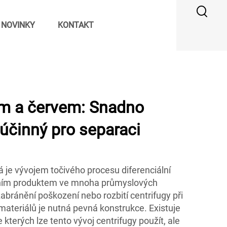
NOVINKY
KONTAKT
ím a červem: Snadno
 účinný pro separaci
rá je vývojem točivého procesu diferenciální
ivním produktem ve mnoha průmyslových
bránění poškození nebo rozbití centrifugy při
materiálů je nutná pevná konstrukce. Existuje
kterých lze tento vývoj centrifugy použít, ale