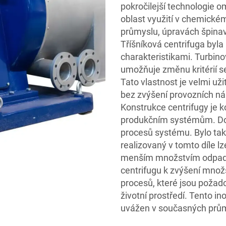
pokročilejší technologie om
oblast využití v chemick
průmyslu, úpravách špinav
Tříšníková centrifuga byla
charakteristikami. Turbin
umožňuje změnu kritérií s
Tato vlastnost je velmi uži
bez zvýšení provozních ná
Konstrukce centrifugy je 
produkčním systémům. Dot
procesů systému. Bylo tak
realizovaný v tomto díle l
menším množstvím odpadu
centrifugu k zvýšení množ
procesů, které jsou požad
životní prostředí. Tento in
uvážen v současných prům