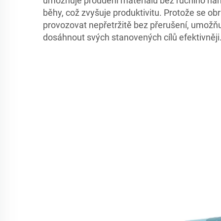
umožňuje proudění materiálů bez ručního nah
běhy, což zvyšuje produktivitu. Protože se ob
provozovat nepřetržitě bez přerušení, umož
dosáhnout svých stanovených cílů efektivněji