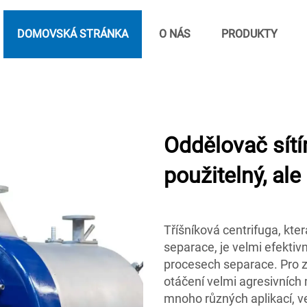
DOMOVSKÁ STRÁNKA
O NÁS
PRODUKTY
Oddělovač sít
použitelný, ale
Tříšníková centrifuga, kte
separace, je velmi efekt
procesech separace. Pro za
otáčení velmi agresivních 
mnoho různých aplikací, ve 