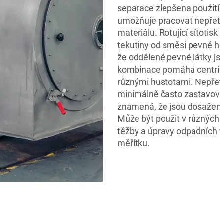
separace zlepšena použitím
umožňuje pracovat nepřetr
materiálu. Rotující sítotis
tekutiny od směsi pevné hm
že oddělené pevné látky js
kombinace pomáhá centrifuz
různými hustotami. Nepře
minimálně často zastavova
znamená, že jsou dosažen
Může být použit v různých
těžby a úpravy odpadních 
měřítku.