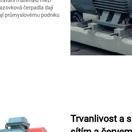
rávání materiálů mezi
razovková čerpadla dají
ňují průmyslovému podniku
.
Trvanlivost a 
sítím a červe