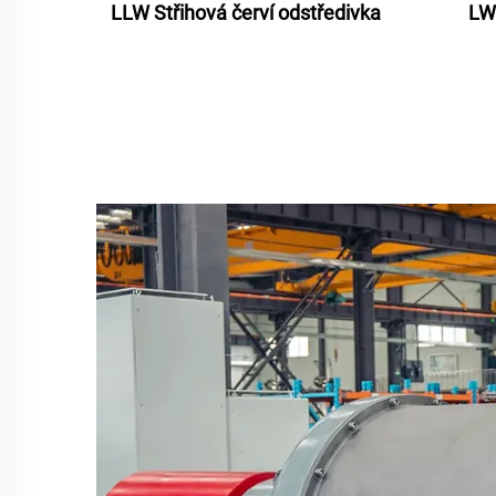
LLW Střihová červí odstředivka
LW