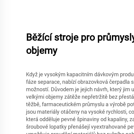
Běžící stroje pro průmysl
objemy
Když je vysokým kapacitním dávkovým prod
fáze separace, nabízí obrazovková čerpadla s 
možností. Důvodem je jejich návrh, který jim
velkými objemy zátěže nepřetržitě bez přestáv
těžbě, farmaceutickém průmyslu a výrobě potr
jsou materiály otáčeny na vysoké rychlosti, což
která odděluje pevné špinaviny od kapaliny, 
šroubové lopatky přenášejí vyextrahované pev