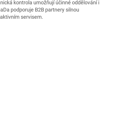
ická kontrola umožňují účinné oddělování i
aDa podporuje B2B partnery silnou
eaktivním servisem.