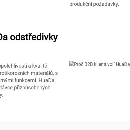
produkční požadavky.
Da odstředivky
olehlivosti a kvalitě.
rotikorozních materiálů, s
rnými funkcemi. HuaDa
odávce přizpůsobených
y.