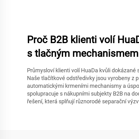
Proč B2B klienti volí Hua
s tlačným mechanismem
Průmysloví klienti volí HuaDa kvůli dokázané sp
Naše tlačítkové odstředivky jsou vyrobeny z p
automatickými krmeními mechanismy a úspo
spolupracuje s nákupními subjekty B2B na d
řešení, která splňují různorodé separační výzv