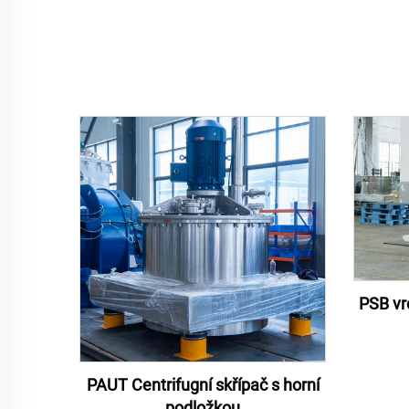
PSB vr
PAUT Centrifugní skřípač s horní
podložkou