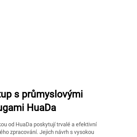
stup s průmyslovými
fugami HuaDa
ou od HuaDa poskytují trvalé a efektivní
tého zpracování. Jejich návrh s vysokou