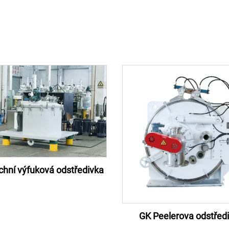
chní výfuková odstředivka
GK Peelerova odstřed