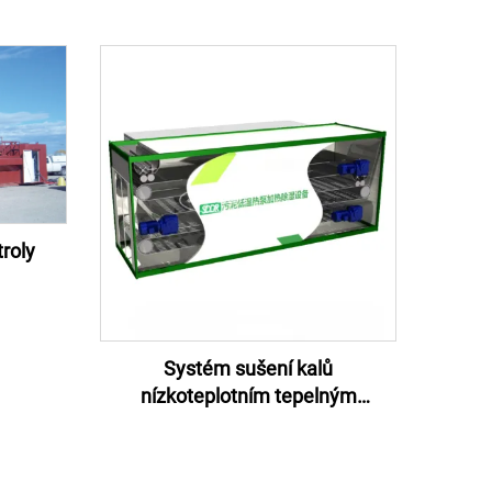
roly
Systém sušení kalů
nízkoteplotním tepelným
čerpadlem