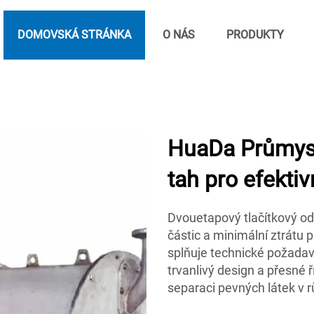
DOMOVSKÁ STRÁNKA
O NÁS
PRODUKTY
HuaDa Průmysl
tah pro efekti
Dvouetapový tlačítkový od
částic a minimální ztrátu 
splňuje technické požadav
trvanlivý design a přesné 
separaci pevných látek v 