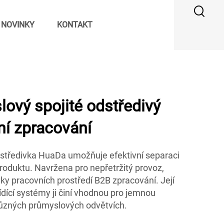
NOVINKY
KONTAKT
ový spojité odstředivý
vní zpracování
středivka HuaDa umožňuje efektivní separaci
produktu. Navržena pro nepřetržitý provoz,
ky pracovních prostředí B2B zpracování. Její
řídící systémy ji činí vhodnou pro jemnou
různých průmyslových odvětvích.