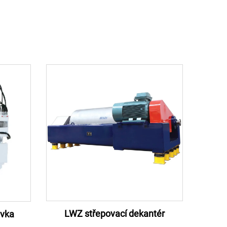
LWZ střepovací dekantér
ivka