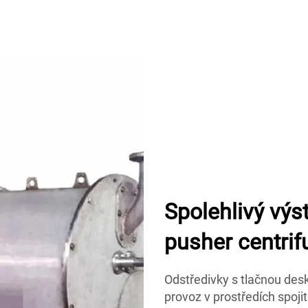
Spolehlivý vý
pusher centri
Odstředivky s tlačnou desk
provoz v prostředích spoji