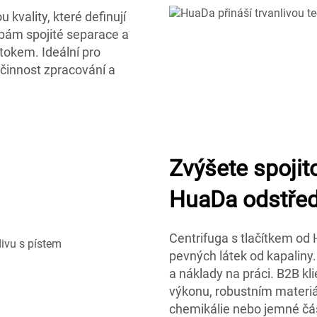
 kvality, které definují
ebám spojité separace a
tokem. Ideální pro
účinnost zpracování a
Zvýšete spoji
HuaDa odstřed
Centrifuga s tlačítkem od
pevných látek od kapaliny
a náklady na práci. B2B kl
výkonu, robustním materi
chemikálie nebo jemné část