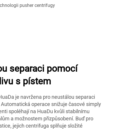
tou separaci pomocí
ivu s pístem
 HuaDa je navržena pro neustálou separaci
. Automatická operace snižuje časové simply
ienti spoléhají na HuaDu kvůli stabilnímu
álům a možnostem přizpůsobení. Buď pro
ice, jejich centrifuga splňuje složité