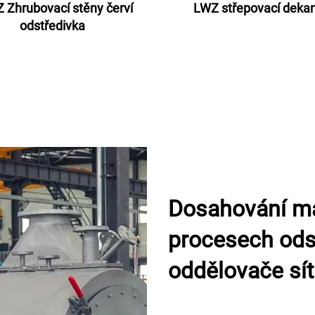
 Zhrubovací stěny červí
LWZ střepovací dekan
odstředivka
Dosahování max
procesech od
oddělovače sí