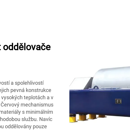
st oddělovače
ostí a spolehlivostí
ejich pevná konstrukce
 vysokých teplotách a v
. Červový mechanismus
l materiály s minimálním
uhodobou službu. Navíc
jsou oddělovány pouze