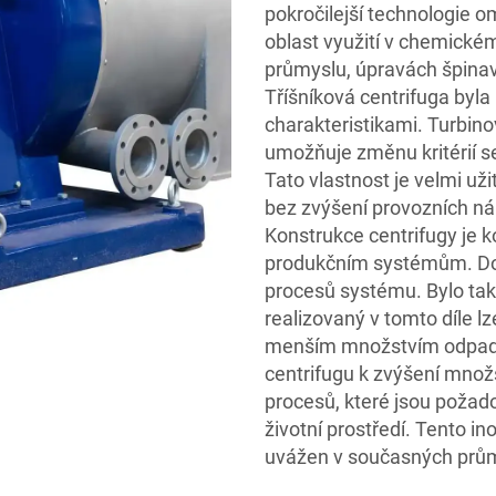
pokročilejší technologie om
oblast využití v chemick
průmyslu, úpravách špinav
Tříšníková centrifuga byla
charakteristikami. Turbin
umožňuje změnu kritérií s
Tato vlastnost je velmi uži
bez zvýšení provozních ná
Konstrukce centrifugy je 
produkčním systémům. Dot
procesů systému. Bylo tak
realizovaný v tomto díle l
menším množstvím odpadu
centrifugu k zvýšení množ
procesů, které jsou požad
životní prostředí. Tento in
uvážen v současných prům