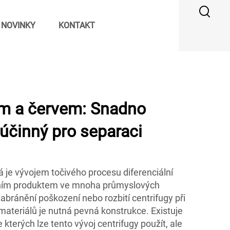
NOVINKY
KONTAKT
ím a červem: Snadno
 účinný pro separaci
rá je vývojem točivého procesu diferenciální
ivním produktem ve mnoha průmyslových
bránění poškození nebo rozbití centrifugy při
materiálů je nutná pevná konstrukce. Existuje
kterých lze tento vývoj centrifugy použít, ale