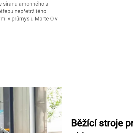
ce síranu amonného a
otřebu nepřetržitého
ymi v průmyslu Marte O v
Běžící stroje 