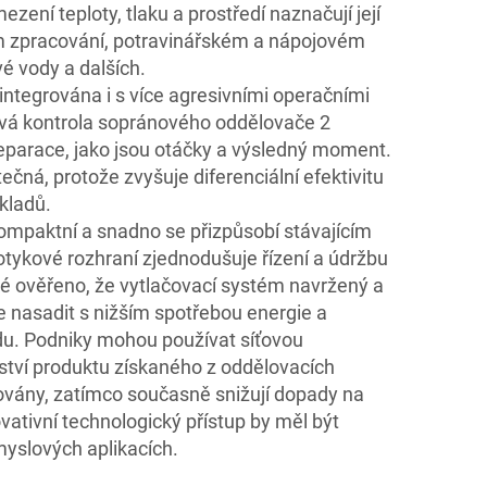
ezení teploty, tlaku a prostředí naznačují její
ém zpracování, potravinářském a nápojovém
é vody a dalších.
 integrována i s více agresivními operačními
ová kontrola sopránového oddělovače 2
eparace, jako jsou otáčky a výsledný moment.
tečná, protože zvyšuje diferenciální efektivitu
kladů.
kompaktní a snadno se přizpůsobí stávajícím
ykové rozhraní zjednodušuje řízení a údržbu
é ověřeno, že vytlačovací systém navržený a
ze nasadit s nižším spotřebou energie a
. Podniky mohou používat síťovou
ství produktu získaného z oddělovacích
ovány, zatímco současně snižují dopady na
ovativní technologický přístup by měl být
yslových aplikacích.