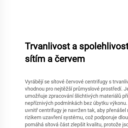
Trvanlivost a spolehlivo
sítím a červem
Vyrábějí se sítové červové centrifugy s trvanliv
vhodnou pro nejtěžší průmyslové prostředí. J
umožňuje zpracování šlichtivých materiálů při
nepříznivých podmínkách bez úbytku výkonu
uvnitř centrifugy je navržen tak, aby přenáše
rizikem uzavření systému, což podporuje dlo
pomáhá sítová část zlepšit kvalitu, protože 