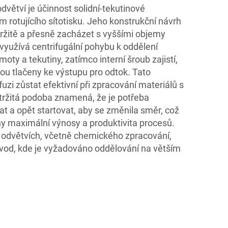
větví je účinnost solidní-tekutinové
 rotujícího sítotisku. Jeho konstrukční návrh
žitě a přesně zacházet s vyššími objemy
k využívá centrifugální pohybu k oddělení
oty a tekutiny, zatímco interní šroub zajistí,
ou tlačeny ke výstupu pro odtok. Tato
i zůstat efektivní při zpracování materiálů s
tržitá podoba znamená, že je potřeba
t a opět startovat, aby se změnila směr, což
y maximální výnosy a produktivita procesů.
 odvětvích, včetně chemického zpracování,
vod, kde je vyžadováno oddělování na větším