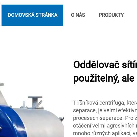
DOMOVSKÁ STRÁNKA
O NÁS
PRODUKTY
Oddělovač sít
použitelný, ale
Tříšníková centrifuga, kte
separace, je velmi efekt
procesech separace. Pro za
otáčení velmi agresivních 
mnoho různých aplikací, ve 