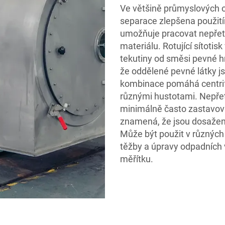
Ve většině průmyslových od
separace zlepšena použitím
umožňuje pracovat nepřetr
materiálu. Rotující sítotis
tekutiny od směsi pevné hm
že oddělené pevné látky js
kombinace pomáhá centrifuz
různými hustotami. Nepře
minimálně často zastavova
znamená, že jsou dosažen
Může být použit v různých
těžby a úpravy odpadních 
měřítku.