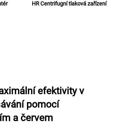
tér
HR Centrifugní tlaková zařízení
imální efektivity v
sávání pomocí
tím a červem