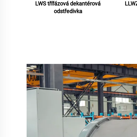
LWS třífázová dekantérová
LLWZ
odstředivka