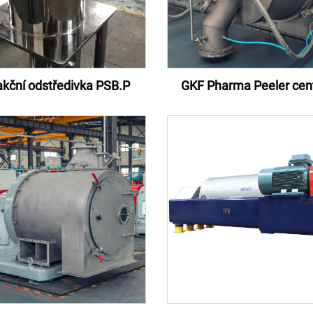
akční odstředivka PSB.P
GKF Pharma Peeler cent