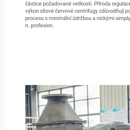
částice požadované velikosti. Příroda regula
výkon sítové červové centrifugy zdůvodňují p
procesu s minimální údržbou a nízkými simpl
n. profesion.