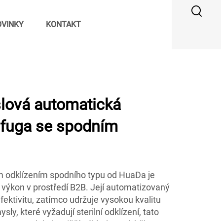
VINKY
KONTAKT
lová automatická
rifuga se spodním
m odklízením spodního typu od HuaDa je
 výkon v prostředí B2B. Její automatizovaný
ektivitu, zatímco udržuje vysokou kvalitu
sly, které vyžadují sterilní odklízení, tato