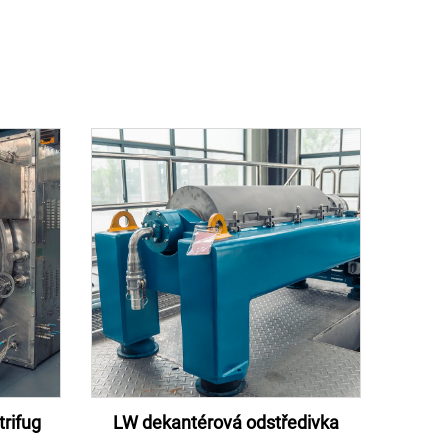
rifug
LW dekantérová odstředivka