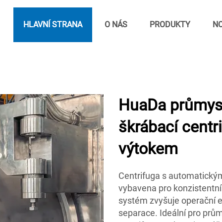
HLAVNÍ STRANA
O NÁS
PRODUKTY
NO
HuaDa průmys
škrábací cent
výtokem
Centrifuga s automatický
vybavena pro konzistentní
systém zvyšuje operační ef
separace. Ideální pro průmy