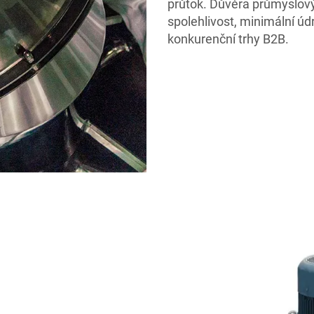
průtok. Důvěra průmyslový
spolehlivost, minimální úd
konkurenční trhy B2B.