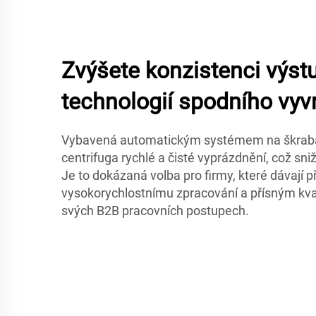
Zvýšete konzistenci výst
technologií spodního vy
Vybavená automatickým systémem na škrab
centrifuga rychlé a čisté vyprázdnění, což sni
Je to dokázaná volba pro firmy, které dávají 
vysokorychlostnímu zpracování a přísným kv
svých B2B pracovních postupech.