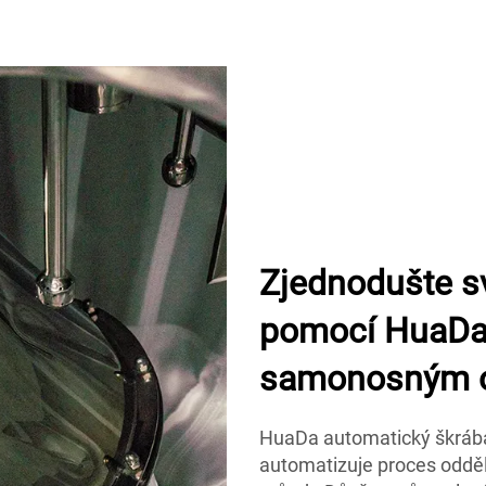
Zjednodušte s
pomocí HuaDa 
samonosným 
HuaDa automatický škrába
automatizuje proces odděl