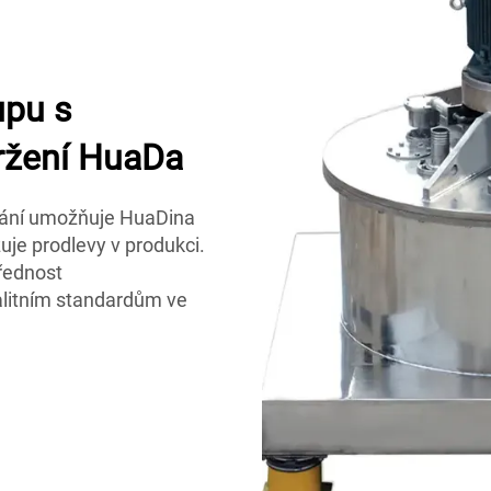
upu s
vržení HuaDa
ání umožňuje HuaDina
žuje prodlevy v produkci.
přednost
alitním standardům ve