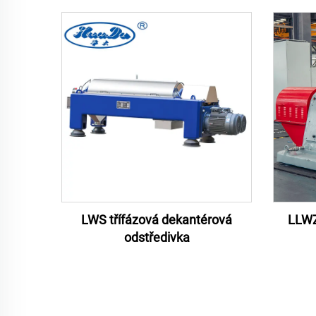
LWS třífázová dekantérová
LLWZ
odstředivka