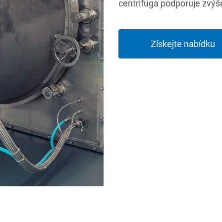
centrifuga podporuje zvýš
Získejte nabídku