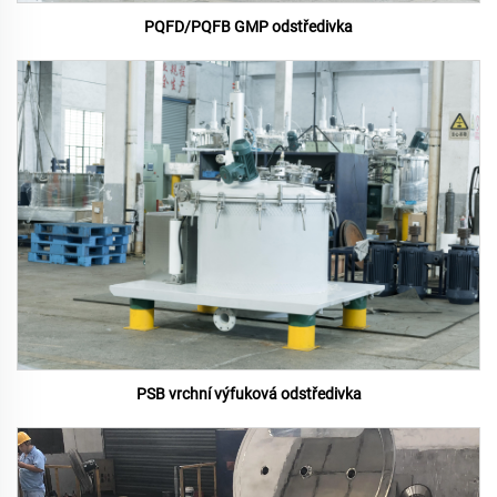
PQFD/PQFB GMP odstředivka
PSB vrchní výfuková odstředivka