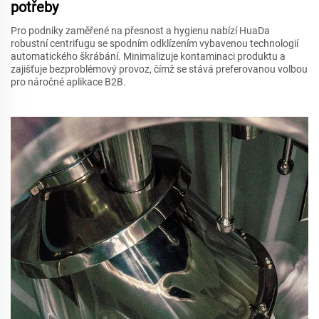
potřeby
Pro podniky zaměřené na přesnost a hygienu nabízí HuaDa
robustní centrifugu se spodním odklízením vybavenou technologií
automatického škrábání. Minimalizuje kontaminaci produktu a
zajišťuje bezproblémový provoz, čímž se stává preferovanou volbou
pro náročné aplikace B2B.