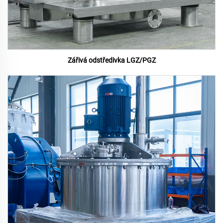
Zářivá odstředivka LGZ/PGZ