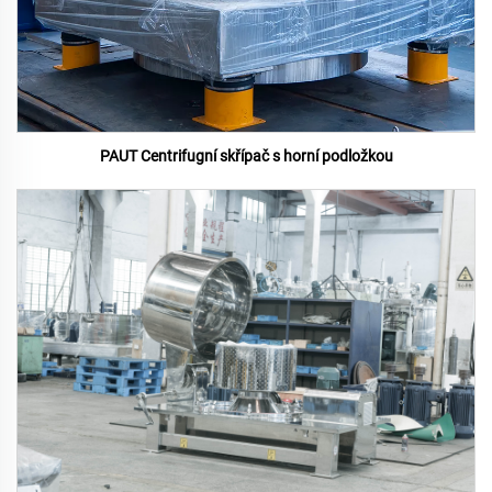
PAUT Centrifugní skřípač s horní podložkou