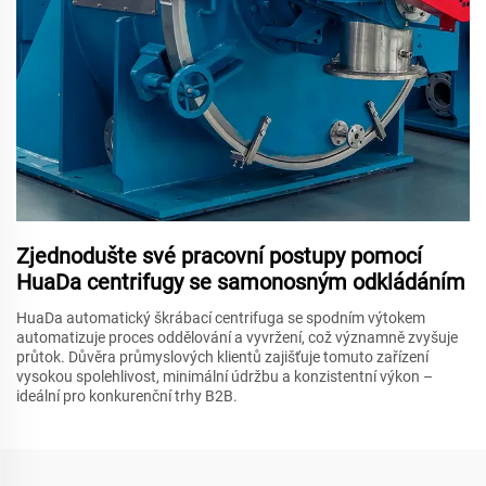
Zjednodušte své pracovní postupy pomocí
HuaDa centrifugy se samonosným odkládáním
HuaDa automatický škrábací centrifuga se spodním výtokem
automatizuje proces oddělování a vyvržení, což významně zvyšuje
průtok. Důvěra průmyslových klientů zajišťuje tomuto zařízení
vysokou spolehlivost, minimální údržbu a konzistentní výkon –
ideální pro konkurenční trhy B2B.