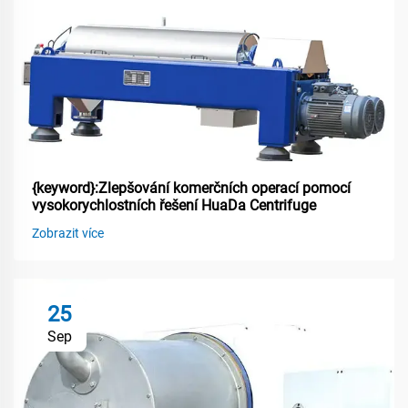
{keyword}:Zlepšování komerčních operací pomocí
vysokorychlostních řešení HuaDa Centrifuge
Zobrazit více
25
Sep