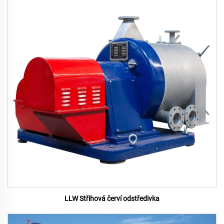
LLW Střihová červí odstředivka