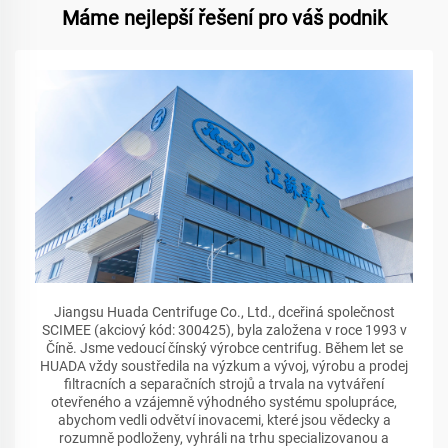
Máme nejlepší řešení pro váš podnik
Jiangsu Huada Centrifuge Co., Ltd., dceřiná společnost
SCIMEE (akciový kód: 300425), byla založena v roce 1993 v
Číně. Jsme vedoucí čínský výrobce centrifug. Během let se
HUADA vždy soustředila na výzkum a vývoj, výrobu a prodej
filtracních a separačních strojů a trvala na vytváření
otevřeného a vzájemně výhodného systému spolupráce,
abychom vedli odvětví inovacemi, které jsou vědecky a
rozumně podloženy, vyhráli na trhu specializovanou a