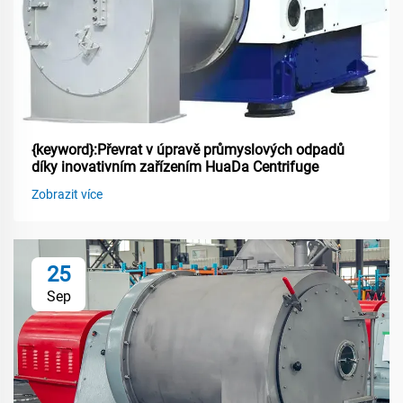
{keyword}:Převrat v úpravě průmyslových odpadů
díky inovativním zařízením HuaDa Centrifuge
Zobrazit více
25
Sep