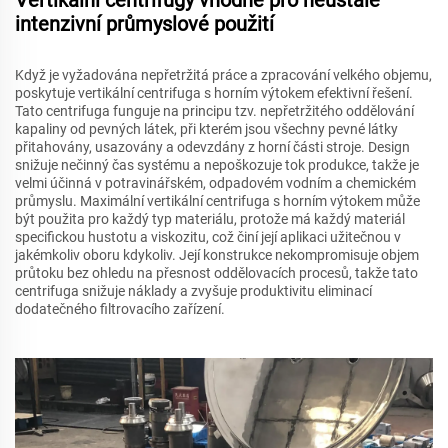
Vertikální centrifugy vhodné pro neustálé
intenzivní průmyslové použití
Když je vyžadována nepřetržitá práce a zpracování velkého objemu,
poskytuje vertikální centrifuga s horním výtokem efektivní řešení.
Tato centrifuga funguje na principu tzv. nepřetržitého oddělování
kapaliny od pevných látek, při kterém jsou všechny pevné látky
přitahovány, usazovány a odevzdány z horní části stroje. Design
snižuje nečinný čas systému a nepoškozuje tok produkce, takže je
velmi účinná v potravinářském, odpadovém vodním a chemickém
průmyslu. Maximální vertikální centrifuga s horním výtokem může
být použita pro každý typ materiálu, protože má každý materiál
specifickou hustotu a viskozitu, což činí její aplikaci užitečnou v
jakémkoliv oboru kdykoliv. Její konstrukce nekompromisuje objem
průtoku bez ohledu na přesnost oddělovacích procesů, takže tato
centrifuga snižuje náklady a zvyšuje produktivitu eliminací
dodatečného filtrovacího zařízení.