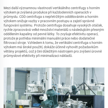
Mezi další významnou vlastností vertikálního centrifugy s horním
výtokem je zvýšená produkce při každodenních operacích v
průmyslu. CDD centrifuga s nepřetržitým oddělováním a horním
výtokem snižuje vazby v pracovním postupu a zajistí správné
fungování systému. Protože centrifuga dosahuje vysokých otáček,
rychle zpracovává velké množství materiálů s následujícím přesným
oddělením kapaliny od pevné látky. To zvyšuje efektivitu operací,
protože je potřeba minimální manuální práce nebo dodatečné
filtrovací stroje. Vzhledem k tomu, že vertikální centrifuga s horním
výtokem má široké použití, dokáže účinně vyhovět požadavkům
většiny projektů, což ji činí důležitým nástrojem pro zvýšení úrovně
průmyslové efektivity při minimalizaci nákladů.