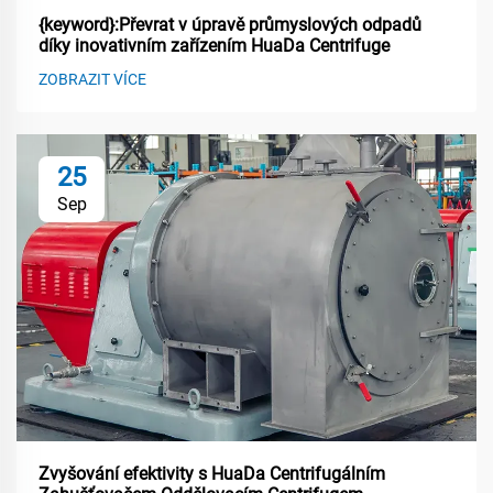
{keyword}:Převrat v úpravě průmyslových odpadů
díky inovativním zařízením HuaDa Centrifuge
ZOBRAZIT VÍCE
25
Sep
Zvyšování efektivity s HuaDa Centrifugálním