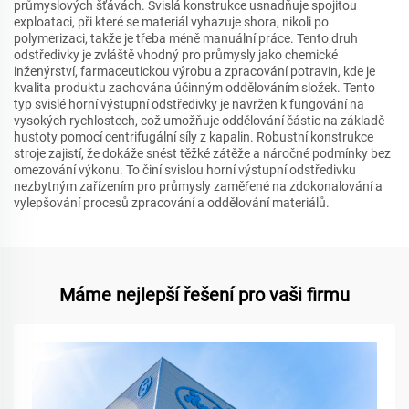
průmyslových šťávách. Svislá konstrukce usnadňuje spojitou
exploataci, při které se materiál vyhazuje shora, nikoli po
polymerizaci, takže je třeba méně manuální práce. Tento druh
odstředivky je zvláště vhodný pro průmysly jako chemické
inženýrství, farmaceutickou výrobu a zpracování potravin, kde je
kvalita produktu zachována účinným oddělováním složek. Tento
typ svislé horní výstupní odstředivky je navržen k fungování na
vysokých rychlostech, což umožňuje oddělování částic na základě
hustoty pomocí centrifugální síly z kapalin. Robustní konstrukce
stroje zajistí, že dokáže snést těžké zátěže a náročné podmínky bez
omezování výkonu. To činí svislou horní výstupní odstředivku
nezbytným zařízením pro průmysly zaměřené na zdokonalování a
vylepšování procesů zpracování a oddělování materiálů.
Máme nejlepší řešení pro vaši firmu