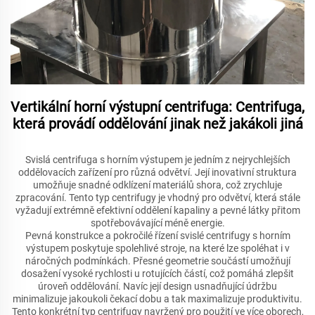
Vertikální horní výstupní centrifuga: Centrifuga,
která provádí oddělování jinak než jakákoli jiná
Svislá centrifuga s horním výstupem je jedním z nejrychlejších
oddělovacích zařízení pro různá odvětví. Její inovativní struktura
umožňuje snadné odklízení materiálů shora, což zrychluje
zpracování. Tento typ centrifugy je vhodný pro odvětví, která stále
vyžadují extrémně efektivní oddělení kapaliny a pevné látky přitom
spotřebovávající méně energie.
Pevná konstrukce a pokročilé řízení svislé centrifugy s horním
výstupem poskytuje spolehlivé stroje, na které lze spoléhat i v
náročných podmínkách. Přesné geometrie součástí umožňují
dosažení vysoké rychlosti u rotujících částí, což pomáhá zlepšit
úroveň oddělování. Navíc její design usnadňující údržbu
minimalizuje jakoukoli čekací dobu a tak maximalizuje produktivitu.
Tento konkrétní typ centrifugy navržený pro použití ve více oborech,