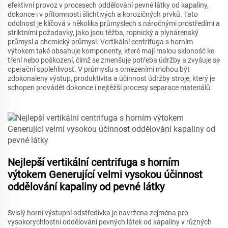
efektivní provoz v procesech oddělování pevné látky od kapaliny,
dokonce i v přítomnosti šlichtivých a korozičných prvků. Tato
odolnost je klíčová v několika průmyslech s náročnými prostředími a
striktními požadavky, jako jsou těžba, ropnický a plynárenský
průmysl a chemický průmysl. Vertikální centrifuga s horním
výtokem také obsahuje komponenty, které mají malou skloność ke
tření nebo poškození, čímž se zmenšuje potřeba údržby a zvyšuje se
operační spolehlivost. V průmyslu s omezeními mohou být
zdokonaleny výstup, produktivita a účinnost údržby stroje, který je
schopen provádět dokonce i nejtěžší procesy separace materiálů.
Nejlepší vertikální centrifuga s horním
výtokem Generující velmi vysokou účinnost
oddělování kapaliny od pevné látky
Svislý horní výstupní odstředivka je navržena zejména pro
vysokorychlostní oddělování pevných látek od kapaliny v různých