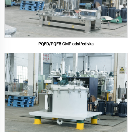
PQFD/PQFB GMP odstředivka