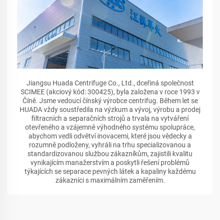
Jiangsu Huada Centrifuge Co., Ltd., dceřiná společnost
SCIMEE (akciový kód: 300425), byla založena v roce 1993 v
Číně. Jsme vedoucí čínský výrobce centrifug. Během let se
HUADA vždy soustředila na výzkum a vývoj, výrobu a prodej
filtracních a separačních strojů a trvala na vytváření
otevřeného a vzájemně výhodného systému spolupráce,
abychom vedli odvětví inovacemi, které jsou vědecky a
rozumně podloženy, vyhráli na trhu specializovanou a
standardizovanou službou zákazníkům, zajistili kvalitu
vynikajícím manažerstvím a poskytli řešení problémů
týkajících se separace pevných látek a kapaliny každému
zákazníci s maximálním zaměřením.