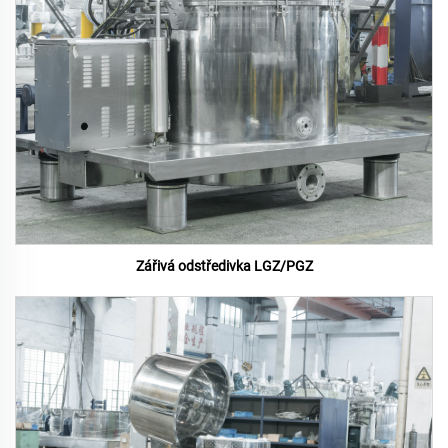
Zářivá odstředivka LGZ/PGZ