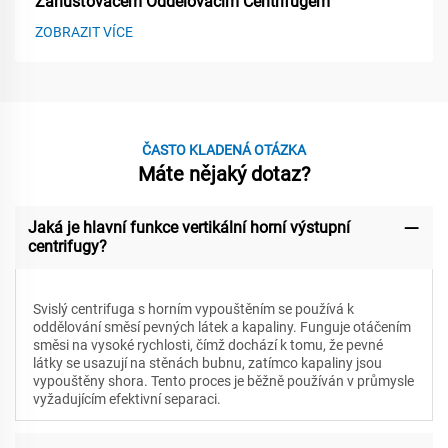
Zahušťovačem Oddělovacím Centrifugem
ZOBRAZIT VÍCE
ČASTO KLADENÁ OTÁZKA
Máte nějaký dotaz?
Jaká je hlavní funkce vertikální horní výstupní
centrifugy?
Svislý centrifuga s horním vypouštěním se používá k
oddělování směsí pevných látek a kapaliny. Funguje otáčením
směsi na vysoké rychlosti, čímž dochází k tomu, že pevné
látky se usazují na stěnách bubnu, zatímco kapaliny jsou
vypouštěny shora. Tento proces je běžně používán v průmysle
vyžadujícím efektivní separaci.