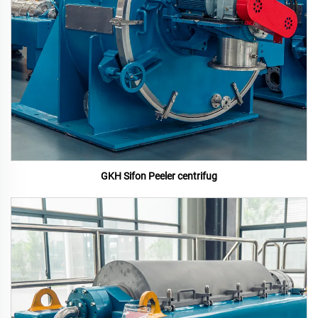
GKH Sifon Peeler centrifug