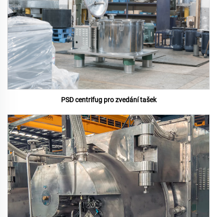
PSD centrifug pro zvedání tašek