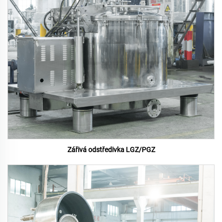
Zářivá odstředivka LGZ/PGZ