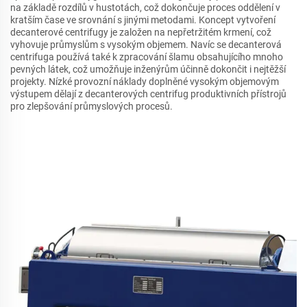
na základě rozdílů v hustotách, což dokončuje proces oddělení v
kratším čase ve srovnání s jinými metodami. Koncept vytvoření
decanterové centrifugy je založen na nepřetržitém krmení, což
vyhovuje průmyslům s vysokým objemem. Navíc se decanterová
centrifuga používá také k zpracování šlamu obsahujícího mnoho
pevných látek, což umožňuje inženýrům účinně dokončit i nejtěžší
projekty. Nízké provozní náklady doplněné vysokým objemovým
výstupem dělají z decanterových centrifug produktivních přístrojů
pro zlepšování průmyslových procesů.