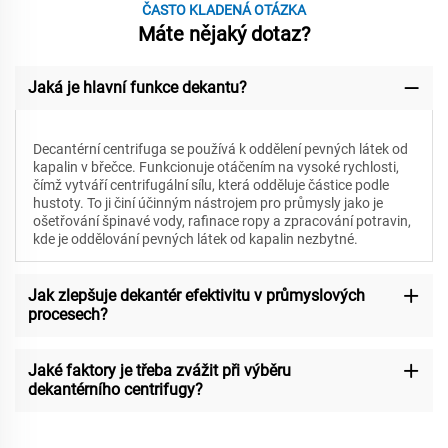
ČASTO KLADENÁ OTÁZKA
Máte nějaký dotaz?
Jaká je hlavní funkce dekantu?
Decantérní centrifuga se používá k oddělení pevných látek od
kapalin v břečce. Funkcionuje otáčením na vysoké rychlosti,
čímž vytváří centrifugální sílu, která odděluje částice podle
hustoty. To ji činí účinným nástrojem pro průmysly jako je
ošetřování špinavé vody, rafinace ropy a zpracování potravin,
kde je oddělování pevných látek od kapalin nezbytné.
Jak zlepšuje dekantér efektivitu v průmyslových
procesech?
Jaké faktory je třeba zvážit při výběru
dekantérního centrifugy?