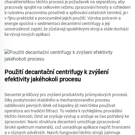
charakteristikou těchto procesů je požadavek na separátory, aby
pracovaly spojitě na celkovém režimu zpracování hmoty a vzhledem
k rušnému pracovnímu prostředí a splňování ostatních termínů, je i
v říjnu praktické a porozuměné jejich použití. Výroba potravin a
energie spočívá v sedimentaci decantérní centrifugy a její
univerzálnost zajistí, že zůstávají spolehlivými stroji a stále dochází
ke vývoji nových aplikací.
Použití decantační centrifugy k zvýšení
efektivity jakéhokoli procesu
Decantér je klíčový pro zvýšení produktivity průmyslových procesů.
Díky poskytování stabilního a mechanizovaného procesu
oddělování pevných látek od kapaliny již není třeba používat
operátora ani tradiční filtrací. To vedete k rychlejšímu provádění
těchto činností, čímž se zvyšuje výstup a snižuje se čas potřebný ke
zpracování. Navíc struktura decanterů umožňuje zpracovávat
široké spektrum materiálů, což usnadňuje aplikace napříč hranicemi
a v různých odvětvích. Návrh fungování těchto strojů zahrnuje