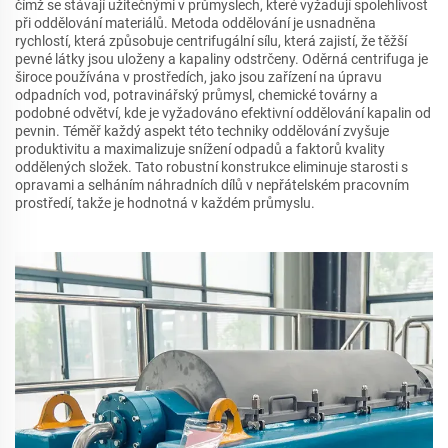
čímž se stávají užitečnými v průmyslech, které vyžadují spolehlivost
při oddělování materiálů. Metoda oddělování je usnadněna
rychlostí, která způsobuje centrifugální sílu, která zajistí, že těžší
pevné látky jsou uloženy a kapaliny odstrčeny. Oděrná centrifuga je
široce používána v prostředích, jako jsou zařízení na úpravu
odpadních vod, potravinářský průmysl, chemické továrny a
podobné odvětví, kde je vyžadováno efektivní oddělování kapalin od
pevnin. Téměř každý aspekt této techniky oddělování zvyšuje
produktivitu a maximalizuje snížení odpadů a faktorů kvality
oddělených složek. Tato robustní konstrukce eliminuje starosti s
opravami a selháním náhradních dílů v nepřátelském pracovním
prostředí, takže je hodnotná v každém průmyslu.