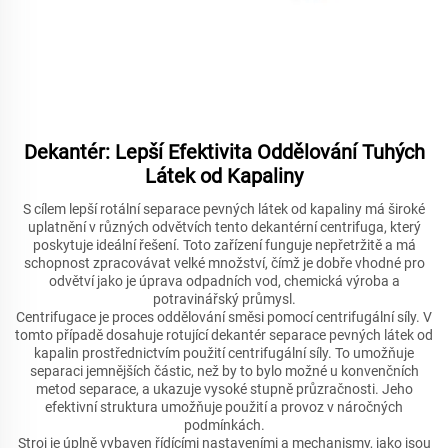
Dekantér: Lepší Efektivita Oddělování Tuhých
Látek od Kapaliny
S cílem lepší rotální separace pevných látek od kapaliny má široké
uplatnění v různých odvětvích tento dekantérní centrifuga, který
poskytuje ideální řešení. Toto zařízení funguje nepřetržitě a má
schopnost zpracovávat velké množství, čímž je dobře vhodné pro
odvětví jako je úprava odpadních vod, chemická výroba a
potravinářský průmysl.
Centrifugace je proces oddělování směsi pomocí centrifugální síly. V
tomto případě dosahuje rotující dekantér separace pevných látek od
kapalin prostřednictvím použití centrifugální síly. To umožňuje
separaci jemnějších částic, než by to bylo možné u konvenčních
metod separace, a ukazuje vysoké stupně průzračnosti. Jeho
efektivní struktura umožňuje použití a provoz v náročných
podmínkách.
Stroj je úplně vybaven řídícími nastaveními a mechanismy, jako jsou