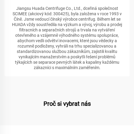
Jiangsu Huada Centrifuge Co., Ltd., dceřiná společnost
SCIMEE (akciový kód: 300425), byla založena v roce 1993 v
Číně. Jsme vedoucí čínský výrobce centrifug. Během let se
HUADA vždy soustředila na výzkum a vývoj, výrobu a prodej
filtracních a separačních strojů a trvala na vytváření
otevřeného a vzájemně výhodného systému spolupráce,
abychom vedli odvětví inovacemi, které jsou vědecky a
rozumně podloženy, vyhráli na trhu specializovanou a
standardizovanou službou zákazníkům, zajistili kvalitu
vynikajícím manažerstvím a poskytli řešení problémů
týkajících se separace pevných látek a kapaliny každému
zákazníci s maximálním zaměřením.
Proč si vybrat nás