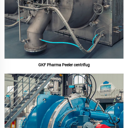
GKF Pharma Peeler centrifug