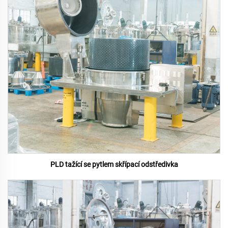
PLD tažící se pytlem skřípací odstředivka