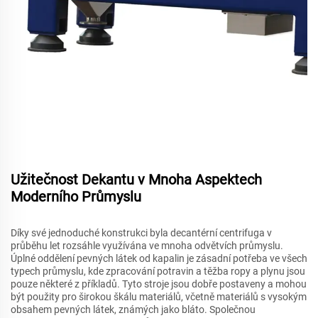
Užitečnost Dekantu v Mnoha Aspektech
Moderního Průmyslu
Díky své jednoduché konstrukci byla decantérní centrifuga v
průběhu let rozsáhle využívána ve mnoha odvětvích průmyslu.
Úplné oddělení pevných látek od kapalin je zásadní potřeba ve všech
typech průmyslu, kde zpracování potravin a těžba ropy a plynu jsou
pouze některé z příkladů. Tyto stroje jsou dobře postaveny a mohou
být použity pro širokou škálu materiálů, včetně materiálů s vysokým
obsahem pevných látek, známých jako bláto. Společnou