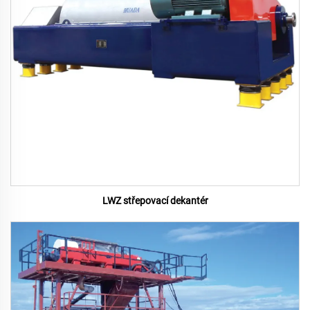
LWZ střepovací dekantér