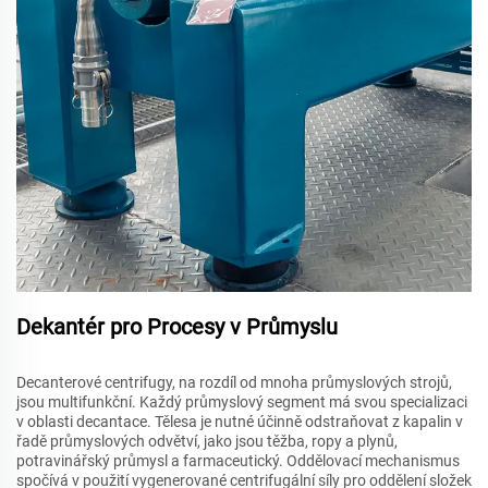
Dekantér pro Procesy v Průmyslu
Decanterové centrifugy, na rozdíl od mnoha průmyslových strojů,
jsou multifunkční. Každý průmyslový segment má svou specializaci
v oblasti decantace. Tělesa je nutné účinně odstraňovat z kapalin v
řadě průmyslových odvětví, jako jsou těžba, ropy a plynů,
potravinářský průmysl a farmaceutický. Oddělovací mechanismus
spočívá v použití vygenerované centrifugální síly pro oddělení složek