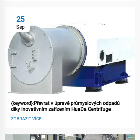
25
Sep
{keyword}:Převrat v úpravě průmyslových odpadů
díky inovativním zařízením HuaDa Centrifuge
ZOBRAZIT VÍCE