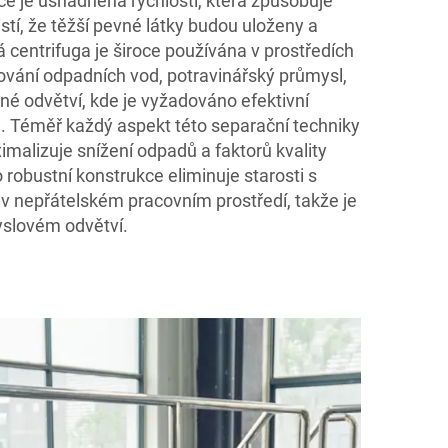
e je usnadněna rychlostí, která způsobuje
jistí, že těžší pevné látky budou uloženy a
 centrifuga je široce používána v prostředích
řování odpadních vod, potravinářský průmysl,
é odvětví, kde je vyžadováno efektivní
n. Téměř každý aspekt této separační techniky
imalizuje snížení odpadů a faktorů kvality
robustní konstrukce eliminuje starosti s
 nepřátelském pracovním prostředí, takže je
slovém odvětví.