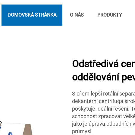
DOMOVSKÁ STRÁNKA
O NÁS
PRODUKTY
Odstředivá cent
oddělování pev
S cílem lepší rotální sepa
dekantérní centrifuga šir
poskytuje ideální řešení. 
schopnost zpracovat velké
jako je úprava odpadních 
průmysl.