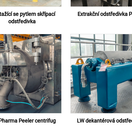
ažící se pytlem skřípací
Extrakční odstředivka 
odstředivka
Pharma Peeler centrifug
LW dekantérová odstře