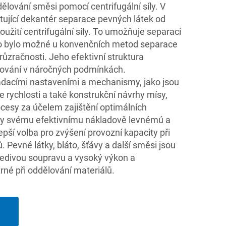
ělování směsi pomocí centrifugální síly. V
tující dekantér separace pevných látek od
oužití centrifugální síly. To umožňuje separaci
 to bylo možné u konvenčních metod separace
růzračnosti. Jeho efektivní struktura
zování v náročných podmínkách.
ládacími nastaveními a mechanismy, jako jsou
e rychlosti a také konstrukční návrhy mísy,
ocesy za účelem zajištění optimálních
ky svému efektivnímu nákladově levnémú a
epší volba pro zvýšení provozní kapacity při
 Pevné látky, bláto, šťávy a další směsi jsou
ředivou soupravu a vysoký výkon a
rné při oddělování materiálů.