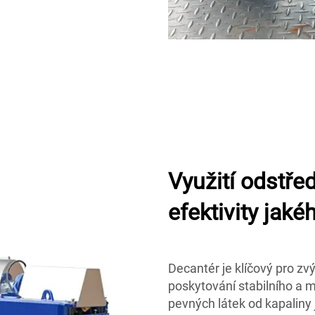
Využití odstřed
efektivity jaké
Decantér je klíčový pro zv
poskytování stabilního a
pevných látek od kapaliny j