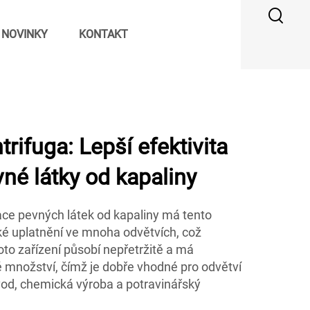
NOVINKY
KONTAKT
rifuga: Lepší efektivita
né látky od kapaliny
race pevných látek od kapaliny má tento
oké uplatnění ve mnoha odvětvích, což
Toto zařízení působí nepřetržitě a má
 množství, čímž je dobře vhodné pro odvětví
vod, chemická výroba a potravinářský