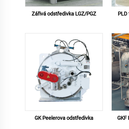
Zářivá odstředivka LGZ/PGZ
PLD t
GKF 
GK Peelerova odstředivka