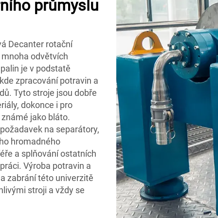
ního průmyslu
vá Decanter rotační
e mnoha odvětvích
palin je v podstatě
kde zpracování potravin a
dů. Tyto stroje jsou dobře
iály, dokonce i pro
 známé jako bláto.
 požadavek na separátory,
ného hromadného
éře a splňování ostatních
 práci. Výroba potravin a
a zabrání této univerzitě
hlivými stroji a vždy se