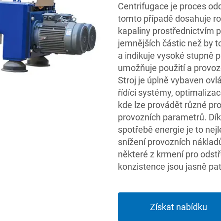
Centrifugace je proces odd
tomto případě dosahuje ro
kapaliny prostřednictvím p
jemnějších částic než by
a indikuje vysoké stupně p
umožňuje použití a provo
Stroj je úplně vybaven ov
řídící systémy, optimalizac
kde lze provádět různé pr
provozních parametrů. Dí
spotřebě energie je to nejl
snížení provozních nákladů.
některé z krmení pro odst
konzistence jsou jasně pat
Získat nabídku