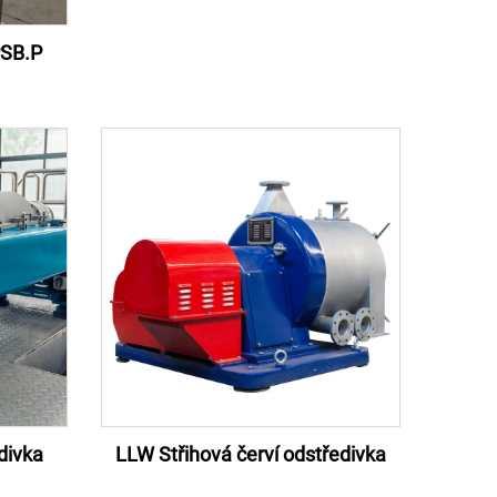
PSB.P
divka
LLW Střihová červí odstředivka