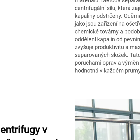
materiálů. Metoda separac
centrifugální sílu, která za
kapaliny odstrčeny. Oděrná
jako jsou zařízení na ošet
chemické továrny a podobn
oddělení kapalin od pevni
zvyšuje produktivitu a max
separovaných složek. Tato 
poruchami oprav a výměn v
hodnotná v každém průmy
entrifugy v