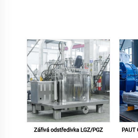
Zářivá odstředivka LGZ/PGZ
PAUT C