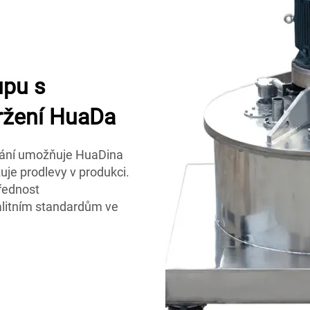
upu s
vržení HuaDa
ání umožňuje HuaDina
žuje prodlevy v produkci.
přednost
alitním standardům ve