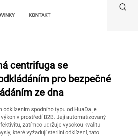
VINKY
KONTAKT
á centrifuga se
dkládáním pro bezpečné
ládáním ze dna
m odklízením spodního typu od HuaDa je
 výkon v prostředí B2B. Její automatizovaný
ektivitu, zatímco udržuje vysokou kvalitu
sly, které vyžadují sterilní odklízení, tato