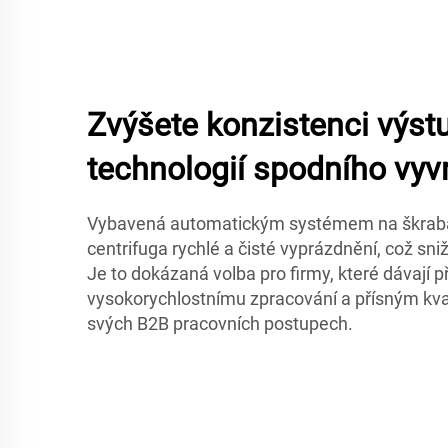
Zvýšete konzistenci výst
technologií spodního vy
Vybavená automatickým systémem na škrab
centrifuga rychlé a čisté vyprázdnění, což sni
Je to dokázaná volba pro firmy, které dávají 
vysokorychlostnímu zpracování a přísným kv
svých B2B pracovních postupech.