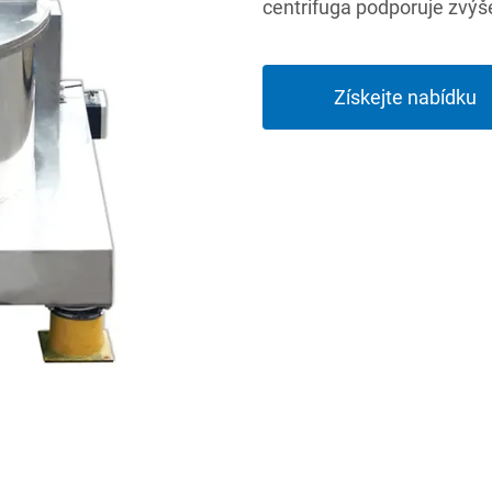
centrifuga podporuje zvýš
Získejte nabídku