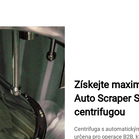
Získejte maxim
Auto Scraper S
centrifugou
Centrifuga s automatický
určena pro operace B2B, kt