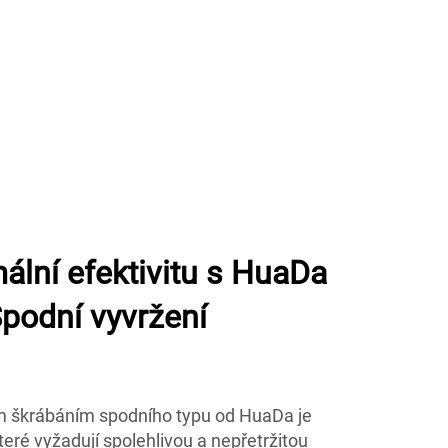
ální efektivitu s HuaDa
podní vyvržení
m škrábáním spodního typu od HuaDa je
eré vyžadují spolehlivou a nepřetržitou