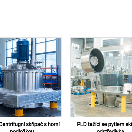
entrifugní skřípač s horní
PLD tažící se pytlem sk
podložkou
odstředivka