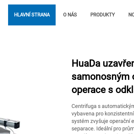
HLAVNÍ STRANA
O NÁS
PRODUKTY
NO
HuaDa uzavřen
samonosným o
operace s odk
Centrifuga s automatický
vybavena pro konzistentní
systém zvyšuje operační ef
separace. Ideální pro průmy