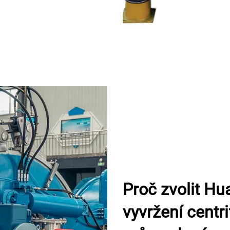
Proč zvolit H
vyvržení centr