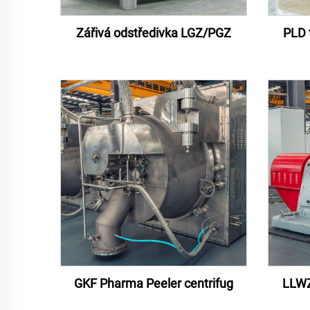
Zářivá odstředivka LGZ/PGZ
PLD t
GKF Pharma Peeler centrifug
LLWZ