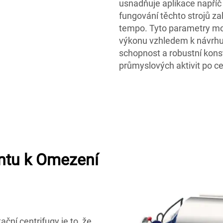
usnadňuje aplikace napříč
fungování těchto strojů za
tempo. Tyto parametry mo
výkonu vzhledem k návrhu 
schopnost a robustní konstr
průmyslových aktivit po c
antu k Omezení
ční centrifugy je to, že