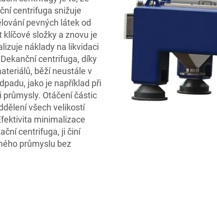
ní centrifuga snižuje
lování pevných látek od
 klíčové složky a znovu je
izuje náklady na likvidaci
Dekanční centrifuga, díky
teriálů, běží neustále v
adu, jako je například při
průmysly. Otáčení částic
dělení všech velikostí
Efektivita minimalizace
ní centrifuga, ji činí
čného průmyslu bez