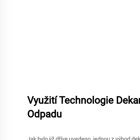
Využití Technologie Dek
Odpadu
Jak bylo již dříve uvedeno, jednou z výhod deka