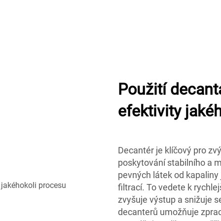
Použití decant
efektivity jaké
Decantér je klíčový pro zv
poskytování stabilního a
pevných látek od kapaliny j
filtrací. To vedete k rychl
zvyšuje výstup a snižuje s
decanterů umožňuje zprac