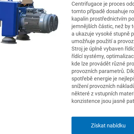
Centrifugace je proces odd
tomto případě dosahuje ro
kapalin prostřednictvím po
jemnějších částic, než by
a ukazuje vysoké stupně pr
umožňuje použití a provo
Stroj je úplně vybaven říd
řídící systémy, optimalizac
kde lze provádět různé pr
provozních parametrů. Dí
spotřebě energie je nejlep
snížení provozních nákladů
některé z vstupních materi
konzistence jsou jasně pat
Získat nabídku