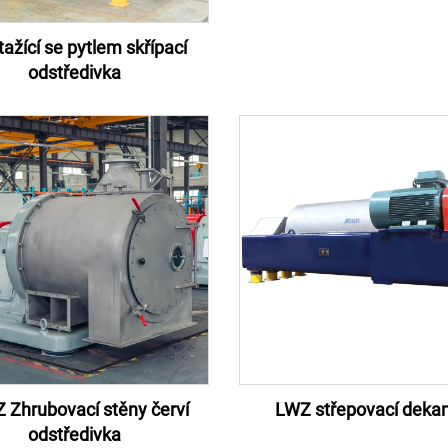
ažící se pytlem skřípací
odstředivka
 Zhrubovací stěny červí
LWZ střepovací dekan
odstředivka