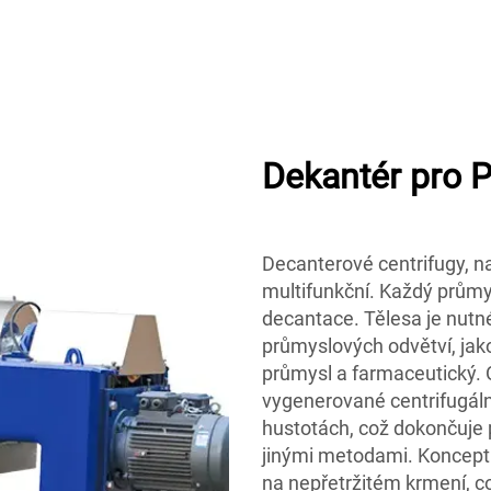
Dekantér pro 
Decanterové centrifugy, n
multifunkční. Každý průmy
decantace. Tělesa je nutné
průmyslových odvětví, jako
průmysl a farmaceutický.
vygenerované centrifugální
hustotách, což dokončuje 
jinými metodami. Koncept 
na nepřetržitém krmení, 