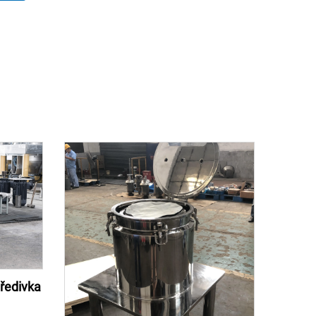
tředivka