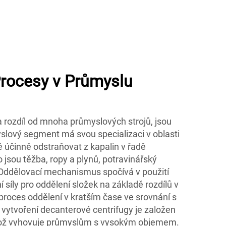
Procesy v Průmyslu
a rozdíl od mnoha průmyslových strojů, jsou
slový segment má svou specializaci v oblasti
 účinně odstraňovat z kapalin v řadě
 jsou těžba, ropy a plynů, potravinářský
 Oddělovací mechanismus spočívá v použití
 síly pro oddělení složek na základě rozdílů v
proces oddělení v kratším čase ve srovnání s
vytvoření decanterové centrifugy je založen
což vyhovuje průmyslům s vysokým objemem.