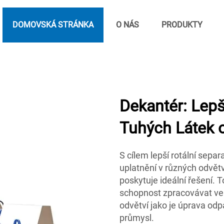
DOMOVSKÁ STRÁNKA
O NÁS
PRODUKTY
Dekantér: Lepš
Tuhých Látek 
S cílem lepší rotální sepa
uplatnění v různých odvětv
poskytuje ideální řešení. 
schopnost zpracovávat vel
odvětví jako je úprava od
průmysl.