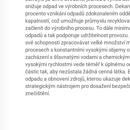
snižuje odpad ve výrobních procesech. Dekanč
procento vznikání odpadů zdokonalením oddě
kapalností, což umožňuje průmyslu recyklovat
začlenit do výrobního procesu. To dále minimal
odpadů a tak podporuje udržitelnost provozu. 
své schopnosti zpracovávat velké množství ma
procesech s konstantními vysokými objemy odp
zacházení s šťavnatými vodami a chemickými 
vysokými rychlostmi vede téměř k úplnému od
částic tak, aby nezůstala žádná cenná látka. 
odpadu a obnovení zdrojů, kterou ukazuje dekač
strategickým nástrojem pro dosažení bezpe
znečištění.