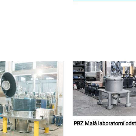
PBZ Malá laboratorní ods