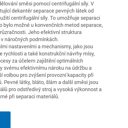
ělování směsi pomocí centrifugální síly. V
tující dekantér separace pevných látek od
užití centrifugální síly. To umožňuje separaci
 to bylo možné u konvenčních metod separace,
ůzračnosti. Jeho efektivní struktura
z v náročných podmínkách.
ícími nastaveními a mechanismy, jako jsou
e rychlosti a také konstrukční návrhy mísy,
ocesy za účelem zajištění optimálních
ky svému efektivnímu nároku na údržbu a
ší volbou pro zvýšení provozní kapacity při
. Pevné látky, bláto, šlám a další směsi jsou
álů pro odstředivý stroj a vysoká výkonnost a
rné při separaci materiálů.