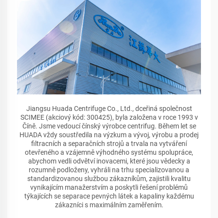
Jiangsu Huada Centrifuge Co., Ltd., dceřiná společnost
SCIMEE (akciový kód: 300425), byla založena v roce 1993 v
Číně. Jsme vedoucí čínský výrobce centrifug. Během let se
HUADA vždy soustředila na výzkum a vývoj, výrobu a prodej
filtracních a separačních strojů a trvala na vytváření
otevřeného a vzájemně výhodného systému spolupráce,
abychom vedli odvětví inovacemi, které jsou vědecky a
rozumně podloženy, vyhráli na trhu specializovanou a
standardizovanou službou zákazníkům, zajistili kvalitu
vynikajícím manažerstvím a poskytli řešení problémů
týkajících se separace pevných látek a kapaliny každému
zákazníci s maximálním zaměřením.