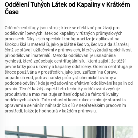
Oddělení Tuhých Látek od Kapaliny v Krátkém
Čase
Oděrné centrifugy jsou stroje, které se efektivně používají pro
oddělování pevných látek od kapaliny v různých průmyslových
procesech. Díky jejich speciální konfiguraci lze je aplikovat na
širokou škálu materiálů, jako je blátité šedivo, šedivo a další směsi,
čímž se stávají užitečnými v průmyslech, které vyžadují spolehlivost
při oddělování materiálů. Metoda oddělování je usnadněna
rychlostí, která způsobuje centrifugální sílu, která zajistí, že těžší
pevné látky jsou uloženy a kapaliny odstrčeny. Oděrná centrifuga je
široce používána v prostředích, jako jsou zařízení na úpravu
odpadních vod, potravinářský průmysl, chemické továrny a
podobné odvětví, kde je vyžadováno efektivní oddělování kapalin od
pevnin. Téměř každý aspekt této techniky oddělování zvyšuje
produktivitu a maximalizuje snížení odpadů a faktorů kvality
oddělených složek. Tato robustní konstrukce eliminuje starosti s
opravami a selháním náhradních dílů v nepřátelském pracovním
prostředí, takže je hodnotná v každém průmyslu.