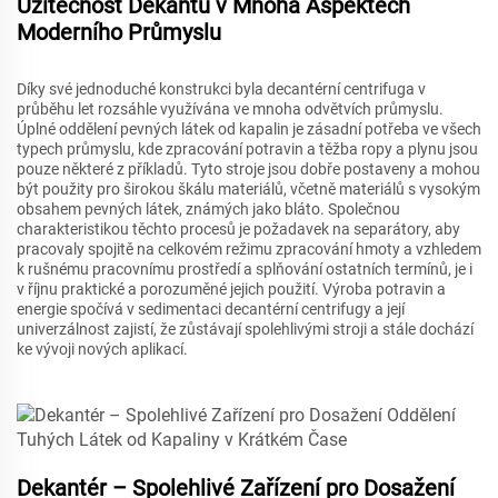
Užitečnost Dekantu v Mnoha Aspektech
Moderního Průmyslu
Díky své jednoduché konstrukci byla decantérní centrifuga v
průběhu let rozsáhle využívána ve mnoha odvětvích průmyslu.
Úplné oddělení pevných látek od kapalin je zásadní potřeba ve všech
typech průmyslu, kde zpracování potravin a těžba ropy a plynu jsou
pouze některé z příkladů. Tyto stroje jsou dobře postaveny a mohou
být použity pro širokou škálu materiálů, včetně materiálů s vysokým
obsahem pevných látek, známých jako bláto. Společnou
charakteristikou těchto procesů je požadavek na separátory, aby
pracovaly spojitě na celkovém režimu zpracování hmoty a vzhledem
k rušnému pracovnímu prostředí a splňování ostatních termínů, je i
v říjnu praktické a porozuměné jejich použití. Výroba potravin a
energie spočívá v sedimentaci decantérní centrifugy a její
univerzálnost zajistí, že zůstávají spolehlivými stroji a stále dochází
ke vývoji nových aplikací.
Dekantér – Spolehlivé Zařízení pro Dosažení