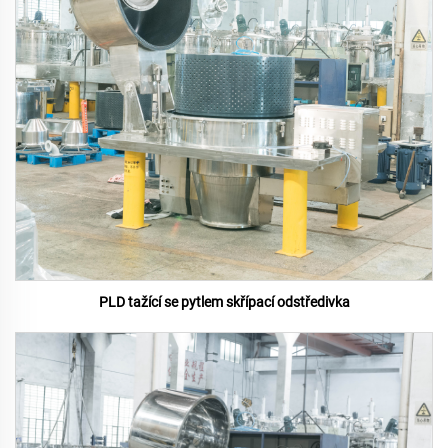
PLD tažící se pytlem skřípací odstředivka