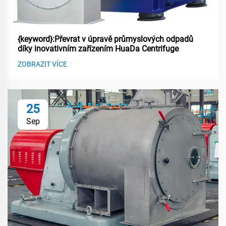
{keyword}:Převrat v úpravě průmyslových odpadů
díky inovativním zařízením HuaDa Centrifuge
ZOBRAZIT VÍCE
25
Sep