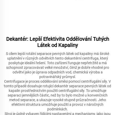
Dekantér: Lepší Efektivita Oddělování Tuhých
Látek od Kapaliny
S cílem lepší rotální separace pevných látek od kapaliny má široké
uplatnění v různých odvětvích tento dekantérní centrifuga, který
poskytuje ideální řešení. Toto zařízení funguje nepřetržitě a má
schopnost zpracovávat velké množství, čímž je dobře vhodné pro
odvětví jako je úprava odpadních vod, chemická výroba a
potravinářský průmysl.
Centrifugace je proces oddělování směsi pomocí centrifugální síly. V
tomto případě dosahuje rotující dekantér separace pevných látek od
kapalin prostřednictvím použití centrifugální síly. To umožňuje
separaci jemnějších částic, než by to bylo možné u konvenčních
metod separace, a ukazuje vysoké stupně průzračnosti. Jeho
efektivní struktura umožňuje použití a provoz v náročných
podmínkách.
Stroj je úplně vybaven řídícími nastaveními a mechanismy, jako jsou