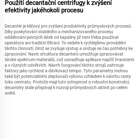
Použití decantační centrifugy k zvýšení
efektivity jakéhokoli procesu
Decantér je klíčový pro zvýšení produktivity průmyslových procesů.
Díky poskytování stabilního a mechanizovaného procesu
oddělování pevných látek od kapaliny již není třeba používat
operátora ani tradiční filtrací. To vedete k rychlejšímu provádění
těchto činností, čímž se zvyšuje výstup a snižuje se čas potřebný ke
zpracování. Navíc struktura decanterů umožňuje zpracovávat
široké spektrum materiálů, což usnadňuje aplikace napříč hranicemi
a v různých odvětvích. Návrh fungování těchto strojů zahrnuje
faktory jako rychlost a dávkovací tempo. Tyto parametry mohou
také být potenciálními zlepšovači výkonu vzhledem k návrhu cesty
toku centratu. Protože mají tuto schopnost a robustní konstrukci,
decantéry stále přispívají k rozvoji průmyslových aktivit po celém
světě.