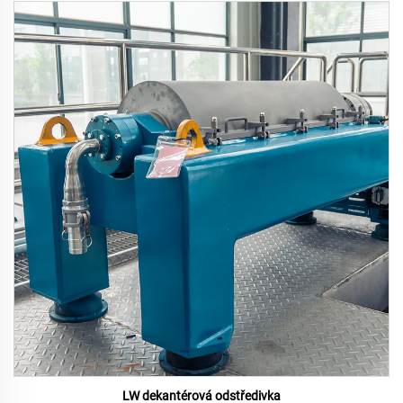
LW dekantérová odstředivka