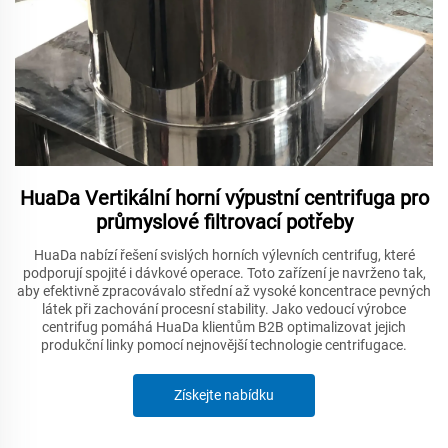
HuaDa Vertikální horní výpustní centrifuga pro
průmyslové filtrovací potřeby
HuaDa nabízí řešení svislých horních výlevních centrifug, které
podporují spojité i dávkové operace. Toto zařízení je navrženo tak,
aby efektivně zpracovávalo střední až vysoké koncentrace pevných
látek při zachování procesní stability. Jako vedoucí výrobce
centrifug pomáhá HuaDa klientům B2B optimalizovat jejich
produkční linky pomocí nejnovější technologie centrifugace.
Získejte nabídku