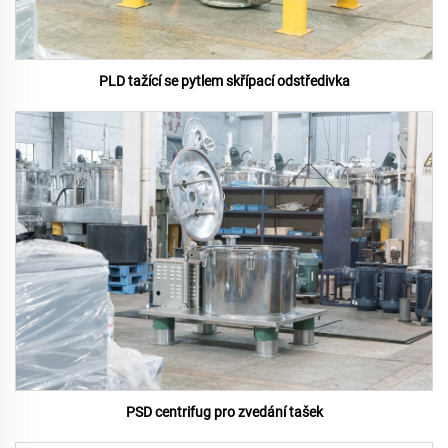
PLD tažící se pytlem skřípací odstředivka
PSD centrifug pro zvedání tašek