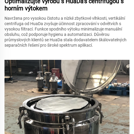
Optimalizujte výrobu s HuaDa’s centrifugou s
horním výtokem
Navržena pro vysokou čistotu a nízké zbytkové vlhkosti, vertikální
centrifuga od HuaDa zvyšuje účinnost zpracování v odvětvích s
vysokou filtrací. Funkce spodního výtoku minimalizuje manuální
obsluhu, což podporuje hygienu a automatizaci. Důvěrou
průmyslových klientů se HuaDa stala dodavatelem škálovatelných
separačních řešení pro široké spektrum aplikací.