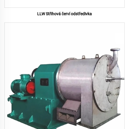
LLW Střihová červí odstředivka