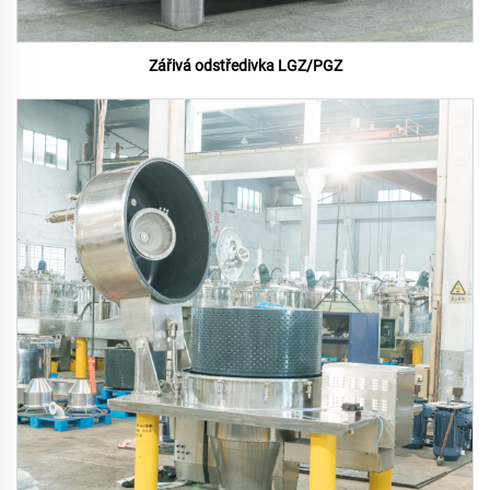
Zářivá odstředivka LGZ/PGZ