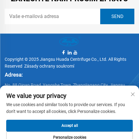
Copyright © 2025 Jiangsu Huada Centrifuge Co., Ltd. All Rights
Reserved
Zásady ochrany soukromí
Adresa:
No. 88 Qigan Road, Yangshe Town, Zhangjiagang City, Jiangsu
Province, China
We value your privacy
Telefon:
We use cookies and similar tools to provide our services. If you
don't want to accept all cookies, click Personalize cookies.
+86 15162337620
Email:
Accept all
[email protected]
Personalize cookies