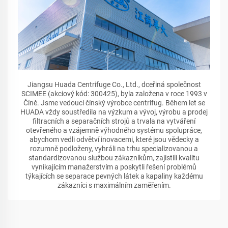
Jiangsu Huada Centrifuge Co., Ltd., dceřiná společnost
SCIMEE (akciový kód: 300425), byla založena v roce 1993 v
Číně. Jsme vedoucí čínský výrobce centrifug. Během let se
HUADA vždy soustředila na výzkum a vývoj, výrobu a prodej
filtracních a separačních strojů a trvala na vytváření
otevřeného a vzájemně výhodného systému spolupráce,
abychom vedli odvětví inovacemi, které jsou vědecky a
rozumně podloženy, vyhráli na trhu specializovanou a
standardizovanou službou zákazníkům, zajistili kvalitu
vynikajícím manažerstvím a poskytli řešení problémů
týkajících se separace pevných látek a kapaliny každému
zákazníci s maximálním zaměřením.