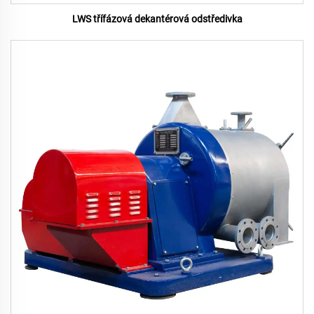
LWS třífázová dekantérová odstředivka