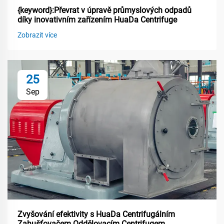
{keyword}:Převrat v úpravě průmyslových odpadů
díky inovativním zařízením HuaDa Centrifuge
Zobrazit více
25
Sep
Zvyšování efektivity s HuaDa Centrifugálním
Zahušťovačem Oddělovacím Centrifugem