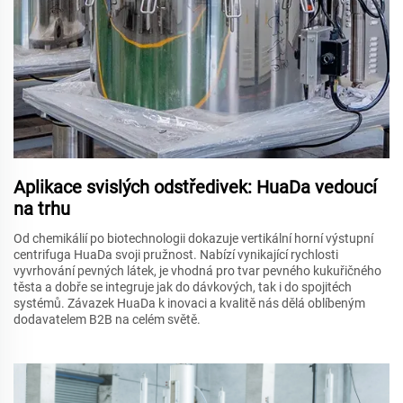
Aplikace svislých odstředivek: HuaDa vedoucí
na trhu
Od chemikálií po biotechnologii dokazuje vertikální horní výstupní
centrifuga HuaDa svoji pružnost. Nabízí vynikající rychlosti
vyvrhování pevných látek, je vhodná pro tvar pevného kukuřičného
těsta a dobře se integruje jak do dávkových, tak i do spojitéch
systémů. Závazek HuaDa k inovaci a kvalitě nás dělá oblíbeným
dodavatelem B2B na celém světě.