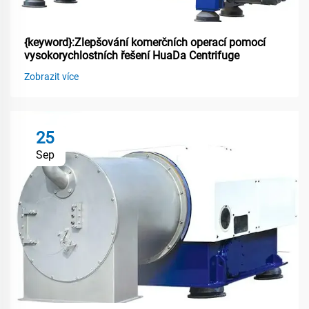
{keyword}:Zlepšování komerčních operací pomocí
vysokorychlostních řešení HuaDa Centrifuge
Zobrazit více
25
Sep