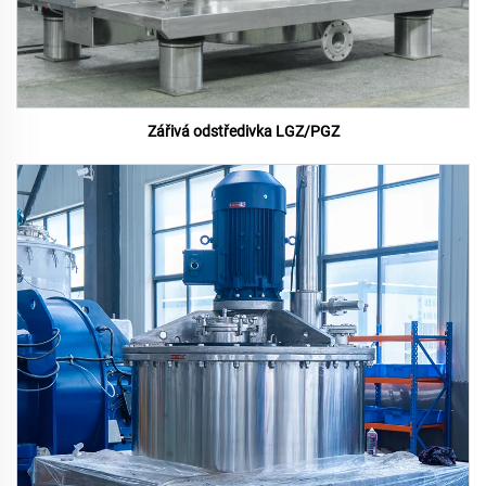
Zářivá odstředivka LGZ/PGZ