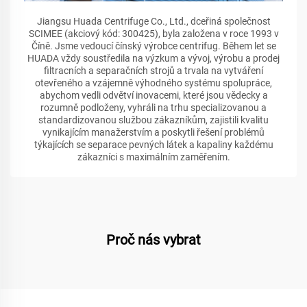
Jiangsu Huada Centrifuge Co., Ltd., dceřiná společnost
SCIMEE (akciový kód: 300425), byla založena v roce 1993 v
Číně. Jsme vedoucí čínský výrobce centrifug. Během let se
HUADA vždy soustředila na výzkum a vývoj, výrobu a prodej
filtracních a separačních strojů a trvala na vytváření
otevřeného a vzájemně výhodného systému spolupráce,
abychom vedli odvětví inovacemi, které jsou vědecky a
rozumně podloženy, vyhráli na trhu specializovanou a
standardizovanou službou zákazníkům, zajistili kvalitu
vynikajícím manažerstvím a poskytli řešení problémů
týkajících se separace pevných látek a kapaliny každému
zákazníci s maximálním zaměřením.
Proč nás vybrat