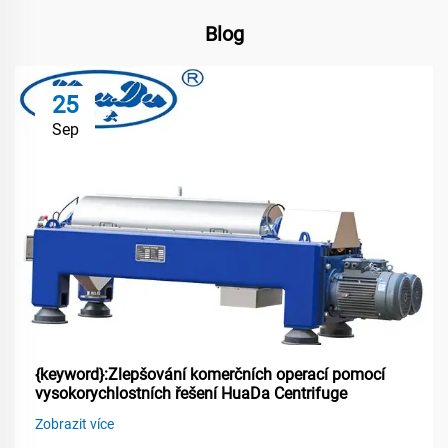
Blog
25
Sep
{keyword}:Zlepšování komerčních operací pomocí
vysokorychlostních řešení HuaDa Centrifuge
Zobrazit více