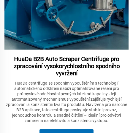
HuaDa B2B Auto Scraper Centrifuge pro
zpracování vysokorychlostního spodního
vyvržení
HuaDa centrifuga se spodním vypouštěním s technologií
automatického odklízení nabízí optimalizované řešení pro
průmyslové oddělování pevných látek od kapaliny. Její
automatizovaný mechanismus vypouštění zajišťuje rychlejší
zpracování a konzistentní kvalitu produktu. Navržena pro náročné
B2B aplikace, tato centrifuga poskytuje stabilní provoz,
jednoduchou kontrolu a snadné čištění – ideální pro odvětví
zaměřená na efektivitu a konzistenci výstupu.