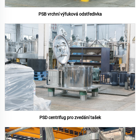
PSB vrchní výfuková odstředivka
PSD centrifug pro zvedání tašek