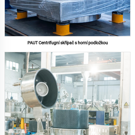
PAUT Centrifugní skřípač s horní podložkou