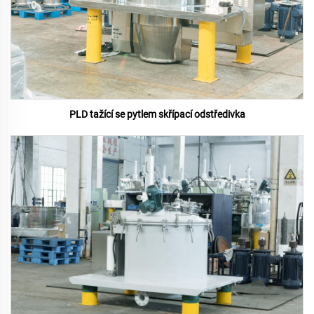
PLD tažící se pytlem skřípací odstředivka