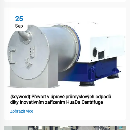
25
Sep
{keyword}:Převrat v úpravě průmyslových odpadů
díky inovativním zařízením HuaDa Centrifuge
Zobrazit více