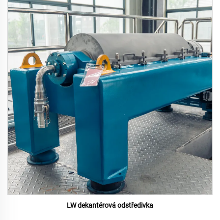
LW dekantérová odstředivka