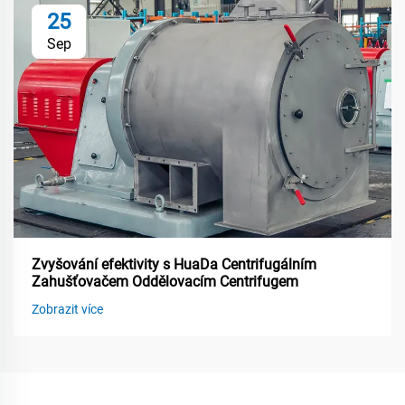
25
Sep
Zvyšování efektivity s HuaDa Centrifugálním
Zahušťovačem Oddělovacím Centrifugem
Zobrazit více