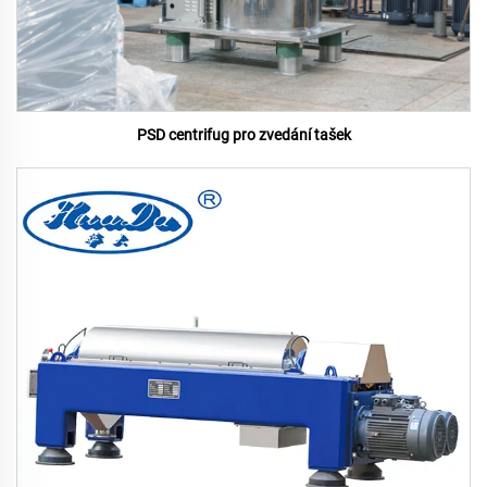
PSD centrifug pro zvedání tašek