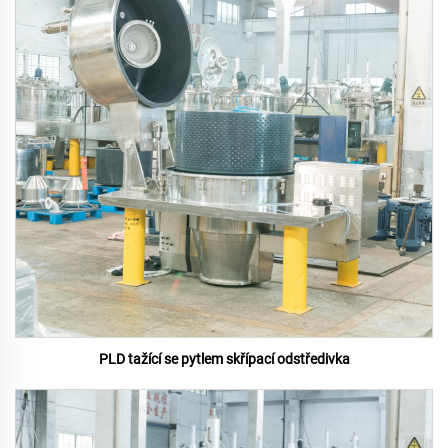
PLD tažící se pytlem skřípací odstředivka