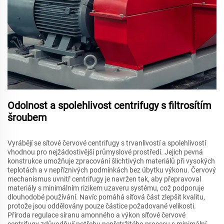
Odolnost a spolehlivost centrifugy s filtrosítím
šroubem
Vyrábějí se sítové červové centrifugy s trvanlivostí a spolehlivostí
vhodnou pro nejžádostivější průmyslové prostředí. Jejich pevná
konstrukce umožňuje zpracování šlichtivých materiálů při vysokých
teplotách a v nepříznivých podmínkách bez úbytku výkonu. Červový
mechanismus uvnitř centrifugy je navržen tak, aby přepravoval
materiály s minimálním rizikem uzaveru systému, což podporuje
dlouhodobé používání. Navíc pomáhá síťová část zlepšit kvalitu,
protože jsou oddělovány pouze částice požadované velikosti.
Příroda regulace síranu amonného a výkon síťové červové
centrifugy zdůvodňují potřebu nepřetržitého procesu s minimální