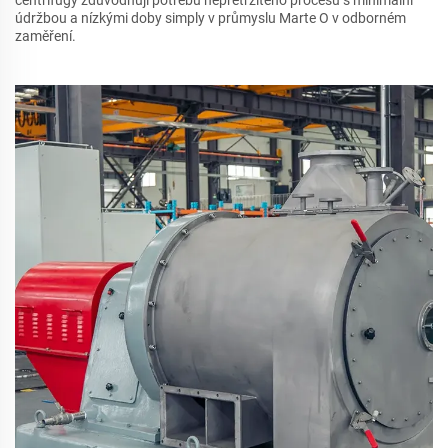
údržbou a nízkými doby simply v průmyslu Marte O v odborném
zaměření.