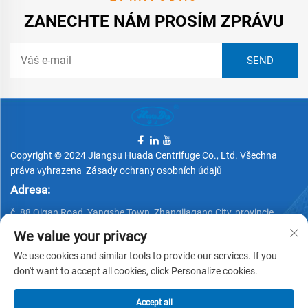
ZANECHTE NÁM PROSÍM ZPRÁVU
Copyright © 2024 Jiangsu Huada Centrifuge Co., Ltd. Všechna
práva vyhrazena
Zásady ochrany osobních údajů
Adresa:
č. 88 Qigan Road, Yangshe Town, Zhangjiagang City, provincie
Jiangsu, Čína
We value your privacy
Telefon:
We use cookies and similar tools to provide our services. If you
+86 15162337620
don't want to accept all cookies, click Personalize cookies.
E-mail:
Accept all