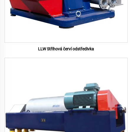
LLW Střihová červí odstředivka