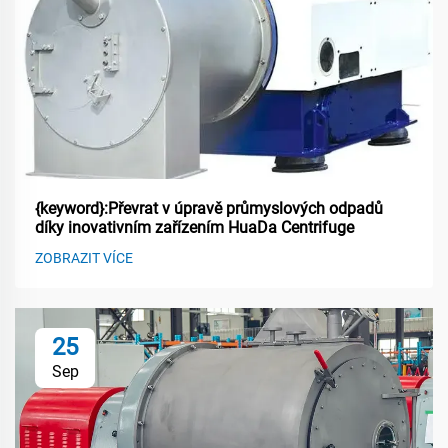
{keyword}:Převrat v úpravě průmyslových odpadů
díky inovativním zařízením HuaDa Centrifuge
ZOBRAZIT VÍCE
25
Sep