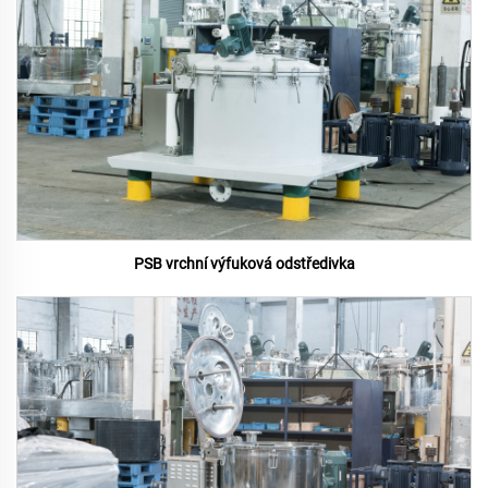
PSB vrchní výfuková odstředivka