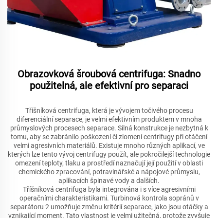
Obrazovková šroubová centrifuga: Snadno
použitelná, ale efektivní pro separaci
Tříšníková centrifuga, která je vývojem točivého procesu
diferenciální separace, je velmi efektivním produktem v mnoha
průmyslových procesech separace. Silná konstrukce je nezbytná k
tomu, aby se zabránilo poškození či zlomení centrifugy při otáčení
velmi agresivních materiálů. Existuje mnoho různých aplikací, ve
kterých lze tento vývoj centrifugy použít, ale pokročilejší technologie
omezení teploty, tlaku a prostředí naznačují její použití v oblasti
chemického zpracování, potravinářské a nápojové průmyslu,
aplikacích špinavé vody a dalších.
Tříšníková centrifuga byla integrována i s více agresivními
operačními charakteristikami. Turbinová kontrola sopránů v
separátoru 2 umožňuje změnu kritérií separace, jako jsou otáčky a
vznikající moment. Tato vlastnost je velmi užitečná, protože zvyšuje