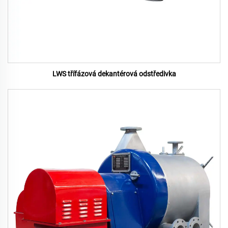
LWS třífázová dekantérová odstředivka