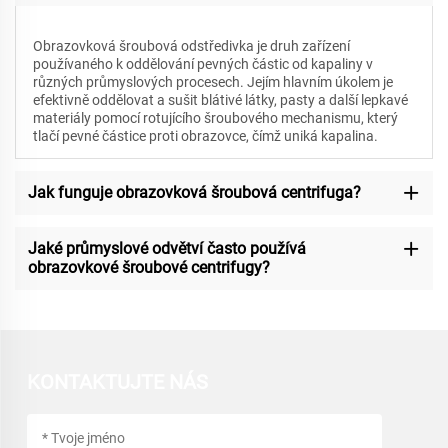
Obrazovková šroubová odstředivka je druh zařízení
používaného k oddělování pevných částic od kapaliny v
různých průmyslových procesech. Jejím hlavním úkolem je
efektivně oddělovat a sušit blátivé látky, pasty a další lepkavé
materiály pomocí rotujícího šroubového mechanismu, který
tlačí pevné částice proti obrazovce, čímž uniká kapalina.
Jak funguje obrazovková šroubová centrifuga?
Jaké průmyslové odvětví často používá
obrazovkové šroubové centrifugy?
KONTAKTUJTE NÁS