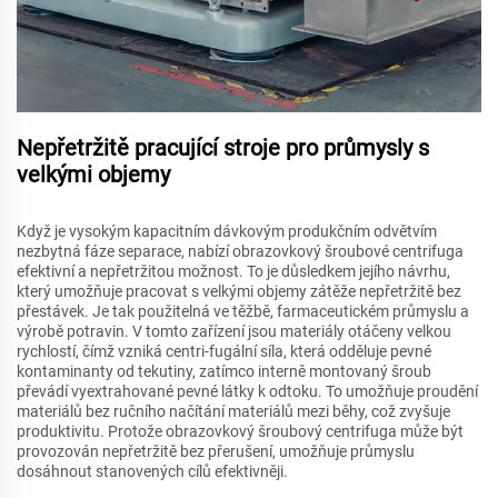
Nepřetržitě pracující stroje pro průmysly s
velkými objemy
Když je vysokým kapacitním dávkovým produkčním odvětvím
nezbytná fáze separace, nabízí obrazovkový šroubové centrifuga
efektivní a nepřetržitou možnost. To je důsledkem jejího návrhu,
který umožňuje pracovat s velkými objemy zátěže nepřetržitě bez
přestávek. Je tak použitelná ve těžbě, farmaceutickém průmyslu a
výrobě potravin. V tomto zařízení jsou materiály otáčeny velkou
rychlostí, čímž vzniká centri-fugální síla, která odděluje pevné
kontaminanty od tekutiny, zatímco interně montovaný šroub
převádí vyextrahované pevné látky k odtoku. To umožňuje proudění
materiálů bez ručního načítání materiálů mezi běhy, což zvyšuje
produktivitu. Protože obrazovkový šroubový centrifuga může být
provozován nepřetržitě bez přerušení, umožňuje průmyslu
dosáhnout stanovených cílů efektivněji.