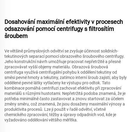
Dosahování maximální efektivity v procesech
odsazování pomocí centrifugy s filtrosítím
šroubem
Ve většině průmyslových odvětví se zvyšuje účinnost solidních-
tekutinových separací pomocí obrazového šroubového centrifugy.
Jeho konstrukční návrh umožňuje pracovat nepřetržitě a přesně
zpracovávat vyšší objemy materiálu. Obrazová šroubová
centrifuga využívá centrifugální pohybu k oddělení tekutiny od
směsi pevné hmoty a tekutiny, zatímco interní šroub zajistí, aby byly
oddělené pevné látky vytlačeny ke výstupu pro odtok. Tato
kombinace pomáhá centrifuzi zachovat efektivitu při zpracování
materiálů s různými hustotami. Nepřetržitá podoba znamená, že je
potřeba minimálně často zastavovat a znovu startovat za účelem
změny směru, což znamená, že jsou dosaženy maximální výnosy a
produktivita procesů. Lze ji použít v řadě odvětví, včetně
chemického zpracování, těžby a úpravy odpadních vod, kde je
vyžadováno oddělování většího měřítka.