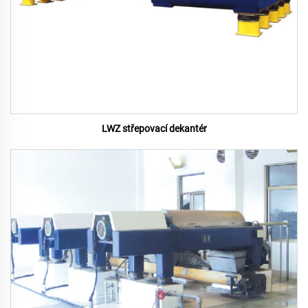
LWZ střepovací dekantér