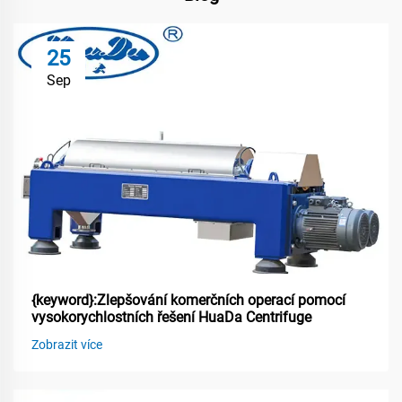
25
Sep
{keyword}:Zlepšování komerčních operací pomocí
vysokorychlostních řešení HuaDa Centrifuge
Zobrazit více