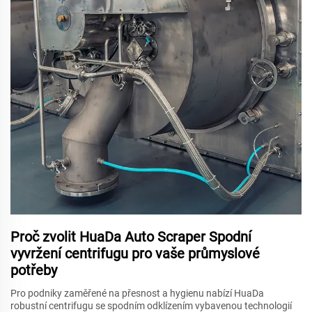
Proč zvolit HuaDa Auto Scraper Spodní
vyvržení centrifugu pro vaše průmyslové
potřeby
Pro podniky zaměřené na přesnost a hygienu nabízí HuaDa
robustní centrifugu se spodním odklízením vybavenou technologií