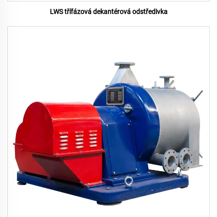
LWS třífázová dekantérová odstředivka