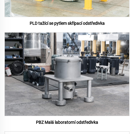
PLD tažící se pytlem skřípací odstředivka
PBZ Malá laboratorní odstředivka