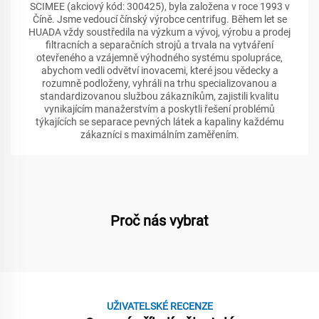
SCIMEE (akciový kód: 300425), byla založena v roce 1993 v
Číně. Jsme vedoucí čínský výrobce centrifug. Během let se
HUADA vždy soustředila na výzkum a vývoj, výrobu a prodej
filtracních a separačních strojů a trvala na vytváření
otevřeného a vzájemně výhodného systému spolupráce,
abychom vedli odvětví inovacemi, které jsou vědecky a
rozumně podloženy, vyhráli na trhu specializovanou a
standardizovanou službou zákazníkům, zajistili kvalitu
vynikajícím manažerstvím a poskytli řešení problémů
týkajících se separace pevných látek a kapaliny každému
zákazníci s maximálním zaměřením.
Proč nás vybrat
UŽIVATELSKÉ RECENZE