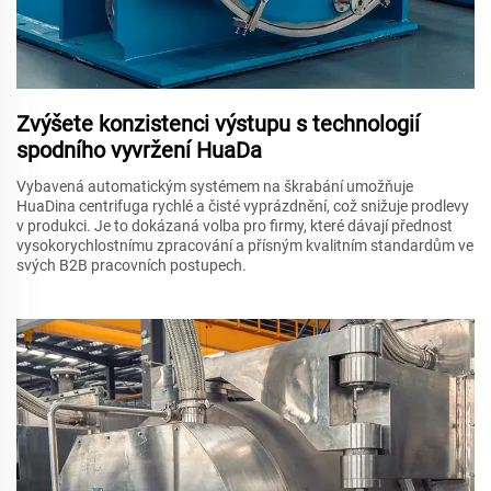
Zvýšete konzistenci výstupu s technologií
spodního vyvržení HuaDa
Vybavená automatickým systémem na škrabání umožňuje
HuaDina centrifuga rychlé a čisté vyprázdnění, což snižuje prodlevy
v produkci. Je to dokázaná volba pro firmy, které dávají přednost
vysokorychlostnímu zpracování a přísným kvalitním standardům ve
svých B2B pracovních postupech.