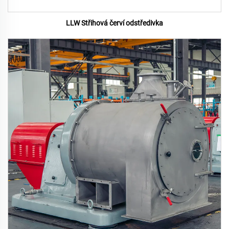
LLW Střihová červí odstředivka