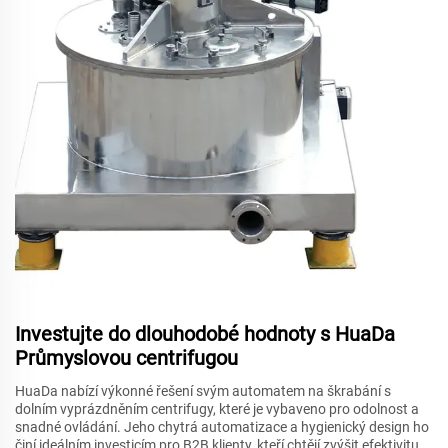
Investujte do dlouhodobé hodnoty s HuaDa
Průmyslovou centrifugou
HuaDa nabízí výkonné řešení svým automatem na škrabání s
dolním vyprázdněním centrifugy, které je vybaveno pro odolnost a
snadné ovládání. Jeho chytrá automatizace a hygienický design ho
činí ideálním investicím pro B2B klienty, kteří chtějí zvýšit efektivitu