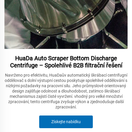
HuaDa Auto Scraper Bottom Discharge
Centrifuge – Spolehlivé B2B filtrační řešení
Navrženo pro efektivitu, HuaDaův automatický škrábací centrifugní
oddělovač s dolní výstupní cestou poskytuje spolehlivé oddělování s
nízkými požadavky na pracovní sílu. Jeho průmyslově orientovaný
design zajišťuje odolnost a dlouhodobost, zatímco škrábací
mechanismus zajistí čisté vyvržení. vhodný pro velké množství
zpracování, tento centrifuga zvyšuje výkon a zjednodušuje další
zpracování.
Získejte nabídku