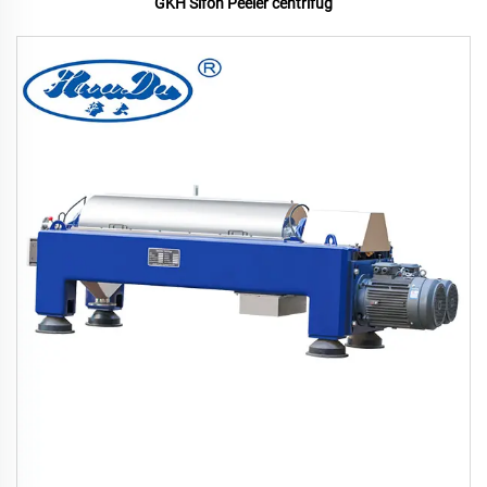
GKH Sifon Peeler centrifug