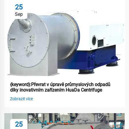
25
Sep
{keyword}:Převrat v úpravě průmyslových odpadů
díky inovativním zařízením HuaDa Centrifuge
Zobrazit více
25